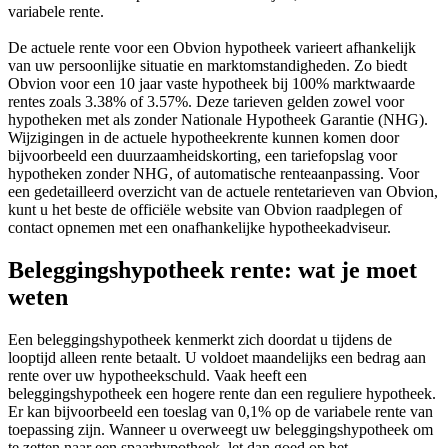
variabele rente.
De actuele rente voor een Obvion hypotheek varieert afhankelijk
van uw persoonlijke situatie en marktomstandigheden. Zo biedt
Obvion voor een 10 jaar vaste hypotheek bij 100% marktwaarde
rentes zoals 3.38% of 3.57%. Deze tarieven gelden zowel voor
hypotheken met als zonder Nationale Hypotheek Garantie (NHG).
Wijzigingen in de actuele hypotheekrente kunnen komen door
bijvoorbeeld een duurzaamheidskorting, een tariefopslag voor
hypotheken zonder NHG, of automatische renteaanpassing. Voor
een gedetailleerd overzicht van de actuele rentetarieven van Obvion,
kunt u het beste de officiële website van Obvion raadplegen of
contact opnemen met een onafhankelijke hypotheekadviseur.
Beleggingshypotheek rente: wat je moet
weten
Een beleggingshypotheek kenmerkt zich doordat u tijdens de
looptijd alleen rente betaalt. U voldoet maandelijks een bedrag aan
rente over uw hypotheekschuld. Vaak heeft een
beleggingshypotheek een hogere rente dan een reguliere hypotheek.
Er kan bijvoorbeeld een toeslag van 0,1% op de variabele rente van
toepassing zijn. Wanneer u overweegt uw beleggingshypotheek om
te zetten naar een spaarhypotheek, let dan goed op het