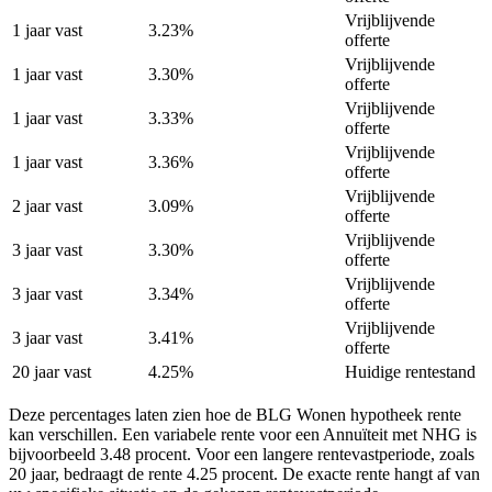
Vrijblijvende
1 jaar vast
3.23%
offerte
Vrijblijvende
1 jaar vast
3.30%
offerte
Vrijblijvende
1 jaar vast
3.33%
offerte
Vrijblijvende
1 jaar vast
3.36%
offerte
Vrijblijvende
2 jaar vast
3.09%
offerte
Vrijblijvende
3 jaar vast
3.30%
offerte
Vrijblijvende
3 jaar vast
3.34%
offerte
Vrijblijvende
3 jaar vast
3.41%
offerte
20 jaar vast
4.25%
Huidige rentestand
Deze percentages laten zien hoe de BLG Wonen hypotheek rente
kan verschillen. Een variabele rente voor een Annuïteit met NHG is
bijvoorbeeld 3.48 procent. Voor een langere rentevastperiode, zoals
20 jaar, bedraagt de rente 4.25 procent. De exacte rente hangt af van