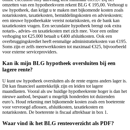
omzetten van een hypotheekvorm rekent BLG € 195,00. Verhoogt u
uw hypotheek, dan krijgt u te maken met bijkomende kosten zoals
notariskosten, taxatiekosten, bemiddelingskosten en advieskosten;
een nieuwe hypotheekakte vereist notariskosten, en de bank kan
taxatiekosten vragen. Een secundaire hypotheek brengt ook extra
notaris-, advies- en taxatiekosten met zich mee. Voor een online
verhoging tot €25.000 betaalt u €400 afsluitkosten. Ook een
overbruggingskrediet heeft eenmalige administratiekosten van €195.
Soms zijn er zelfs meerwerkkosten tot maximaal €325, bijvoorbeeld
voor externe serviceproviders.
Kan ik mijn BLG hypotheek oversluiten bij een
lagere rente?
U kunt uw hypotheek oversluiten als de rente ergens anders lager is.
Dit kan financieel aantrekkelijk zijn en leiden tot lagere
maandlasten. Vooral als uw huidige hypotheekrente hoger is dan het
nieuwe aanbod, bespaart u mogelijk honderden tot duizenden
euro’s. Houd rekening met bijkomende kosten zoals een boeterente
voor vervroegd aflossen, afsluitkosten, taxatiekosten en
notariskosten. De boeterente is fiscaal aftrekbaar in box 1.
Waar vind ik het BLG renteoverzicht als PDF?