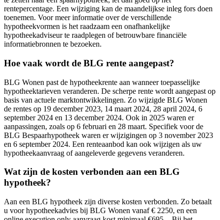
rentepercentage. Een wijziging kan de maandelijkse inleg fors doen
toenemen. Voor meer informatie over de verschillende
hypotheekvormen is het raadzaam een onafhankelijke
hypotheekadviseur te raadplegen of betrouwbare financiële
informatiebronnen te bezoeken.
Hoe vaak wordt de BLG rente aangepast?
BLG Wonen past de hypotheekrente aan wanneer toepasselijke
hypotheektarieven veranderen. De scherpe rente wordt aangepast op
basis van actuele marktontwikkelingen. Zo wijzigde BLG Wonen
de rentes op 19 december 2023, 14 maart 2024, 28 april 2024, 6
september 2024 en 13 december 2024. Ook in 2025 waren er
aanpassingen, zoals op 6 februari en 28 maart. Specifiek voor de
BLG Bespaarhypotheek waren er wijzigingen op 3 november 2023
en 6 september 2024. Een renteaanbod kan ook wijzigen als uw
hypotheekaanvraag of aangeleverde gegevens veranderen.
Wat zijn de kosten verbonden aan een BLG
hypotheek?
Aan een BLG hypotheek zijn diverse kosten verbonden. Zo betaalt
u voor hypotheekadvies bij BLG Wonen vanaf € 2250, en een
online execution only aanvraag kost minimaal €695,-. Bij het