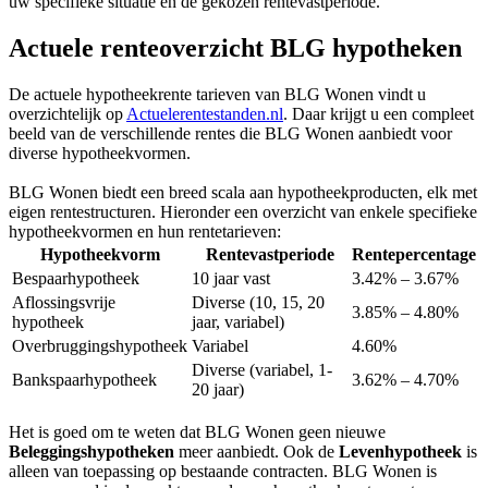
uw specifieke situatie en de gekozen rentevastperiode.
Actuele renteoverzicht BLG hypotheken
De actuele hypotheekrente tarieven van BLG Wonen vindt u
overzichtelijk op
Actuelerentestanden.nl
. Daar krijgt u een compleet
beeld van de verschillende rentes die BLG Wonen aanbiedt voor
diverse hypotheekvormen.
BLG Wonen biedt een breed scala aan hypotheekproducten, elk met
eigen rentestructuren. Hieronder een overzicht van enkele specifieke
hypotheekvormen en hun rentetarieven:
Hypotheekvorm
Rentevastperiode
Rentepercentage
Bespaarhypotheek
10 jaar vast
3.42% – 3.67%
Aflossingsvrije
Diverse (10, 15, 20
3.85% – 4.80%
hypotheek
jaar, variabel)
Overbruggingshypotheek
Variabel
4.60%
Diverse (variabel, 1-
Bankspaarhypotheek
3.62% – 4.70%
20 jaar)
Het is goed om te weten dat BLG Wonen geen nieuwe
Beleggingshypotheken
meer aanbiedt. Ook de
Levenhypotheek
is
alleen van toepassing op bestaande contracten. BLG Wonen is