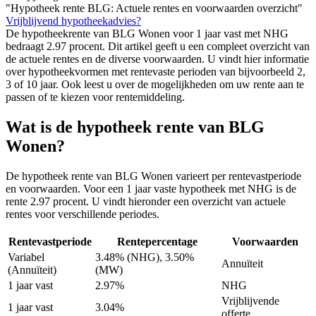
"Hypotheek rente BLG: Actuele rentes en voorwaarden overzicht"
Vrijblijvend hypotheekadvies?
De hypotheekrente van BLG Wonen voor 1 jaar vast met NHG
bedraagt 2.97 procent. Dit artikel geeft u een compleet overzicht van
de actuele rentes en de diverse voorwaarden. U vindt hier informatie
over hypotheekvormen met rentevaste perioden van bijvoorbeeld 2,
3 of 10 jaar. Ook leest u over de mogelijkheden om uw rente aan te
passen of te kiezen voor rentemiddeling.
Wat is de hypotheek rente van BLG
Wonen?
De hypotheek rente van BLG Wonen varieert per rentevastperiode
en voorwaarden. Voor een 1 jaar vaste hypotheek met NHG is de
rente 2.97 procent. U vindt hieronder een overzicht van actuele
rentes voor verschillende periodes.
Rentevastperiode
Rentepercentage
Voorwaarden
Variabel
3.48% (NHG), 3.50%
Annuïteit
(Annuïteit)
(MW)
1 jaar vast
2.97%
NHG
Vrijblijvende
1 jaar vast
3.04%
offerte