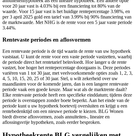
annuïteitenhypotheek als een lineaire hypotheek. Een andere optie
voor 20 jaar vast is 4.03% bij een financiering tot 80% van de
waarde. Voor 15 jaar vast is het huidige rentepercentage 3.98%, en
per 3 april 2025 gold een tarief van 3.99% bij 90% financiering van
de marktwaarde. Met NHG is de rente voor een 5 jaar vaste periode
3.44%.
Rentevaste periodes en aflosvormen
Een rentevaste periode is de tijd waarin de rente van uw hypotheek
vaststaat. U kunt de rente voor een vaste periode vastzetten, waarbij
de periode direct het rentetarief beïnvloedt. Hoe langer u de rente
vastzet, hoe hoger het rentepercentage doorgaans is. Deze periodes
variëren van 1 tot 30 jaar, met veelvoorkomende opties zoals 1, 2, 3,
4, 5, 10, 15, 20, 25 of 30 jaar. Stel, u wilt zekerheid over uw
maandlasten voor de komende jaren, dan is een langere rentevaste
periode vaak een goede keuze. Maar wat als de marktrente daalt?
Elke rentevaste periode heeft een specifieke einddatum; tijdens deze
periode is overstappen zonder boete beperkt. Aan het einde van de
periode kunt u uw hypotheek boetevrij oversluiten en krijgt u een
rentebedenktijd om een nieuwe periode te kiezen. BLG Wonen
biedt diverse aflosvormen, zoals annuïteiten-, lineaire en
aflossingsvrije hypotheken, zoals eerder besproken.
Hypotheekrente BLG vergelijken met