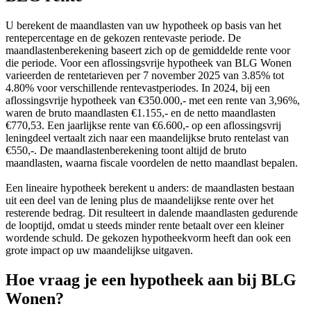
U berekent de maandlasten van uw hypotheek op basis van het
rentepercentage en de gekozen rentevaste periode. De
maandlastenberekening baseert zich op de gemiddelde rente voor
die periode. Voor een aflossingsvrije hypotheek van BLG Wonen
varieerden de rentetarieven per 7 november 2025 van 3.85% tot
4.80% voor verschillende rentevastperiodes. In 2024, bij een
aflossingsvrije hypotheek van €350.000,- met een rente van 3,96%,
waren de bruto maandlasten €1.155,- en de netto maandlasten
€770,53. Een jaarlijkse rente van €6.600,- op een aflossingsvrij
leningdeel vertaalt zich naar een maandelijkse bruto rentelast van
€550,-. De maandlastenberekening toont altijd de bruto
maandlasten, waarna fiscale voordelen de netto maandlast bepalen.
Een lineaire hypotheek berekent u anders: de maandlasten bestaan
uit een deel van de lening plus de maandelijkse rente over het
resterende bedrag. Dit resulteert in dalende maandlasten gedurende
de looptijd, omdat u steeds minder rente betaalt over een kleiner
wordende schuld. De gekozen hypotheekvorm heeft dan ook een
grote impact op uw maandelijkse uitgaven.
Hoe vraag je een hypotheek aan bij BLG
Wonen?