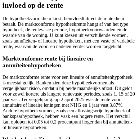
invloed op de rente
De hypotheekvorm die u kiest, beïnvloedt direct de rente die u
betaalt. De marktconforme hypotheekrente hangt af van het type
hypotheek, de rentevaste periode, hypotheekvoorwaarden en de
waarde van de woning. U kunt kiezen uit verschillende vormen,
zoals annuïteiten- of lineaire hypotheken, met een vaste of variabele
rente, waarvan de voor- en nadelen verder worden toegelicht.
Marktconforme rente bij lineaire en
annuïteitenhypotheken
De marktconforme rente voor een lineaire of annuïteitenhypotheek
is meestal gelijk. Banken zien deze hypotheekvormen als
vergelijkbaar risico, omdat u bij beide maandelijks aflost. Dit geldt
voor zowel kortere als langere rentevaste periodes, zoals 1, 15 of 20
jaar vast. Ter vergelijking: op 2 april 2025 was de rente voor
annuïtaire of lineaire leningen met NHG en 1 jaar vast 3,87%.
Andere hypotheekvormen, zoals een aflossingsvrije hypotheek of
bankspaarhypotheek, hebben vaak een hogere rente. Het verschil
kan oplopen tot 0,05 tot 0,2 procentpunt hoger dan bij annuïteiten-
of lineaire hypotheken.