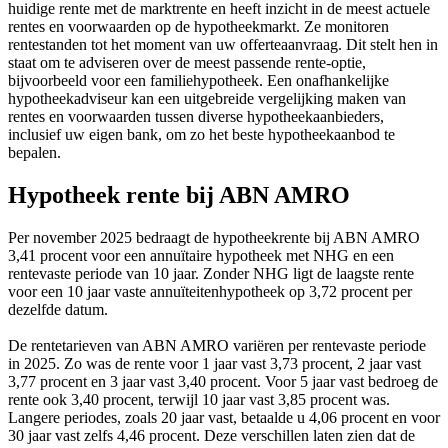
huidige rente met de marktrente en heeft inzicht in de meest actuele
rentes en voorwaarden op de hypotheekmarkt. Ze monitoren
rentestanden tot het moment van uw offerteaanvraag. Dit stelt hen in
staat om te adviseren over de meest passende rente-optie,
bijvoorbeeld voor een familiehypotheek. Een onafhankelijke
hypotheekadviseur kan een uitgebreide vergelijking maken van
rentes en voorwaarden tussen diverse hypotheekaanbieders,
inclusief uw eigen bank, om zo het beste hypotheekaanbod te
bepalen.
Hypotheek rente bij ABN AMRO
Per november 2025 bedraagt de hypotheekrente bij ABN AMRO
3,41 procent voor een annuïtaire hypotheek met NHG en een
rentevaste periode van 10 jaar. Zonder NHG ligt de laagste rente
voor een 10 jaar vaste annuïteitenhypotheek op 3,72 procent per
dezelfde datum.
De rentetarieven van ABN AMRO variëren per rentevaste periode
in 2025. Zo was de rente voor 1 jaar vast 3,73 procent, 2 jaar vast
3,77 procent en 3 jaar vast 3,40 procent. Voor 5 jaar vast bedroeg de
rente ook 3,40 procent, terwijl 10 jaar vast 3,85 procent was.
Langere periodes, zoals 20 jaar vast, betaalde u 4,06 procent en voor
30 jaar vast zelfs 4,46 procent. Deze verschillen laten zien dat de