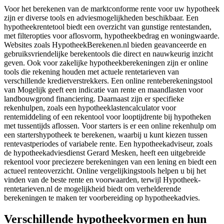
Voor het berekenen van de marktconforme rente voor uw hypotheek
zijn er diverse tools en adviesmogelijkheden beschikbaar. Een
hypotheekrentetool biedt een overzicht van gunstige rentestanden,
met filteropties voor aflosvorm, hypotheekbedrag en woningwaarde.
Websites zoals HypotheekBerekenen.nl bieden geavanceerde en
gebruiksvriendelijke berekentools die direct en nauwkeurig inzicht
geven. Ook voor zakelijke hypotheekberekeningen zijn er online
tools die rekening houden met actuele rentetarieven van
verschillende kredietverstrekkers. Een online renteberekeningstool
van Mogelijk geeft een indicatie van rente en maandlasten voor
landbouwgrond financiering. Daarnaast zijn er specifieke
rekenhulpen, zoals een hypotheeklastencalculator voor
rentemiddeling of een rekentool voor looptijdrente bij hypotheken
met tussentijds aflossen. Voor starters is er een online rekenhulp om
een startershypotheek te berekenen, waarbij u kunt kiezen tussen
rentevastperiodes of variabele rente. Een hypotheekadviseur, zoals
de hypotheekadviesdienst Gerard Mesken, heeft een uitgebreide
rekentool voor preciezere berekeningen van een lening en biedt een
actueel renteoverzicht. Online vergelijkingstools helpen u bij het
vinden van de beste rente en voorwaarden, terwijl Hypotheek-
rentetarieven.nl de mogelijkheid biedt om verhelderende
berekeningen te maken ter voorbereiding op hypotheekadvies.
Verschillende hypotheekvormen en hun