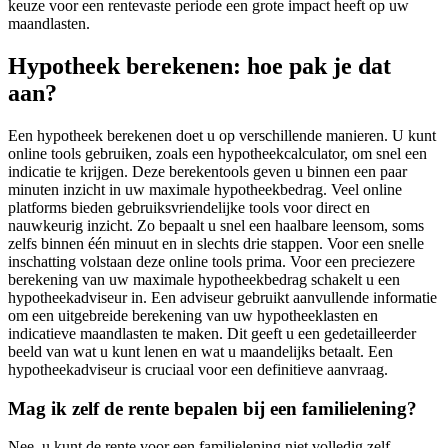
keuze voor een rentevaste periode een grote impact heeft op uw
maandlasten.
Hypotheek berekenen: hoe pak je dat
aan?
Een hypotheek berekenen doet u op verschillende manieren. U kunt
online tools gebruiken, zoals een hypotheekcalculator, om snel een
indicatie te krijgen. Deze berekentools geven u binnen een paar
minuten inzicht in uw maximale hypotheekbedrag. Veel online
platforms bieden gebruiksvriendelijke tools voor direct en
nauwkeurig inzicht. Zo bepaalt u snel een haalbare leensom, soms
zelfs binnen één minuut en in slechts drie stappen. Voor een snelle
inschatting volstaan deze online tools prima. Voor een preciezere
berekening van uw maximale hypotheekbedrag schakelt u een
hypotheekadviseur in. Een adviseur gebruikt aanvullende informatie
om een uitgebreide berekening van uw hypotheeklasten en
indicatieve maandlasten te maken. Dit geeft u een gedetailleerder
beeld van wat u kunt lenen en wat u maandelijks betaalt. Een
hypotheekadviseur is cruciaal voor een definitieve aanvraag.
Mag ik zelf de rente bepalen bij een familielening?
Nee, u kunt de rente voor een familielening niet volledig zelf