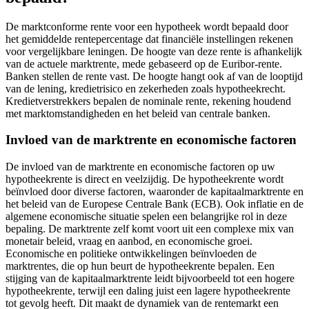
De marktconforme rente voor een hypotheek wordt bepaald door
het gemiddelde rentepercentage dat financiële instellingen rekenen
voor vergelijkbare leningen. De hoogte van deze rente is afhankelijk
van de actuele marktrente, mede gebaseerd op de Euribor-rente.
Banken stellen de rente vast. De hoogte hangt ook af van de looptijd
van de lening, kredietrisico en zekerheden zoals hypotheekrecht.
Kredietverstrekkers bepalen de nominale rente, rekening houdend
met marktomstandigheden en het beleid van centrale banken.
Invloed van de marktrente en economische factoren
De invloed van de marktrente en economische factoren op uw
hypotheekrente is direct en veelzijdig. De hypotheekrente wordt
beïnvloed door diverse factoren, waaronder de kapitaalmarktrente en
het beleid van de Europese Centrale Bank (ECB). Ook inflatie en de
algemene economische situatie spelen een belangrijke rol in deze
bepaling. De marktrente zelf komt voort uit een complexe mix van
monetair beleid, vraag en aanbod, en economische groei.
Economische en politieke ontwikkelingen beïnvloeden de
marktrentes, die op hun beurt de hypotheekrente bepalen. Een
stijging van de kapitaalmarktrente leidt bijvoorbeeld tot een hogere
hypotheekrente, terwijl een daling juist een lagere hypotheekrente
tot gevolg heeft. Dit maakt de dynamiek van de rentemarkt een