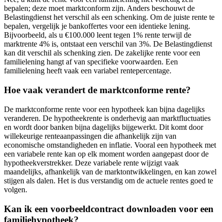
bepalen; deze moet marktconform zijn. Anders beschouwt de
Belastingdienst het verschil als een schenking. Om de juiste rente te
bepalen, vergelijk je bankoffertes voor een identieke lening.
Bijvoorbeeld, als u €100.000 leent tegen 1% rente terwijl de
marktrente 4% is, ontstaat een verschil van 3%. De Belastingdienst
kan dit verschil als schenking zien. De zakelijke rente voor een
familielening hangt af van specifieke voorwaarden. Een
familielening heeft vaak een variabel rentepercentage.
Hoe vaak verandert de marktconforme rente?
De marktconforme rente voor een hypotheek kan bijna dagelijks
veranderen. De hypotheekrente is onderhevig aan marktfluctuaties
en wordt door banken bijna dagelijks bijgewerkt. Dit komt door
willekeurige renteaanpassingen die afhankelijk zijn van
economische omstandigheden en inflatie. Vooral een hypotheek met
een variabele rente kan op elk moment worden aangepast door de
hypotheekverstrekker. Deze variabele rente wijzigt vaak
maandelijks, afhankelijk van de marktontwikkelingen, en kan zowel
stijgen als dalen. Het is dus verstandig om de actuele rentes goed te
volgen.
Kan ik een voorbeeldcontract downloaden voor een
familiehypotheek?