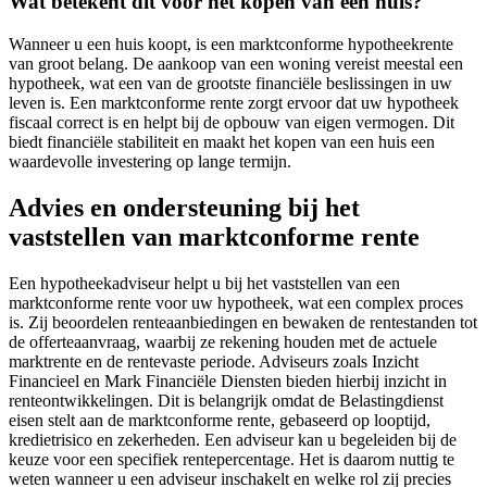
Wat betekent dit voor het kopen van een huis?
Wanneer u een huis koopt, is een marktconforme hypotheekrente
van groot belang. De aankoop van een woning vereist meestal een
hypotheek, wat een van de grootste financiële beslissingen in uw
leven is. Een marktconforme rente zorgt ervoor dat uw hypotheek
fiscaal correct is en helpt bij de opbouw van eigen vermogen. Dit
biedt financiële stabiliteit en maakt het kopen van een huis een
waardevolle investering op lange termijn.
Advies en ondersteuning bij het
vaststellen van marktconforme rente
Een hypotheekadviseur helpt u bij het vaststellen van een
marktconforme rente voor uw hypotheek, wat een complex proces
is. Zij beoordelen renteaanbiedingen en bewaken de rentestanden tot
de offerteaanvraag, waarbij ze rekening houden met de actuele
marktrente en de rentevaste periode. Adviseurs zoals Inzicht
Financieel en Mark Financiële Diensten bieden hierbij inzicht in
renteontwikkelingen. Dit is belangrijk omdat de Belastingdienst
eisen stelt aan de marktconforme rente, gebaseerd op looptijd,
kredietrisico en zekerheden. Een adviseur kan u begeleiden bij de
keuze voor een specifiek rentepercentage. Het is daarom nuttig te
weten wanneer u een adviseur inschakelt en welke rol zij precies