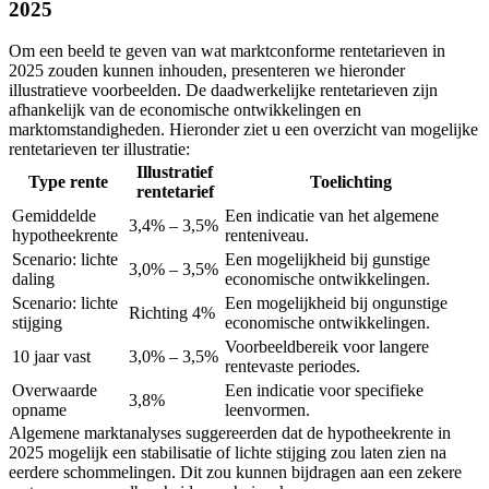
2025
Om een beeld te geven van wat marktconforme rentetarieven in
2025 zouden kunnen inhouden, presenteren we hieronder
illustratieve voorbeelden. De daadwerkelijke rentetarieven zijn
afhankelijk van de economische ontwikkelingen en
marktomstandigheden. Hieronder ziet u een overzicht van mogelijke
rentetarieven ter illustratie:
Illustratief
Type rente
Toelichting
rentetarief
Gemiddelde
Een indicatie van het algemene
3,4% – 3,5%
hypotheekrente
renteniveau.
Scenario: lichte
Een mogelijkheid bij gunstige
3,0% – 3,5%
daling
economische ontwikkelingen.
Scenario: lichte
Een mogelijkheid bij ongunstige
Richting 4%
stijging
economische ontwikkelingen.
Voorbeeldbereik voor langere
10 jaar vast
3,0% – 3,5%
rentevaste periodes.
Overwaarde
Een indicatie voor specifieke
3,8%
opname
leenvormen.
Algemene marktanalyses suggereerden dat de hypotheekrente in
2025 mogelijk een stabilisatie of lichte stijging zou laten zien na
eerdere schommelingen. Dit zou kunnen bijdragen aan een zekere