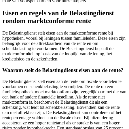
mate van voorspelbaarheid voor huizenkopers.
Eisen en regels van de Belastingdienst
rondom marktconforme rente
De Belastingdienst stelt eisen aan de marktconforme rente bij
hypotheken, vooral bij leningen tussen familieleden. Deze eisen zijn
belangrijk voor de aftrekbaarheid van de rente en om
schenkbelasting te voorkomen. De Belastingdienst bepaalt de
marktconformiteit op basis van de looptijd van de lening, het
kredietrisico en de zekerheden.
Waarom stelt de Belastingdienst eisen aan de rente?
De Belastingdienst stelt eisen aan de rente om fiscale voordelen te
voorkomen en schenkbelasting te vermijden. De rente op een
familiehypotheek moet marktconform zijn, vergelijkbaar met die van
een bank of andere financiële instelling. Als de rente niet
marktconform is, beschouwt de Belastingdienst dit als een
schenking, wat leidt tot schenkbelasting. Bovendien kan de rente
dan niet aftrekbaar zijn. De Belastingdienst kan controleren of het
rentepercentage voldoet aan de fiscale eisen. Bij uitzondering
accepteren ze een hoger rentetarief als er sprake is van een hoger
risico zonder hypotheekrecht. Een standaardopslag van 25 procent