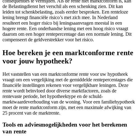
consequenties te vermijden. Als de rente niet marktconform is, kan
de Belastingdienst het verschil als een schenking zien. Dit kan
leiden tot schenkbelasting, zoals eerder besproken. Een renteloze
lening brengt financiële risico’s met zich mee. In Nederland
resulteert een hoger risico bij leningsaanvragen meestal in een
hogere rente. Een onderhandse lening met een hoog risico vraagt
daarom om een hoger rentepercentage dan een normale lening. Dit
compenseert de geldverstrekker voor het risico.
Hoe bereken je een marktconforme rente
voor jouw hypotheek?
Het vaststellen van een marktconforme rente voor uw hypotheek
vraagt om een vergelijking met de gemiddelde rentepercentages die
financiële instellingen rekenen voor vergelijkbare leningen. Deze
rente wordt beïnvloed door diverse marktfactoren, zoals de
rentevaste periode, het hypotheektype en de schuld-
marktwaardeverhouding van de woning. Voor een familiehypotheek
moet de rente marktconform zijn, met een maximale afwijking van
25 procent van de marktrente.
Tools en adviesmogelijkheden voor het berekenen
van rente