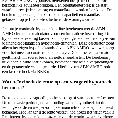
Een ABN AMRO hypotheek berekenen doe je met online tools en
persoonlijke adviesgesprekken. Een oriëntatiegesprek is de start,
waarbij direct je leenbedrag en maandlasten worden berekend. De
berekening bepaalt je maximale leencapaciteit en maandlasten,
gebaseerd op je financiële situatie en de woningwaarde.
Je kunt je maximale hypotheek online berekenen met de ABN
AMRO hypotheekcalculator voor een indicatieve inschatting. De
hypotheekberekening baseert zich op een gedetailleerde analyse van
je financiële situatie en hypotheekkenmerken. Deze calculator toont
alleen het eigen hypotheekaanbod van ABN AMRO, wat wel zorgt
voor het meest accurate rentepercentage. De online leencalculator
geeft inzicht in zowel bruto als netto maandlasten. De berekening
kijkt naar je bruto jaarinkomen, bestaande financiële verplichtingen,
en de getaxeerde woningwaarde. Hierbij voert ABN AMRO ook
een kredietcheck via BKR uit.
Wat beïnvloedt de rente op een vastgoedhypotheek
het meest?
De rente op een vastgoedhypotheek hangt af van meerdere factoren.
De rentevaste periode, de verhouding van de hypotheek tot de
woningwaarde en uw persoonlijke financiële situatie zijn het meest
bepalend. Hoe langer u de rente vastzet, hoe hoger het tarief vaak is.
Een hogere hypotheek ten opzichte van de woningwaarde verhoogt