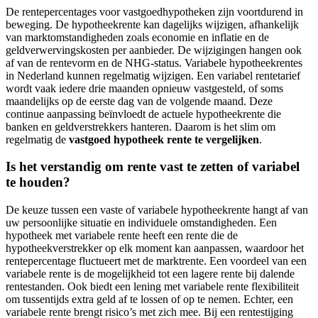
De rentepercentages voor vastgoedhypotheken zijn voortdurend in
beweging. De hypotheekrente kan dagelijks wijzigen, afhankelijk
van marktomstandigheden zoals economie en inflatie en de
geldverwervingskosten per aanbieder. De wijzigingen hangen ook
af van de rentevorm en de NHG-status. Variabele hypotheekrentes
in Nederland kunnen regelmatig wijzigen. Een variabel rentetarief
wordt vaak iedere drie maanden opnieuw vastgesteld, of soms
maandelijks op de eerste dag van de volgende maand. Deze
continue aanpassing beïnvloedt de actuele hypotheekrente die
banken en geldverstrekkers hanteren. Daarom is het slim om
regelmatig de
vastgoed hypotheek rente te vergelijken
.
Is het verstandig om rente vast te zetten of variabel
te houden?
De keuze tussen een vaste of variabele hypotheekrente hangt af van
uw persoonlijke situatie en individuele omstandigheden. Een
hypotheek met variabele rente heeft een rente die de
hypotheekverstrekker op elk moment kan aanpassen, waardoor het
rentepercentage fluctueert met de marktrente. Een voordeel van een
variabele rente is de mogelijkheid tot een lagere rente bij dalende
rentestanden. Ook biedt een lening met variabele rente flexibiliteit
om tussentijds extra geld af te lossen of op te nemen. Echter, een
variabele rente brengt risico’s met zich mee. Bij een rentestijging