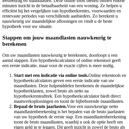
leenbedrag en maandlasten. Deze online tools bieden binnen enkele
minuten inzicht in de betaalbaarheid van een woning. Ze helpen u
efficiënt bij het vergelijken van hypotheekrentes, voorwaarden en
rentevaste periodes van verschillende aanbieders. Zo berekent u
nauwkeurig uw maandelijkse aflossingen en vindt u de beste
hypotheek voor uw situatie.
Stappen om jouw maandlasten nauwkeurig te
berekenen
Om uw maandlasten nauwkeurig te berekenen, doorloopt u een
aantal stappen. Een hypotheekcalculator of online rekentool geeft
een eerste indicatie, maar voor de exacte cijfers is meer nodig.
Start met een indicatie via online tools.
Online rekentools en
hypotheekcalculators geven een eerste indicatie van uw
maandlasten. Deze hulpmiddelen berekenen de maandelijkse
hypotheeklasten, zowel bruto als netto na
hypotheekrenteaftrek. Een hypotheekcalculator biedt direct
maatwerkoplossingen en toont de bijbehorende maandlasten.
Bepaal de bruto jaarlasten.
Voor een nauwkeurige netto
maandlastenberekening is het bepalen van de bruto jaarlasten
van uw hypotheek de eerste stap. Een maandlastenberekening
toont de bruto maandlasten, waarbij u ook de optie heeft om
eigen geld in te leggen. Dit geeft inzicht in zowel de bruto als