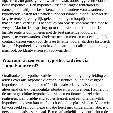
ligt. Toch zijn gunstige voorwaarden vaak doorslaggevend voor de
beste hypotheek. Een hypotheek met het laagste rentetarief is
namelijk niet altijd de beste keuze, omdat andere voorwaarden en
bijkomende kosten tot financieel nadeel kunnen leiden. Hoewel de
laagste rente bij een gelijk geleend bedrag en looptijd de
maandlasten verlaagt, is het advies om ook de voorwaarden mee te
wegen. Maximale besparing op maandlasten bereikt u door de
laagste rente te combineren met de best passende looptijd en
gunstigste voorwaarden. Ondernemers en mensen met een tijdelijk
contract kiezen vaak voor de laagste rente, vooral als deze historisch
laag is. Hypotheekadvies richt zich daarom niet alleen op de rente,
maar ook op klantwensen en voorwaarden.
Waarom kiezen voor hypotheekadvies via
HomeFinance.nl?
Onafhankelijk hypotheekadvies biedt u deskundige begeleiding en
advies over alle hypotheekvormen, essentieel bij het **vastgoed
hypotheek rente vergelijken**. Dit maatwerkadvies is volledig
afgestemd op uw persoonlijke situatie en woonwensen. Het helpt u
de meest geschikte hypotheek te vinden en financiële zekerheid te
realiseren. Een vrijblijvend adviesgesprek met een onafhankelijk
hypotheekadviseur kan telefonisch of online plaatsvinden. Voor wie
bijvoorbeeld een complexe situatie heeft met kinderalimentatie, is dit
persoonlijke advies cruciaal. Een onafhankelijk adviseur helpt u de