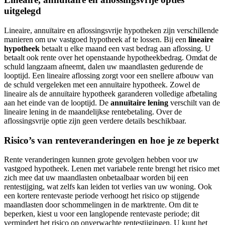
uitgelegd
Lineaire, annuïtaire en aflossingsvrije hypotheken zijn verschillende
manieren om uw vastgoed hypotheek af te lossen. Bij een
lineaire
hypotheek
betaalt u elke maand een vast bedrag aan aflossing. U
betaalt ook rente over het openstaande hypotheekbedrag. Omdat de
schuld langzaam afneemt, dalen uw maandlasten gedurende de
looptijd. Een lineaire aflossing zorgt voor een snellere afbouw van
de schuld vergeleken met een annuïtaire hypotheek. Zowel de
lineaire als de annuïtaire hypotheek garanderen volledige afbetaling
aan het einde van de looptijd. De
annuïtaire lening
verschilt van de
lineaire lening in de maandelijkse rentebetaling. Over de
aflossingsvrije optie zijn geen verdere details beschikbaar.
Risico’s van renteveranderingen en hoe je ze beperkt
Rente veranderingen kunnen grote gevolgen hebben voor uw
vastgoed hypotheek. Lenen met variabele rente brengt het risico met
zich mee dat uw maandlasten onbetaalbaar worden bij een
rentestijging, wat zelfs kan leiden tot verlies van uw woning. Ook
een kortere rentevaste periode verhoogt het risico op stijgende
maandlasten door schommelingen in de marktrente. Om dit te
beperken, kiest u voor een langlopende rentevaste periode; dit
vermindert het risico op onverwachte rentestijgingen. U kunt het