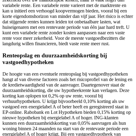
variabele rente. Een variabele rente varieert met de marktrente en
kan u initieel een verhoogd koopvermogen bieden, vooral bij een
korte eigendomshorizon van minder dan vijf jaar. Het risico is echter
dat stijgende rentes kunnen leiden tot onbetaalbare lasten, wat
huiseigenaren met een rentevaste periode van één jaar hard treft. U
kunt een variabele rente zonder kosten aanpassen naar een vaste
rente voor meer zekerheid. Voor de meeste vastgoedbezitters die
langdurig willen financieren, biedt vaste rente meer rust.
Renteopslag en duurzaamheidskorting bij
vastgoedhypotheken
De hoogte van een eventuele renteopslag bij vastgoedhypotheken
hangt af van diverse factoren zoals het risicoprofiel van de lening en
de kredietwaardigheid van de aanvrager. Daartegenover staat de
duurzaamheidskorting, die uw hypotheekrente kan verlagen. Deze
korting kan oplopen tot 0,2% op uw rente, vooral bij
verhuurhypotheken. U krijgt bijvoorbeeld 0,10% korting als uw
vastgoed een energielabel A of beter heeft en geregistreerd staat in
EP-online. Rabobank en Lot Hypotheken bieden 0,15% korting op
nieuwe hypotheken bij energielabel A of hoger. ING-klanten
kunnen een duurzaamheidskorting van 0,05% aanvragen als hun
woning binnen 24 maanden na start van de rentevaste periode een
energielabel A of hoger krijgt. Bij een vastgoedhypotheek van