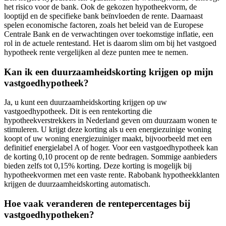
het risico voor de bank. Ook de gekozen hypotheekvorm, de
looptijd en de specifieke bank beïnvloeden de rente. Daarnaast
spelen economische factoren, zoals het beleid van de Europese
Centrale Bank en de verwachtingen over toekomstige inflatie, een
rol in de actuele rentestand. Het is daarom slim om bij het vastgoed
hypotheek rente vergelijken al deze punten mee te nemen.
Kan ik een duurzaamheidskorting krijgen op mijn
vastgoedhypotheek?
Ja, u kunt een duurzaamheidskorting krijgen op uw
vastgoedhypotheek. Dit is een rentekorting die
hypotheekverstrekkers in Nederland geven om duurzaam wonen te
stimuleren. U krijgt deze korting als u een energiezuinige woning
koopt of uw woning energiezuiniger maakt, bijvoorbeeld met een
definitief energielabel A of hoger. Voor een vastgoedhypotheek kan
de korting 0,10 procent op de rente bedragen. Sommige aanbieders
bieden zelfs tot 0,15% korting. Deze korting is mogelijk bij
hypotheekvormen met een vaste rente. Rabobank hypotheekklanten
krijgen de duurzaamheidskorting automatisch.
Hoe vaak veranderen de rentepercentages bij
vastgoedhypotheken?