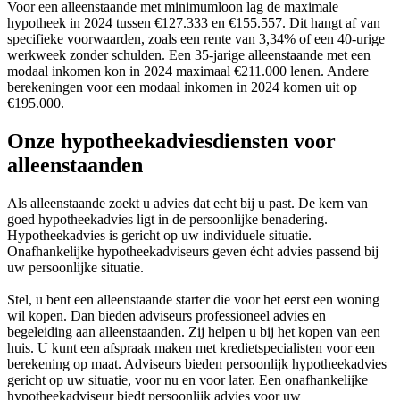
Voor een alleenstaande met minimumloon lag de maximale
hypotheek in 2024 tussen €127.333 en €155.557. Dit hangt af van
specifieke voorwaarden, zoals een rente van 3,34% of een 40-urige
werkweek zonder schulden. Een 35-jarige alleenstaande met een
modaal inkomen kon in 2024 maximaal €211.000 lenen. Andere
berekeningen voor een modaal inkomen in 2024 komen uit op
€195.000.
Onze hypotheekadviesdiensten voor
alleenstaanden
Als alleenstaande zoekt u advies dat echt bij u past. De kern van
goed hypotheekadvies ligt in de persoonlijke benadering.
Hypotheekadvies is gericht op uw individuele situatie.
Onafhankelijke hypotheekadviseurs geven écht advies passend bij
uw persoonlijke situatie.
Stel, u bent een alleenstaande starter die voor het eerst een woning
wil kopen. Dan bieden adviseurs professioneel advies en
begeleiding aan alleenstaanden. Zij helpen u bij het kopen van een
huis. U kunt een afspraak maken met kredietspecialisten voor een
berekening op maat. Adviseurs bieden persoonlijk hypotheekadvies
gericht op uw situatie, voor nu en voor later. Een onafhankelijke
hypotheekadviseur biedt persoonlijk advies voor uw