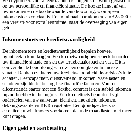
Een hypotheek voor alleenstaanden is mogelijk en wordt gebaseerd
op uw persoonlijke en financiële situatie. De hoogte hangt af van
uw inkomen en de taxatiewaarde van de woning, waarbij een
inkomenstoets cruciaal is. Een minimaal jaarinkomen van €28.000 is
een vereiste voor extra leenruimte, naast de overweging van eigen
geld.
Inkomenstoets en kredietwaardigheid
De inkomenstoets en kredietwaardigheid bepalen hoeveel
hypotheek u kunt krijgen. Een kredietwaardigheidscheck beoordeelt
uw financiële situatie en stelt uw terugbetaalcapaciteit vast. Dit is
een verplichte beoordeling van uw persoonlijke en financiële
situatie. Banken evalueren uw kredietwaardigheid door risico’s in te
schatten. Leencapaciteit, dienstverband, inkomen, vaste lasten en
schulden zijn hierbij belangrijke financiële factoren. Voor een
alleenstaande starter met een flexibel contract is een stabiel inkomen
bijvoorbeeld extra belangrijk. Een krediettoets beoordeelt vijf
onderdelen van uw aanvraag: identiteit, integriteit, inkomen,
dekkingswaarde en BKR-registratie. Een grondige check is
essentieel; u wilt immers voorkomen dat u de maandlasten niet meer
kunt dragen.
Eigen geld en aanbetaling