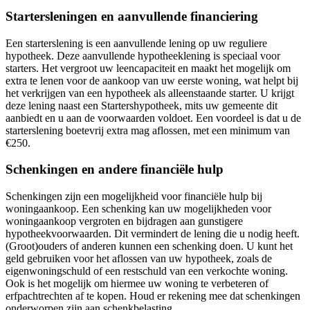
Startersleningen en aanvullende financiering
Een starterslening is een aanvullende lening op uw reguliere
hypotheek. Deze aanvullende hypotheeklening is speciaal voor
starters. Het vergroot uw leencapaciteit en maakt het mogelijk om
extra te lenen voor de aankoop van uw eerste woning, wat helpt bij
het verkrijgen van een hypotheek als alleenstaande starter. U krijgt
deze lening naast een Startershypotheek, mits uw gemeente dit
aanbiedt en u aan de voorwaarden voldoet. Een voordeel is dat u de
starterslening boetevrij extra mag aflossen, met een minimum van
€250.
Schenkingen en andere financiële hulp
Schenkingen zijn een mogelijkheid voor financiële hulp bij
woningaankoop. Een schenking kan uw mogelijkheden voor
woningaankoop vergroten en bijdragen aan gunstigere
hypotheekvoorwaarden. Dit vermindert de lening die u nodig heeft.
(Groot)ouders of anderen kunnen een schenking doen. U kunt het
geld gebruiken voor het aflossen van uw hypotheek, zoals de
eigenwoningschuld of een restschuld van een verkochte woning.
Ook is het mogelijk om hiermee uw woning te verbeteren of
erfpachtrechten af te kopen. Houd er rekening mee dat schenkingen
onderworpen zijn aan schenkbelasting.