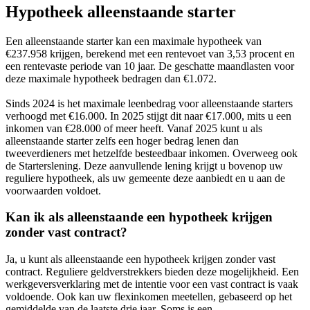
Hypotheek alleenstaande starter
Een alleenstaande starter kan een maximale hypotheek van
€237.958 krijgen, berekend met een rentevoet van 3,53 procent en
een rentevaste periode van 10 jaar. De geschatte maandlasten voor
deze maximale hypotheek bedragen dan €1.072.
Sinds 2024 is het maximale leenbedrag voor alleenstaande starters
verhoogd met €16.000. In 2025 stijgt dit naar €17.000, mits u een
inkomen van €28.000 of meer heeft. Vanaf 2025 kunt u als
alleenstaande starter zelfs een hoger bedrag lenen dan
tweeverdieners met hetzelfde besteedbaar inkomen. Overweeg ook
de Starterslening. Deze aanvullende lening krijgt u bovenop uw
reguliere hypotheek, als uw gemeente deze aanbiedt en u aan de
voorwaarden voldoet.
Kan ik als alleenstaande een hypotheek krijgen
zonder vast contract?
Ja, u kunt als alleenstaande een hypotheek krijgen zonder vast
contract. Reguliere geldverstrekkers bieden deze mogelijkheid. Een
werkgeversverklaring met de intentie voor een vast contract is vaak
voldoende. Ook kan uw flexinkomen meetellen, gebaseerd op het
gemiddelde van de laatste drie jaar. Soms is een