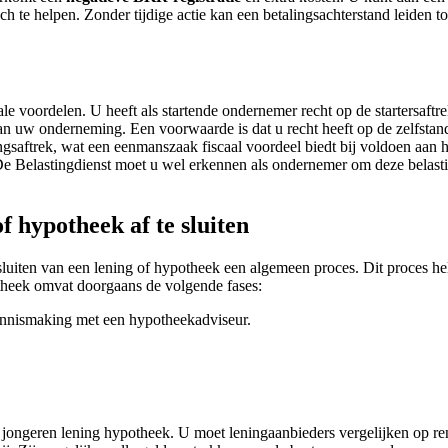
isch te helpen. Zonder tijdige actie kan een betalingsachterstand leide
ale voordelen. U heeft als startende ondernemer recht op de startersaft
 van uw onderneming. Een voorwaarde is dat u recht heeft op de zelfsta
ngsaftrek, wat een eenmanszaak fiscaal voordeel biedt bij voldoen aan 
. De Belastingdienst moet u wel erkennen als ondernemer om deze belast
 hypotheek af te sluiten
sluiten van een lening of hypotheek een algemeen proces. Dit proces h
theek omvat doorgaans de volgende fases:
kennismaking met een hypotheekadviseur.
 jongeren lening hypotheek. U moet leningaanbieders vergelijken op re