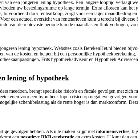
en van een jongeren lening hypotheek. Een langere looptijd verlaagt wel
vloeden uw bestedingsruimte op lange termijn. Extra aflossen kan het re
te, bijvoorbeeld door renteafkoop, zorgt voor een lager maandbedrag en e
Voor een actueel overzicht van rentetarieven kunt u terecht bij diverse 
 einde van de rentevaste periode kan de maandlasten flink verhogen, voora
n jongeren lening hypotheek. Websites zoals BerekenHet.nl bieden bijv
even van de kosten en helpen bij een persoonlijke hypotheekberekeni
hypotheekaanpassingen. Frits hypotheekadviseur en Hypotheek Adviescent
en lening of hypotheek
ers meedoen, brengt specifieke risico’s en fiscale gevolgen met zich m
meetekenen voor een hypotheek lopen risico op negatieve gevolgen voor
mogelijke schenkbelasting als de rente hoger is dan marktconform. Deze 
tige gevolgen hebben. Als u te maken krijgt met
inkomensverlies
, bi
oorkomt een
negatieve BKR-registratie
en extra kosten. U kunt dan een b