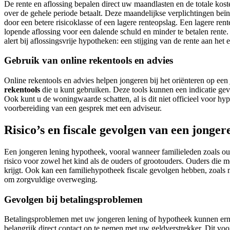
De rente en aflossing bepalen direct uw maandlasten en de totale kost
over de gehele periode betaalt. Deze maandelijkse verplichtingen beïn
door een betere risicoklasse of een lagere renteopslag. Een lagere ren
lopende aflossing voor een dalende schuld en minder te betalen rente. 
alert bij aflossingsvrije hypotheken: een stijging van de rente aan het
Gebruik van online rekentools en advies
Online rekentools en advies helpen jongeren bij het oriënteren op ee
rekentools
die u kunt gebruiken. Deze tools kunnen een indicatie g
Ook kunt u de woningwaarde schatten, al is dit niet officieel voor 
voorbereiding van een gesprek met een adviseur.
Risico’s en fiscale gevolgen van een jonger
Een jongeren lening hypotheek, vooral wanneer familieleden zoals oud
risico voor zowel het kind als de ouders of grootouders. Ouders die 
krijgt. Ook kan een familiehypotheek fiscale gevolgen hebben, zoals 
om zorgvuldige overweging.
Gevolgen bij betalingsproblemen
Betalingsproblemen met uw jongeren lening of hypotheek kunnen erns
belangrijk direct contact op te nemen met uw geldverstrekker. Dit v