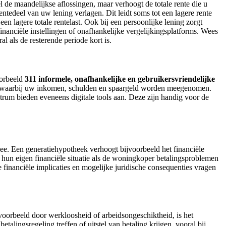
 de maandelijkse aflossingen, maar verhoogt de totale rente die u
ntedeel van uw lening verlagen. Dit leidt soms tot een lagere rente
en lagere totale rentelast. Ook bij een persoonlijke lening zorgt
financiële instellingen of onafhankelijke vergelijkingsplatforms. Wees
l als de resterende periode kort is.
oorbeeld
311 informele, onafhankelijke en gebruikersvriendelijke
ng, waarbij uw inkomen, schulden en spaargeld worden meegenomen.
rum bieden eveneens digitale tools aan. Deze zijn handig voor de
ee. Een generatiehypotheek verhoogt bijvoorbeeld het financiële
 hun eigen financiële situatie als de woningkoper betalingsproblemen
financiële implicaties en mogelijke juridische consequenties vragen
jvoorbeeld door werkloosheid of arbeidsongeschiktheid, is het
etalingsregeling treffen of uitstel van betaling krijgen, vooral bij