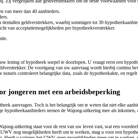
. Zij vergelijken alle geldverstrekkers om de beste voorwaarden voor 
en van meer dan 40 aanbieders.
ers.
n tientallen geldverstrekkers, waarbij sommigen tot 30 hypotheekaanb
icht van acceptatiemogelijkheden per hypotheekverstrekker.
tie.
uw lening of hypotheek soepel te doorlopen. U vraagt eerst een hypothe
verstrekker. De voortgang van uw aanvraag wordt hierbij continu bewa
notaris controleert belangrijke data, zoals de hypotheekakte, en regelt
r jongeren met een arbeidsbeperking
eek aanvragen. Toch is het belangrijk om te weten dat niet elke aanb
ge hypotheekaanbieders nemen de Wajong-uitkering mee als inkomen, an
ajong-uitkering staat voor de rest van uw leven vast, wat een voordeel
het UWV nog mogelijkheden heeft om te werken, mag u voor een hypo
ing. Heeft u volgens het UWV geen mogelijkheden meer om te werken,