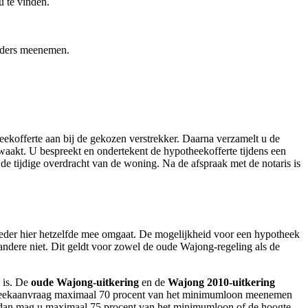
u te vinden.
ieders meenemen.
ekofferte aan bij de gekozen verstrekker. Daarna verzamelt u de
akt. U bespreekt en ondertekent de hypotheekofferte tijdens een
 de tijdige overdracht van de woning. Na de afspraak met de notaris is
ieder hier hetzelfde mee omgaat. De mogelijkheid voor een hypotheek
dere niet. Dit geldt voor zowel de oude Wajong-regeling als de
 is. De
oude Wajong-uitkering
en de
Wajong 2010-uitkering
theekaanvraag maximaal 70 procent van het minimumloon meenemen
 dan mag u maximaal 75 procent van het minimumloon of de hoogte