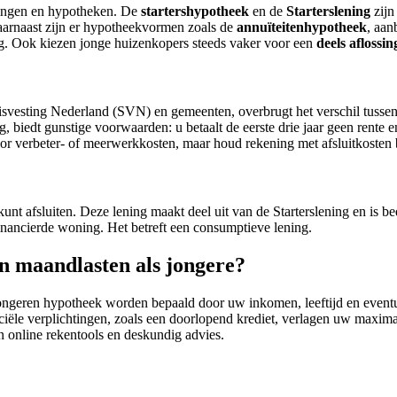
ningen en hypotheken. De
startershypotheek
en de
Starterslening
zijn
Daarnaast zijn er hypotheekvormen zoals de
annuïteitenhypotheek
, aan
ng. Ook kiezen jonge huizenkopers steeds vaker voor een
deels aflossi
uisvesting Nederland (SVN) en gemeenten, overbrugt het verschil tus
g, biedt gunstige voorwaarden: u betaalt de eerste drie jaar geen rente 
voor verbeter- of meerwerkkosten, maar houd rekening met afsluitkosten
kunt afsluiten. Deze lening maakt deel uit van de Starterslening en is 
ancierde woning. Het betreft een consumptieve lening.
n maandlasten als jongere?
ngeren hypotheek worden bepaald door uw inkomen, leeftijd en eventue
nciële verplichtingen, zoals een doorlopend krediet, verlagen uw maximal
n online rekentools en deskundig advies.