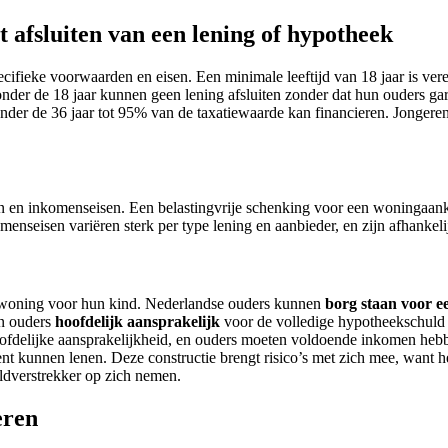
 afsluiten van een lening of hypotheek
cifieke voorwaarden en eisen. Een minimale leeftijd van 18 jaar is vere
er de 18 jaar kunnen geen lening afsluiten zonder dat hun ouders garant 
nder de 36 jaar tot 95% van de taxatiewaarde kan financieren. Jongere
n en inkomenseisen. Een belastingvrije schenking voor een woningaanko
menseisen variëren sterk per type lening en aanbieder, en zijn afhankelij
en woning voor hun kind. Nederlandse ouders kunnen
borg staan voor e
en ouders
hoofdelijk aansprakelijk
voor de volledige hypotheekschuld a
oofdelijke aansprakelijkheid, en ouders moeten voldoende inkomen heb
nt kunnen lenen. Deze constructie brengt risico’s met zich mee, want h
eldverstrekker op zich nemen.
eren