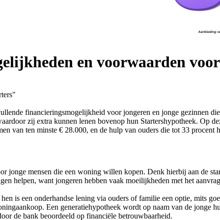
elijkheden en voorwaarden voor 
ters"
nvullende financieringsmogelijkheid voor jongeren en jonge gezinnen di
waardoor zij extra kunnen lenen bovenop hun Startershypotheek. Op de
men van ten minste € 28.000, en de hulp van ouders die tot 33 procent 
oor jonge mensen die een woning willen kopen. Denk hierbij aan de st
ingen helpen, want jongeren hebben vaak moeilijkheden met het aanvrag
r hen is een onderhandse lening via ouders of familie een optie, mits
woningaankoop. Een generatiehypotheek wordt op naam van de jonge hui
door de bank beoordeeld op financiële betrouwbaarheid.