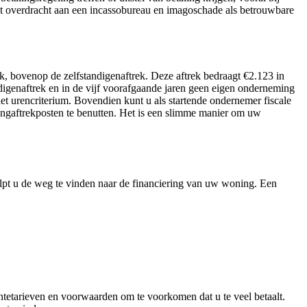
n tot overdracht aan een incassobureau en imagoschade als betrouwbare
rek, bovenop de zelfstandigenaftrek. Deze aftrek bedraagt €2.123 in
ndigenaftrek en in de vijf voorafgaande jaren geen eigen onderneming
het urencriterium. Bovendien kunt u als startende ondernemer fiscale
ingaftrekposten te benutten. Het is een slimme manier om uw
elpt u de weg te vinden naar de financiering van uw woning. Een
ntetarieven en voorwaarden om te voorkomen dat u te veel betaalt.