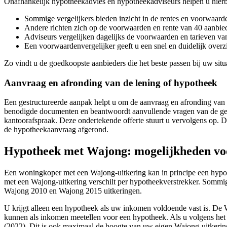
Onafhankelijk hypotheekadvies en hypotheekadviseurs helpen u hierbij
Sommige vergelijkers bieden inzicht in de rentes en voorwaard
Andere richten zich op de voorwaarden en rente van 40 aanbied
Adviseurs vergelijken dagelijks de voorwaarden en tarieven va
Een voorwaardenvergelijker geeft u een snel en duidelijk overz
Zo vindt u de goedkoopste aanbieders die het beste passen bij uw situa
Aanvraag en afronding van de lening of hypotheek
Een gestructureerde aanpak helpt u om de aanvraag en afronding van 
benodigde documenten en beantwoordt aanvullende vragen van de geld
kantoorafspraak. Deze ondertekende offerte stuurt u vervolgens op. De 
de hypotheekaanvraag afgerond.
Hypotheek met Wajong: mogelijkheden voo
Een woningkoper met een Wajong-uitkering kan in principe een hypoth
met een Wajong-uitkering verschilt per hypotheekverstrekker. Sommi
Wajong 2010 en Wajong 2015 uitkeringen.
U krijgt alleen een hypotheek als uw inkomen voldoende vast is. De W
kunnen als inkomen meetellen voor een hypotheek. Als u volgens 
(2022). Dit is ook maximaal de hoogte van uw eigen Wajong-uitker