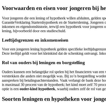
Voorwaarden en eisen voor jongeren bij het
Voor jongeren die een lening of hypotheek willen afsluiten, gelden spe
GarantieVerklaring Startershypotheek en de Starterslening. Jongeren ond
inkomen en eigendomshistorie, terwijl een hypotheek voor jongeren o
lening, bijvoorbeeld door een studieschuld.
Leeftijdsgrenzen en inkomenseisen
Voor een jongeren lening hypotheek gelden specifieke leeftijdsgrenze
Deze leeftijd geldt voor het kleinkind dat de schenking ontvangt. Inko
Rol van ouders bij leningen en borgstelling
Ouders kunnen een belangrijke rol spelen bij het financieren van e
verstrekken die anders niet mogelijk was. Bij zo’n borgstelling word
aanspreken bij betalingsachterstanden. Vaak verlangt de bank deze h
is maximaal 30 procent van de hypotheek; het kind moet zelf 70 proce
optie is een
ouder-kind hypotheek
, waarbij ouders zelf de rol van g
Soorten leningen en hypotheken voor jong