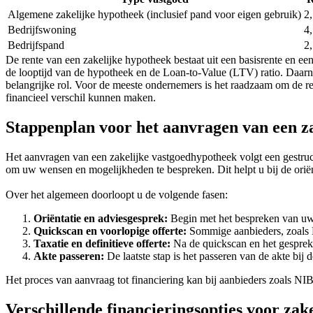
Algemene zakelijke hypotheek (inclusief pand voor eigen gebruik)
2
Bedrijfswoning
4
Bedrijfspand
2
De rente van een zakelijke hypotheek bestaat uit een basisrente en e
de looptijd van de hypotheek en de Loan-to-Value (LTV) ratio. Daarn
belangrijke rol. Voor de meeste ondernemers is het raadzaam om de ren
financieel verschil kunnen maken.
Stappenplan voor het aanvragen van een z
Het aanvragen van een zakelijke vastgoedhypotheek volgt een gestructu
om uw wensen en mogelijkheden te bespreken. Dit helpt u bij de oriën
Over het algemeen doorloopt u de volgende fasen:
Oriëntatie en adviesgesprek:
Begin met het bespreken van uw f
Quickscan en voorlopige offerte:
Sommige aanbieders, zoals M
Taxatie en definitieve offerte:
Na de quickscan en het gesprek 
Akte passeren:
De laatste stap is het passeren van de akte bij 
Het proces van aanvraag tot financiering kan bij aanbieders zoals N
Verschillende financieringsopties voor zak