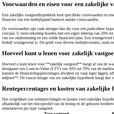
Voorwaarden en eisen voor een zakelijke 
Een zakelijke vastgoedhypotheek kent specifieke voorwaarden en eisen
financier van een bedrijfspand hanteert unieke voorwaarden.
De voorwaarden zijn vaak strenger dan die voor een particuliere hyp
cruciaal. U moet rekening houden met een eigen inbreng van 20% to
van uw onderneming en een solide financieel plan. Een winstgevend b
bedrijf winstgevend is. Dit geldt voor diverse bedrijfsvormen, zoals
Hoeveel kunt u lenen voor zakelijk vastgo
Hoeveel u kunt lenen voor **zakelijk vastgoed** hangt af van de waa
doorgaans een Loan-to-Value (LTV) van 50% tot 70% van de marktwaard
kunnen de financieringspercentages afwijken en vaak lager liggen, af
miljoen**. De exacte hoogte van uw zakelijke hypotheek hangt dus voo
Rentepercentages en kosten van zakelijke 
Het vergelijken van rentepercentages en kosten voor zakelijke hypothe
afhankelijk van het risicoprofiel van de lening en de gekozen kredietv
rentetarieven per type vastgoed:
Type vastgoed
R