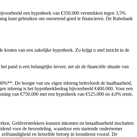
bijvoorbeeld een hypotheek van €350.000 verstrekken tegen 3,5%
lening kunt gebruiken om onroerend goed te financieren. De Rabobank
 kosten van een zakelijke hypotheek. Zo krijgt u snel inzicht in de
t pand is een belangrijke invoer, net als de financiële situatie van
30%**. De hoogte van uw eigen inbreng beïnvloedt de haalbaarheid,
gen inbreng is het hypotheekbedrag bijvoorbeeld €400.000. Voor een
swoning van €750.000 met een hypotheek van €525.000 en 4,0% rente,
 werken. Geldverstrekkers kunnen inkomen en betaalbaarheid inschatten
t leidend voor de beoordeling, waardoor een startende ondernemer
zelfstandigheid en hetzelfde beroep in loondienst vooraf. De