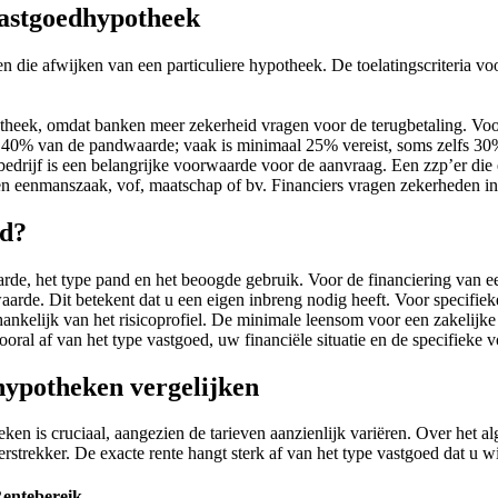
vastgoedhypotheek
 die afwijken van een particuliere hypotheek. De toelatingscriteria voo
otheek, omdat banken meer zekerheid vragen voor de terugbetaling. Vo
t 40% van de pandwaarde; vaak is minimaal 25% vereist, soms zelfs 30
edrijf is een belangrijke voorwaarde voor de aanvraag. Een zzp’er die
 een eenmanszaak, vof, maatschap of bv. Financiers vragen zekerheden 
ed?
rde, het type pand en het beoogde gebruik. Voor de financiering van e
e. Dit betekent dat u een eigen inbreng nodig heeft. Voor specifieke 
hankelijk van het risicoprofiel. De minimale leensom voor een zakelijk
ral af van het type vastgoed, uw financiële situatie en de specifieke 
hypotheken vergelijken
ken is cruciaal, aangezien de tarieven aanzienlijk variëren. Over het 
erstrekker. De exacte rente hangt sterk af van het type vastgoed dat u 
entebereik