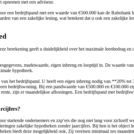
t opnemen met een adviseur.
 Voor een bedrijfspand met een waarde van €500.000 kan de Rabobank 
arden van een zakelijke lening, wat betekent dat u ook een zakelijke 
ed
ze berekening geeft u duidelijkheid over het maximale leenbedrag en de
esgegevens, marktwaarde, eigen inbreng en looptijd in. De waarde van he
aximale hypotheek.
an het bedrijfspand. U heeft een eigen inbreng nodig van **20% tot 
ij een bedrijfswoning. Bij een pandwaarde van €500.000 en €100.000 ei
ente, zijn er maandelijkse aflossingen. Een bedrijfspand met bedrijf
rcijfers?
 voor startende ondernemers en zzp’ers die nog niet lang voor zichzelf
cieringen zakelijke hypotheken zonder jaarcijfers. Bij hen is het objec
heken biedt deze mogelijkheid ook. Zij vereisen minimaal zes maanden 