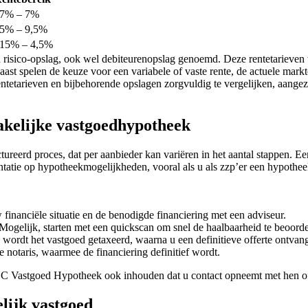
,7% – 7%
,5% – 9,5%
,15% – 4,5%
en risico-opslag, ook wel debiteurenopslag genoemd. Deze rentetarieve
aast spelen de keuze voor een variabele of vaste rente, de actuele m
tetarieven en bijbehorende opslagen zorgvuldig te vergelijken, aangezie
akelijke vastgoedhypotheek
reerd proces, dat per aanbieder kan variëren in het aantal stappen. Een
tatie op hypotheekmogelijkheden, vooral als u als zzp’er een hypothee
inanciële situatie en de benodigde financiering met een adviseur.
ogelijk, starten met een quickscan om snel de haalbaarheid te beoord
wordt het vastgoed getaxeerd, waarna u een definitieve offerte ontvang
de notaris, waarmee de financiering definitief wordt.
IBC Vastgoed Hypotheek ook inhouden dat u contact opneemt met hen of
elijk vastgoed