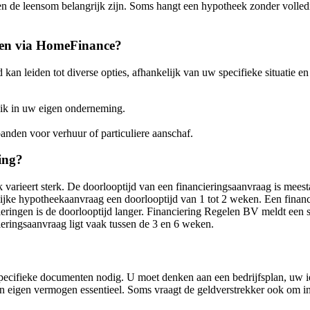
 de leensom belangrijk zijn. Soms hangt een hypotheek zonder volledig
eren via HomeFinance?
an leiden tot diverse opties, afhankelijk van uw specifieke situatie en 
uik in uw eigen onderneming.
panden voor verhuur of particuliere aanschaf.
ing?
k varieert sterk. De doorlooptijd van een financieringsaanvraag is mee
lijke hypotheekaanvraag een doorlooptijd van 1 tot 2 weken. Een finan
ringen is de doorlooptijd langer. Financiering Regelen BV meldt een s
ieringsaanvraag ligt vaak tussen de 3 en 6 weken.
ecifieke documenten nodig. U moet denken aan een bedrijfsplan, uw iden
eigen vermogen essentieel. Soms vraagt de geldverstrekker ook om i