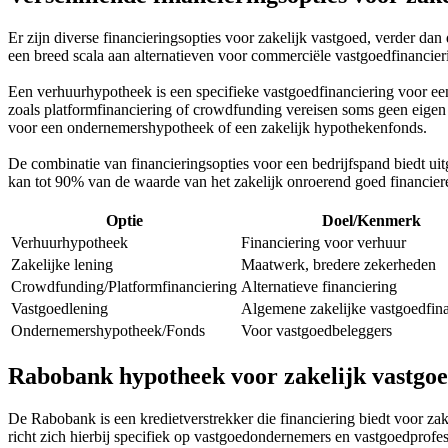
Er zijn diverse financieringsopties voor zakelijk vastgoed, verder da
een breed scala aan alternatieven voor commerciële vastgoedfinancieri
Een verhuurhypotheek is een specifieke vastgoedfinanciering voor een
zoals platformfinanciering of crowdfunding vereisen soms geen eigen
voor een ondernemershypotheek of een zakelijk hypothekenfonds.
De combinatie van financieringsopties voor een bedrijfspand biedt u
kan tot 90% van de waarde van het zakelijk onroerend goed financiere
Optie
Doel/Kenmerk
Verhuurhypotheek
Financiering voor verhuur
Zakelijke lening
Maatwerk, bredere zekerheden
Crowdfunding/Platformfinanciering
Alternatieve financiering
Vastgoedlening
Algemene zakelijke vastgoedfina
Ondernemershypotheek/Fonds
Voor vastgoedbeleggers
Rabobank hypotheek voor zakelijk vastgo
De Rabobank is een kredietverstrekker die financiering biedt voor 
richt zich hierbij specifiek op vastgoedondernemers en vastgoedprofes