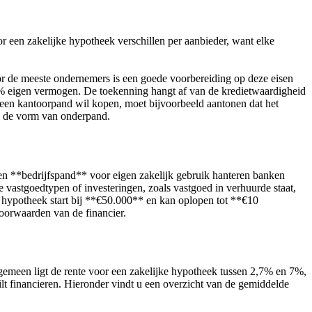
r een zakelijke hypotheek verschillen per aanbieder, want elke
or de meeste ondernemers is een goede voorbereiding op deze eisen
% eigen vermogen. De toekenning hangt af van de kredietwaardigheid
 een kantoorpand wil kopen, moet bijvoorbeeld aantonen dat het
in de vorm van onderpand.
en **bedrijfspand** voor eigen zakelijk gebruik hanteren banken
vastgoedtypen of investeringen, zoals vastgoed in verhuurde staat,
e hypotheek start bij **€50.000** en kan oplopen tot **€10
voorwaarden van de financier.
algemeen ligt de rente voor een zakelijke hypotheek tussen 2,7% en 7%,
wilt financieren. Hieronder vindt u een overzicht van de gemiddelde