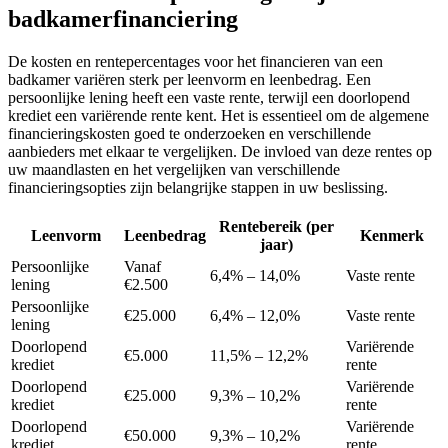
badkamerfinanciering
De kosten en rentepercentages voor het financieren van een
badkamer variëren sterk per leenvorm en leenbedrag. Een
persoonlijke lening heeft een vaste rente, terwijl een doorlopend
krediet een variërende rente kent. Het is essentieel om de algemene
financieringskosten goed te onderzoeken en verschillende
aanbieders met elkaar te vergelijken. De invloed van deze rentes op
uw maandlasten en het vergelijken van verschillende
financieringsopties zijn belangrijke stappen in uw beslissing.
Rentebereik (per
Leenvorm
Leenbedrag
Kenmerk
jaar)
Persoonlijke
Vanaf
6,4% – 14,0%
Vaste rente
lening
€2.500
Persoonlijke
€25.000
6,4% – 12,0%
Vaste rente
lening
Doorlopend
Variërende
€5.000
11,5% – 12,2%
krediet
rente
Doorlopend
Variërende
€25.000
9,3% – 10,2%
krediet
rente
Doorlopend
Variërende
€50.000
9,3% – 10,2%
krediet
rente