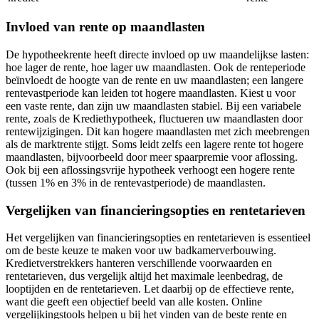
Invloed van rente op maandlasten
De hypotheekrente heeft directe invloed op uw maandelijkse lasten:
hoe lager de rente, hoe lager uw maandlasten. Ook de renteperiode
beïnvloedt de hoogte van de rente en uw maandlasten; een langere
rentevastperiode kan leiden tot hogere maandlasten. Kiest u voor
een vaste rente, dan zijn uw maandlasten stabiel. Bij een variabele
rente, zoals de Krediethypotheek, fluctueren uw maandlasten door
rentewijzigingen. Dit kan hogere maandlasten met zich meebrengen
als de marktrente stijgt. Soms leidt zelfs een lagere rente tot hogere
maandlasten, bijvoorbeeld door meer spaarpremie voor aflossing.
Ook bij een aflossingsvrije hypotheek verhoogt een hogere rente
(tussen 1% en 3% in de rentevastperiode) de maandlasten.
Vergelijken van financieringsopties en rentetarieven
Het vergelijken van financieringsopties en rentetarieven is essentieel
om de beste keuze te maken voor uw badkamerverbouwing.
Kredietverstrekkers hanteren verschillende voorwaarden en
rentetarieven, dus vergelijk altijd het maximale leenbedrag, de
looptijden en de rentetarieven. Let daarbij op de effectieve rente,
want die geeft een objectief beeld van alle kosten. Online
vergelijkingstools helpen u bij het vinden van de beste rente en