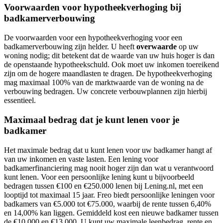
Voorwaarden voor hypotheekverhoging bij
badkamerverbouwing
De voorwaarden voor een hypotheekverhoging voor een
badkamerverbouwing zijn helder. U heeft
overwaarde
op uw
woning nodig; dit betekent dat de waarde van uw huis hoger is dan
de openstaande hypotheekschuld. Ook moet uw inkomen toereikend
zijn om de hogere maandlasten te dragen. De hypotheekverhoging
mag maximaal 100% van de marktwaarde van de woning na de
verbouwing bedragen. Uw concrete verbouwplannen zijn hierbij
essentieel.
Maximaal bedrag dat je kunt lenen voor je
badkamer
Het maximale bedrag dat u kunt lenen voor uw badkamer hangt af
van uw inkomen en vaste lasten. Een lening voor
badkamerfinanciering mag nooit hoger zijn dan wat u verantwoord
kunt lenen. Voor een persoonlijke lening kunt u bijvoorbeeld
bedragen tussen €100 en €250.000 lenen bij Lening.nl, met een
looptijd tot maximaal 15 jaar. Freo biedt persoonlijke leningen voor
badkamers van €5.000 tot €75.000, waarbij de rente tussen 6,40%
en 14,00% kan liggen. Gemiddeld kost een nieuwe badkamer tussen
de €10.000 en €13.000. U kunt uw maximale leenbedrag, rente en