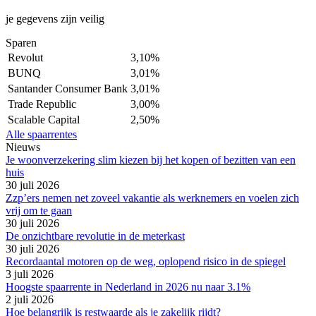
je gegevens zijn veilig
Sparen
Revolut
3,10%
BUNQ
3,01%
Santander Consumer Bank
3,01%
Trade Republic
3,00%
Scalable Capital
2,50%
Alle spaarrentes
Nieuws
Je woonverzekering slim kiezen bij het kopen of bezitten van een
huis
30 juli 2026
Zzp’ers nemen net zoveel vakantie als werknemers en voelen zich
vrij om te gaan
30 juli 2026
De onzichtbare revolutie in de meterkast
30 juli 2026
Recordaantal motoren op de weg, oplopend risico in de spiegel
3 juli 2026
Hoogste spaarrente in Nederland in 2026 nu naar 3.1%
2 juli 2026
Hoe belangrijk is restwaarde als je zakelijk rijdt?