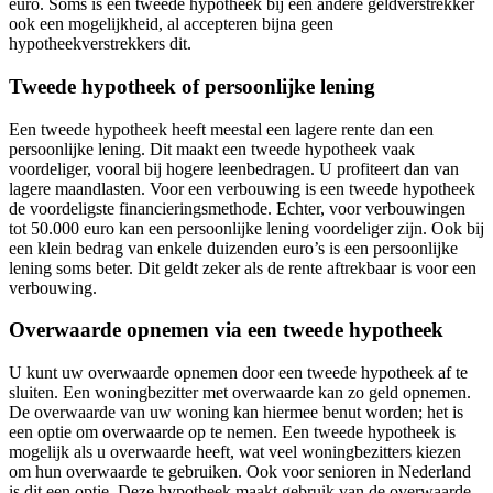
euro. Soms is een tweede hypotheek bij een andere geldverstrekker
ook een mogelijkheid, al accepteren bijna geen
hypotheekverstrekkers dit.
Tweede hypotheek of persoonlijke lening
Een tweede hypotheek heeft meestal een lagere rente dan een
persoonlijke lening. Dit maakt een tweede hypotheek vaak
voordeliger, vooral bij hogere leenbedragen. U profiteert dan van
lagere maandlasten. Voor een verbouwing is een tweede hypotheek
de voordeligste financieringsmethode. Echter, voor verbouwingen
tot 50.000 euro kan een persoonlijke lening voordeliger zijn. Ook bij
een klein bedrag van enkele duizenden euro’s is een persoonlijke
lening soms beter. Dit geldt zeker als de rente aftrekbaar is voor een
verbouwing.
Overwaarde opnemen via een tweede hypotheek
U kunt uw overwaarde opnemen door een tweede hypotheek af te
sluiten. Een woningbezitter met overwaarde kan zo geld opnemen.
De overwaarde van uw woning kan hiermee benut worden; het is
een optie om overwaarde op te nemen. Een tweede hypotheek is
mogelijk als u overwaarde heeft, wat veel woningbezitters kiezen
om hun overwaarde te gebruiken. Ook voor senioren in Nederland
is dit een optie. Deze hypotheek maakt gebruik van de overwaarde