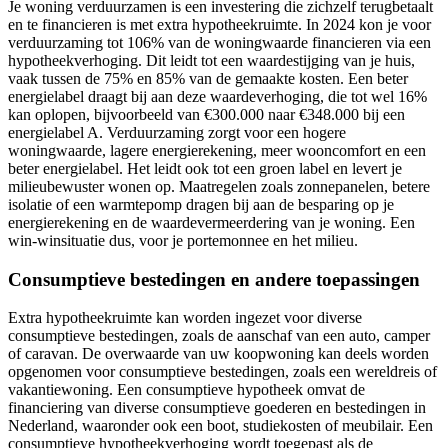
Je woning verduurzamen is een investering die zichzelf terugbetaalt
en te financieren is met extra hypotheekruimte. In 2024 kon je voor
verduurzaming tot 106% van de woningwaarde financieren via een
hypotheekverhoging. Dit leidt tot een waardestijging van je huis,
vaak tussen de 75% en 85% van de gemaakte kosten. Een beter
energielabel draagt bij aan deze waardeverhoging, die tot wel 16%
kan oplopen, bijvoorbeeld van €300.000 naar €348.000 bij een
energielabel A. Verduurzaming zorgt voor een hogere
woningwaarde, lagere energierekening, meer wooncomfort en een
beter energielabel. Het leidt ook tot een groen label en levert je
milieubewuster wonen op. Maatregelen zoals zonnepanelen, betere
isolatie of een warmtepomp dragen bij aan de besparing op je
energierekening en de waardevermeerdering van je woning. Een
win-winsituatie dus, voor je portemonnee en het milieu.
Consumptieve bestedingen en andere toepassingen
Extra hypotheekruimte kan worden ingezet voor diverse
consumptieve bestedingen, zoals de aanschaf van een auto, camper
of caravan. De overwaarde van uw koopwoning kan deels worden
opgenomen voor consumptieve bestedingen, zoals een wereldreis of
vakantiewoning. Een consumptieve hypotheek omvat de
financiering van diverse consumptieve goederen en bestedingen in
Nederland, waaronder ook een boot, studiekosten of meubilair. Een
consumptieve hypotheekverhoging wordt toegepast als de