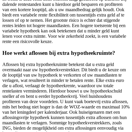
dalende rentestanden kunt u hierdoor geld besparen en profiteren
van een kortere looptijd, als u uw maandbedrag gelijk houdt. Ook
biedt een variabele rente flexibiliteit om tussentijds extra geld af te
lossen of op te nemen. Het grootste risico is echter dat stijgende
rentes leiden tot hogere maandlasten. Een hogere toetsrente bij een
variabele hypotheek kan ook betekenen dat u minder geld kunt
lenen voor extra ruimte. Voor wie zekerheid zoekt, is een variabele
rente een risicovolle keuze.
Hoe werkt aflossen bij extra hypotheekruimte?
Aflossen bij extra hypotheekruimte betekent dat u extra geld
overmaakt naar uw hypotheekverstrekker. Dit biedt u de keuze om
de looptijd van uw hypotheek te verkorten of uw maandlasten te
verlagen, wat resulteert in minder te betalen rente. Elke extra euro
die u aflost, verlaagt de hypotheekrente, waardoor uw totale
rentelasten verminderen. Hierdoor bouwt u uw hypotheekschuld
sneller af en bent u eerder hypotheekvrij. Veel huishoudens
profiteren van deze voordelen. U kunt vaak boetevrij extra aflossen,
mits het bedrag niet hoger is dan de WOZ-waarde en maximaal 10%
van het leningdeel per kalenderjaar. Ook huiseigenaren met een
aflossingsvrije hypotheek kunnen tussentijds extra aflossen om hun
maandlasten te verlagen. Sommige hypotheekverstrekkers, zoals
ING, bieden de mogelijkheid om extra aflossingen eenvoudig via