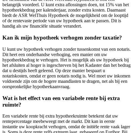
belangrijk voordeel. U kunt extra aflossingen doen, tot 15% van het
hypotheekbedrag per kalenderjaar, zonder extra kosten. Daarnaast
biedt de ASR WelThuis Hypotheek de mogelijkheid om de looptijd
of de rentevaste periode van uw hypotheek aan te passen. Dit is
handig als uw financiële situatie verandert.
Kan ik mijn hypotheek verhogen zonder taxatie?
U kunt uw hypotheek verhogen zonder tussenkomst van een notaris.
Dit heet een onderhandse verhoging, een manier om uw
hypotheekbedrag te verhogen. Het is mogelijk als uw hypotheek bij
het afsluiten al hoger is ingeschreven bij het Kadaster dan het bedrag
dat u destijds heeft geleend. Op deze manier bespaart u
notariskosten, omdat er geen notaris nodig is. Wel moet uw inkomen
voldoende zijn om de hogere maandlasten te dragen, net als bij een
oorspronkelijke hypotheekaanvraag.
Wat is het effect van een variabele rente bij extra
ruimte?
Een variabele rente bij extra hypotheekruimte betekent dat uw
rentepercentage meebeweegt met de markt. Dit kan in eerste
instantie uw koopkracht verhogen, omdat de initiële rente vaak lager
is. Soms is deze rente zelfs extreem laag, gebaseerd op Euribor. Bij