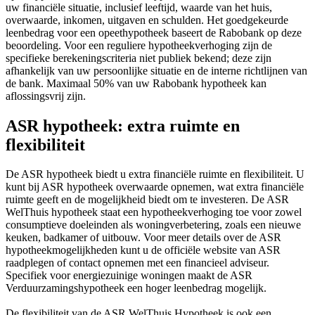
uw financiële situatie, inclusief leeftijd, waarde van het huis,
overwaarde, inkomen, uitgaven en schulden. Het goedgekeurde
leenbedrag voor een opeethypotheek baseert de Rabobank op deze
beoordeling. Voor een reguliere hypotheekverhoging zijn de
specifieke berekeningscriteria niet publiek bekend; deze zijn
afhankelijk van uw persoonlijke situatie en de interne richtlijnen van
de bank. Maximaal 50% van uw Rabobank hypotheek kan
aflossingsvrij zijn.
ASR hypotheek: extra ruimte en
flexibiliteit
De ASR hypotheek biedt u extra financiële ruimte en flexibiliteit. U
kunt bij ASR hypotheek overwaarde opnemen, wat extra financiële
ruimte geeft en de mogelijkheid biedt om te investeren. De ASR
WelThuis hypotheek staat een hypotheekverhoging toe voor zowel
consumptieve doeleinden als woningverbetering, zoals een nieuwe
keuken, badkamer of uitbouw. Voor meer details over de ASR
hypotheekmogelijkheden kunt u de officiële website van ASR
raadplegen of contact opnemen met een financieel adviseur.
Specifiek voor energiezuinige woningen maakt de ASR
Verduurzamingshypotheek een hoger leenbedrag mogelijk.
De flexibiliteit van de ASR WelThuis Hypotheek is ook een