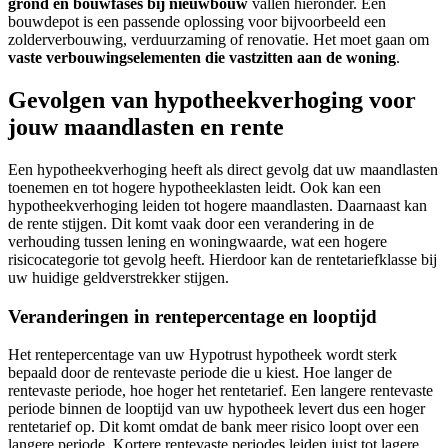
grond en bouwfases bij nieuwbouw
vallen hieronder. Een
bouwdepot is een passende oplossing voor bijvoorbeeld een
zolderverbouwing, verduurzaming of renovatie. Het moet gaan om
vaste verbouwingselementen die vastzitten aan de woning
.
Gevolgen van hypotheekverhoging voor
jouw maandlasten en rente
Een hypotheekverhoging heeft als direct gevolg dat uw maandlasten
toenemen en tot hogere hypotheeklasten leidt. Ook kan een
hypotheekverhoging leiden tot hogere maandlasten. Daarnaast kan
de rente stijgen. Dit komt vaak door een verandering in de
verhouding tussen lening en woningwaarde, wat een hogere
risicocategorie tot gevolg heeft. Hierdoor kan de rentetariefklasse bij
uw huidige geldverstrekker stijgen.
Veranderingen in rentepercentage en looptijd
Het rentepercentage van uw Hypotrust hypotheek wordt sterk
bepaald door de rentevaste periode die u kiest. Hoe langer de
rentevaste periode, hoe hoger het rentetarief. Een langere rentevaste
periode binnen de looptijd van uw hypotheek levert dus een hoger
rentetarief op. Dit komt omdat de bank meer risico loopt over een
langere periode. Kortere rentevaste periodes leiden juist tot lagere