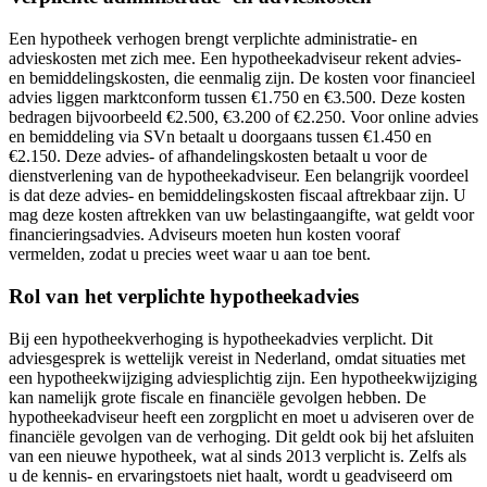
Een hypotheek verhogen brengt verplichte administratie- en
advieskosten met zich mee. Een hypotheekadviseur rekent advies-
en bemiddelingskosten, die eenmalig zijn. De kosten voor financieel
advies liggen marktconform tussen €1.750 en €3.500. Deze kosten
bedragen bijvoorbeeld €2.500, €3.200 of €2.250. Voor online advies
en bemiddeling via SVn betaalt u doorgaans tussen €1.450 en
€2.150. Deze advies- of afhandelingskosten betaalt u voor de
dienstverlening van de hypotheekadviseur. Een belangrijk voordeel
is dat deze advies- en bemiddelingskosten fiscaal aftrekbaar zijn. U
mag deze kosten aftrekken van uw belastingaangifte, wat geldt voor
financieringsadvies. Adviseurs moeten hun kosten vooraf
vermelden, zodat u precies weet waar u aan toe bent.
Rol van het verplichte hypotheekadvies
Bij een hypotheekverhoging is hypotheekadvies verplicht. Dit
adviesgesprek is wettelijk vereist in Nederland, omdat situaties met
een hypotheekwijziging adviesplichtig zijn. Een hypotheekwijziging
kan namelijk grote fiscale en financiële gevolgen hebben. De
hypotheekadviseur heeft een zorgplicht en moet u adviseren over de
financiële gevolgen van de verhoging. Dit geldt ook bij het afsluiten
van een nieuwe hypotheek, wat al sinds 2013 verplicht is. Zelfs als
u de kennis- en ervaringstoets niet haalt, wordt u geadviseerd om