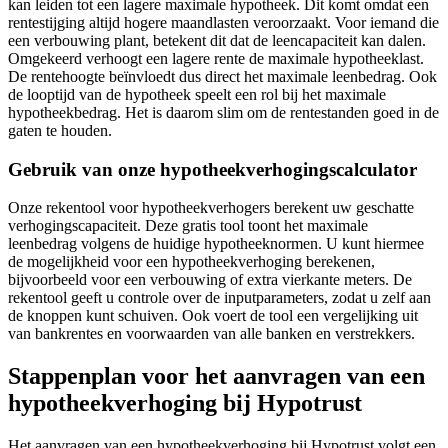
kan leiden tot een lagere maximale hypotheek. Dit komt omdat een
rentestijging altijd hogere maandlasten veroorzaakt. Voor iemand die
een verbouwing plant, betekent dit dat de leencapaciteit kan dalen.
Omgekeerd verhoogt een lagere rente de maximale hypotheeklast.
De rentehoogte beïnvloedt dus direct het maximale leenbedrag. Ook
de looptijd van de hypotheek speelt een rol bij het maximale
hypotheekbedrag. Het is daarom slim om de rentestanden goed in de
gaten te houden.
Gebruik van onze hypotheekverhogingscalculator
Onze rekentool voor hypotheekverhogers berekent uw geschatte
verhogingscapaciteit. Deze gratis tool toont het maximale
leenbedrag volgens de huidige hypotheeknormen. U kunt hiermee
de mogelijkheid voor een hypotheekverhoging berekenen,
bijvoorbeeld voor een verbouwing of extra vierkante meters. De
rekentool geeft u controle over de inputparameters, zodat u zelf aan
de knoppen kunt schuiven. Ook voert de tool een vergelijking uit
van bankrentes en voorwaarden van alle banken en verstrekkers.
Stappenplan voor het aanvragen van een
hypotheekverhoging bij Hypotrust
Het aanvragen van een hypotheekverhoging bij Hypotrust volgt een