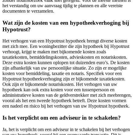
zonder notarisbezoek vaak snel geregeld. Voor de meeste mensen is
het verstandig om uw aanvraag tijdig te plannen en alle vereiste
documenten te verzamelen.
Wat zijn de kosten van een hypotheekverhoging bij
Hypotrust?
Het verhogen van een Hypotrust hypotheek brengt diverse kosten
met zich mee. Een woningbezitter die zijn hypotheek bij Hypotrust
verhoogt, krijgt te maken met bijkomende kosten zoals
taxatiekosten, bemiddelingskosten, advieskosten en notariskosten.
Deze extra kosten kunnen oplopen tot duizenden euro’s. De kosten
zijn afhankelijk van uw persoonlijke situatie. Zo zijn er mogelijke
kosten voor bemiddeling, taxatie en notaris. Specifiek voor een
Hypotrust hypotheekverhoging zijn er bijkomende taxatiekosten.
Ook zijn er bijkomende notariskosten. Het verhogen van uw
hypotheek kan ook extra kosten voor een tussenpersoon en
administratieve kosten van de geldverstrekker met zich meebrengen,
vooral als het een tweede hypotheek betreft. Deze kosten vormen
een nadeel en risico bij het verhogen van uw Hypotrust hypotheek.
Is het verplicht om een adviseur in te schakelen?
Ja, het is verplicht om een adviseur in te schakelen bij het verhogen
van uw hypotheek, vooral bij een overwaarde transactie. Dit is