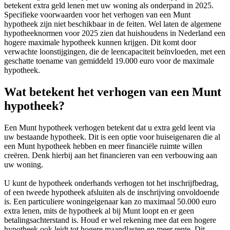
betekent extra geld lenen met uw woning als onderpand in 2025.
Specifieke voorwaarden voor het verhogen van een Munt
hypotheek zijn niet beschikbaar in de feiten. Wel laten de algemene
hypotheeknormen voor 2025 zien dat huishoudens in Nederland een
hogere maximale hypotheek kunnen krijgen. Dit komt door
verwachte loonstijgingen, die de leencapaciteit beïnvloeden, met een
geschatte toename van gemiddeld 19.000 euro voor de maximale
hypotheek.
Wat betekent het verhogen van een Munt
hypotheek?
Een Munt hypotheek verhogen betekent dat u extra geld leent via
uw bestaande hypotheek. Dit is een optie voor huiseigenaren die al
een Munt hypotheek hebben en meer financiële ruimte willen
creëren. Denk hierbij aan het financieren van een verbouwing aan
uw woning.
U kunt de hypotheek onderhands verhogen tot het inschrijfbedrag,
of een tweede hypotheek afsluiten als de inschrijving onvoldoende
is. Een particuliere woningeigenaar kan zo maximaal 50.000 euro
extra lenen, mits de hypotheek al bij Munt loopt en er geen
betalingsachterstand is. Houd er wel rekening mee dat een hogere
hypotheek ook leidt tot hogere maandlasten en meer rente. Dit