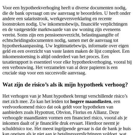
Voor een hypotheekverhoging heeft u diverse documenten nodig,
die de bank opvraagt om uw aanvraag te beoordelen. U heeft onder
andere een salarisstrook, werkgeversverklaring en recente
loonstroken nodig. Uw inkomensbewijs, financiële verplichtingen
en de vastgestelde marktwaarde van uw woning zijn eveneens
vereist. Soms zijn een pensioenoverzicht, belastingaangifte of
echtscheidingsdocumenten nodig, samen met de aanvraag tot
hypotheekaanpassing. Uw legitimatiebewijs, informatie over eigen
geld en een overzicht van vaste lasten maken de lijst compleet. Een
inkomenstoetsing is altijd onderdeel van het proces. Een
taxatierapport is essentieel voor elke hypotheekverhoging, vooral bij
een verbouwing. Het verzamelen van al deze papieren is een
cruciale stap voor een succesvolle aanvraag.
Wat zijn de risico’s als ik mijn hypotheek verhoog?
Het verhogen van je Munt hypotheek brengt verschillende risico’s
met zich mee. Zo kan het leiden tot
hogere maandlasten
, een
veelvoorkomend risico dat ook geldt voor hypotheken van
aanbieders zoals Hypotrust, Obvion, Florius en Allianz. Deze
verhoogde maandlasten vormen een financieel risico, vooral als je
inkomen daalt of je financiële druk ervaart. Hierdoor neemt je
schuldrisico toe. Het meest ingrijpende gevaar is dat de bank je huis
kan opeisen als je niet aan je betalingsverplichtingen voldoet, wat