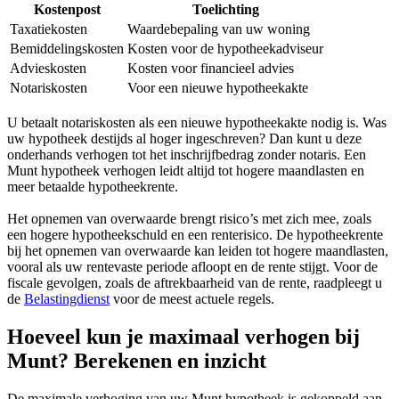
Kostenpost
Toelichting
Taxatiekosten
Waardebepaling van uw woning
Bemiddelingskosten
Kosten voor de hypotheekadviseur
Advieskosten
Kosten voor financieel advies
Notariskosten
Voor een nieuwe hypotheekakte
U betaalt notariskosten als een nieuwe hypotheekakte nodig is. Was
uw hypotheek destijds al hoger ingeschreven? Dan kunt u deze
onderhands verhogen tot het inschrijfbedrag zonder notaris. Een
Munt hypotheek verhogen leidt altijd tot hogere maandlasten en
meer betaalde hypotheekrente.
Het opnemen van overwaarde brengt risico’s met zich mee, zoals
een hogere hypotheekschuld en een renterisico. De hypotheekrente
bij het opnemen van overwaarde kan leiden tot hogere maandlasten,
vooral als uw rentevaste periode afloopt en de rente stijgt. Voor de
fiscale gevolgen, zoals de aftrekbaarheid van de rente, raadpleegt u
de
Belastingdienst
voor de meest actuele regels.
Hoeveel kun je maximaal verhogen bij
Munt? Berekenen en inzicht
De maximale verhoging van uw Munt hypotheek is gekoppeld aan