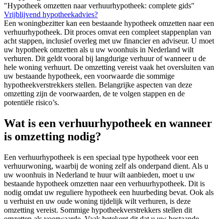
"Hypotheek omzetten naar verhuurhypotheek: complete gids"
Vrijblijvend hypotheekadvies?
Een woningbezitter kan een bestaande hypotheek omzetten naar een
verhuurhypotheek. Dit proces omvat een compleet stappenplan van
acht stappen, inclusief overleg met uw financier en adviseur. U moet
uw hypotheek omzetten als u uw woonhuis in Nederland wilt
verhuren. Dit geldt vooral bij langdurige verhuur of wanneer u de
hele woning verhuurt. De omzetting vereist vaak het oversluiten van
uw bestaande hypotheek, een voorwaarde die sommige
hypotheekverstrekkers stellen. Belangrijke aspecten van deze
omzetting zijn de voorwaarden, de te volgen stappen en de
potentiële risico’s.
Wat is een verhuurhypotheek en wanneer
is omzetting nodig?
Een verhuurhypotheek is een speciaal type hypotheek voor een
verhuurwoning, waarbij de woning zelf als onderpand dient. Als u
uw woonhuis in Nederland te huur wilt aanbieden, moet u uw
bestaande hypotheek omzetten naar een verhuurhypotheek. Dit is
nodig omdat uw reguliere hypotheek een huurbeding bevat. Ook als
u verhuist en uw oude woning tijdelijk wilt verhuren, is deze
omzetting vereist. Sommige hypotheekverstrekkers stellen dit
omzetten als voorwaarde. Vaak betekent dit dat u uw bestaande