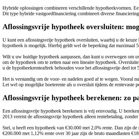
Hybride oplossingen combineren verschillende hypotheekvormen. Een
Dit type hybride vastgoedfinanciering combineert diverse financieri
Aflossingsvrije hypotheek oversluiten: mo
U kunt een aflossingsvrije hypotheek oversluiten, waarbij u de keuze 
hypotheek is mogelijk. Hierbij geldt wel de beperking dat maximaal 
Wilt u uw huidige hypotheek aanpassen, dan kunt u overwegen om uw a
om de hypotheek om te zetten naar een lineaire hypotheek. Oversluiten
u de hypotheekrenteaftrek behouden voor het aflossingsvrije deel t
Het is verstandig om de voor- en nadelen goed af te wegen. Vooral nu 
Let wel op mogelijke boeterente als u oversluit tijdens de rentevaste 
Aflossingsvrije hypotheek berekenen: zo pa
Een aflossingsvrije hypotheek berekenen is vrij eenvoudig. U berek
2013 vereist de aflossingsvrije hypotheek alleen rentebetaling, zonder 
Stel, u heeft een hypotheek van €30.000 met 2,0% rente. Dan zijn d
€200.000 met 1,12% rente over 30 jaar zijn de bruto maandlasten €18