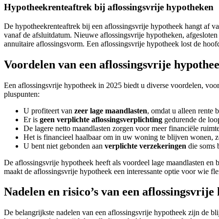
Hypotheekrenteaftrek bij aflossingsvrije hypotheken
De hypotheekrenteaftrek bij een aflossingsvrije hypotheek hangt af v
vanaf de afsluitdatum. Nieuwe aflossingsvrije hypotheken, afgesloten 
annuïtaire aflossingsvorm. Een aflossingsvrije hypotheek lost de hoo
Voordelen van een aflossingsvrije hypothee
Een aflossingsvrije hypotheek in 2025 biedt u diverse voordelen, voor
pluspunten:
U profiteert van
zeer lage maandlasten
, omdat u alleen rente 
Er is
geen verplichte aflossingsverplichting
gedurende de loopt
De lagere netto maandlasten zorgen voor meer financiële ruimt
Het is financieel haalbaar om in uw woning te blijven wonen, z
U bent niet gebonden aan
verplichte verzekeringen
die soms b
De aflossingsvrije hypotheek heeft als voordeel lage maandlasten en 
maakt de aflossingsvrije hypotheek een interessante optie voor wie flexi
Nadelen en risico’s van een aflossingsvrije
De belangrijkste nadelen van een aflossingsvrije hypotheek zijn de bli