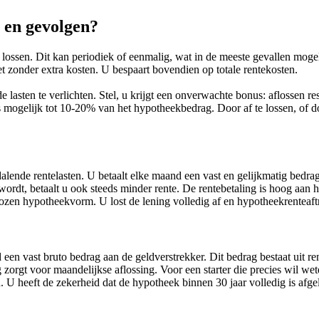
n en gevolgen?
 lossen. Dit kan periodiek of eenmalig, wat in de meeste gevallen mogeli
et zonder extra kosten. U bespaart bovendien op totale rentekosten.
e lasten te verlichten. Stel, u krijgt een onverwachte bonus: aflossen re
rs mogelijk tot 10-20% van het hypotheekbedrag. Door af te lossen, of d
alende rentelasten. U betaalt elke maand een vast en gelijkmatig bedra
wordt, betaalt u ook steeds minder rente. De rentebetaling is hoog aan 
kozen hypotheekvorm. U lost de lening volledig af en hypotheekrenteaftr
 vast bruto bedrag aan de geldverstrekker. Dit bedrag bestaat uit rente
 zorgt voor maandelijkse aflossing. Voor een starter die precies wil wete
. U heeft de zekerheid dat de hypotheek binnen 30 jaar volledig is afgel