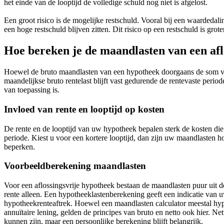
het einde van de looptijd de volledige schuld nog niet is afgelost.
Een groot risico is de mogelijke restschuld. Vooral bij een waarde
een hoge restschuld blijven zitten. Dit risico op een restschuld is gro
Hoe bereken je de maandlasten van een afl
Hoewel de bruto maandlasten van een hypotheek doorgaans de som van 
maandelijkse bruto rentelast blijft vast gedurende de rentevaste peri
van toepassing is.
Invloed van rente en looptijd op kosten
De rente en de looptijd van uw hypotheek bepalen sterk de kosten die 
periode. Kiest u voor een kortere looptijd, dan zijn uw maandlasten ho
beperken.
Voorbeeldberekening maandlasten
Voor een aflossingsvrije hypotheek bestaan de maandlasten puur uit 
rente alleen. Een hypotheeklastenberekening geeft een indicatie van 
hypotheekrenteaftrek. Hoewel een maandlasten calculator meestal hyp
annuïtaire lening, gelden de principes van bruto en netto ook hier. N
kunnen zijn, maar een persoonlijke berekening blijft belangrijk.