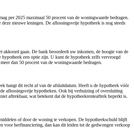
heek mag per 2025 maximaal 50 procent van de woningwaarde bedragen.
r deze nieuwe leningen. De aflossingsvrije hypotheek is nog steeds
 moet akkoord gaan. De bank beoordeelt uw inkomen, de hoogte van de
 hypotheek een optie zijn. U kunt de hypotheek zelfs vervroegd
iet meer dan 50 procent van de woningwaarde bedragen.
k hangt dit recht af van de afsluitdatum. Heeft u de hypotheek vóór
nde aflossingsvrije hypotheken. Ook bij verhuizing of oversluiting
 niet aftrekbaar, wat betekent dat de hypotheekrenteaftrek beperkt is.
en middelen of door de woning te verkopen. De hypotheekschuld blijft
men voor herfinanciering, dan kan dit leiden tot de gedwongen verkoop