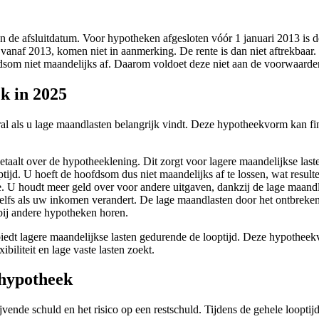
an de afsluitdatum. Voor hypotheken afgesloten vóór 1 januari 2013 is d
vanaf 2013, komen niet in aanmerking. De rente is dan niet aftrekbaar.
fdsom niet maandelijks af. Daarom voldoet deze niet aan de voorwaarden
k in 2025
al als u lage maandlasten belangrijk vindt. Deze hypotheekvorm kan fin
betaalt over de hypotheeklening. Dit zorgt voor lagere maandelijkse la
ijd. U hoeft de hoofdsom dus niet maandelijks af te lossen, wat resulte
e. U houdt meer geld over voor andere uitgaven, dankzij de lage maandl
elfs als uw inkomen verandert. De lage maandlasten door het ontbreken
ij andere hypotheken horen.
biedt lagere maandelijkse lasten gedurende de looptijd. Deze hypotheek
biliteit en lage vaste lasten zoekt.
 hypotheek
jvende schuld en het risico op een restschuld. Tijdens de gehele loopti