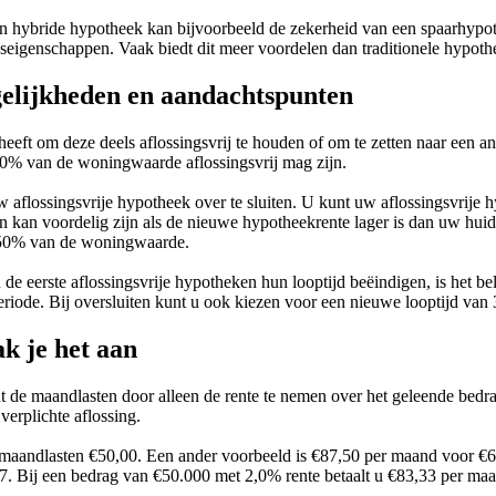
 hybride hypotheek kan bijvoorbeeld de zekerheid van een spaarhypoth
ngseigenschappen. Vaak biedt dit meer voordelen dan traditionele hypot
gelijkheden en aandachtspunten
heeft om deze deels aflossingsvrij te houden of om te zetten naar een 
50% van de woningwaarde aflossingsvrij mag zijn.
flossingsvrije hypotheek over te sluiten. U kunt uw aflossingsvrije h
 kan voordelig zijn als de nieuwe hypotheekrente lager is dan uw huidi
ot 50% van de woningwaarde.
de eerste aflossingsvrije hypotheken hun looptijd beëindigen, is het be
periode. Bij oversluiten kunt u ook kiezen voor een nieuwe looptijd van 3
k je het aan
ent de maandlasten door alleen de rente te nemen over het geleende be
verplichte aflossing.
e maandlasten €50,00. Een ander voorbeeld is €87,50 per maand voor €6
7. Bij een bedrag van €50.000 met 2,0% rente betaalt u €83,33 per ma