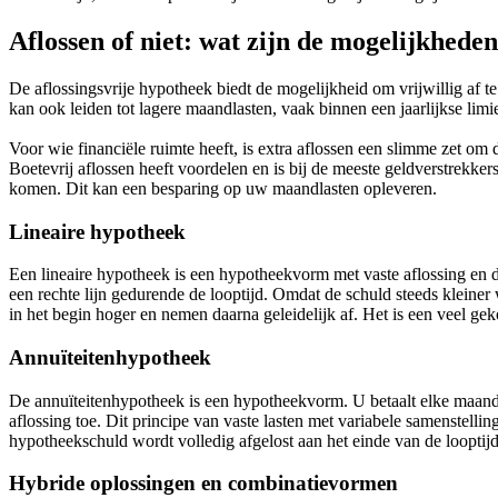
Aflossen of niet: wat zijn de mogelijkhede
De aflossingsvrije hypotheek biedt de mogelijkheid om vrijwillig af te
kan ook leiden tot lagere maandlasten, vaak binnen een jaarlijkse limi
Voor wie financiële ruimte heeft, is extra aflossen een slimme zet om d
Boetevrij aflossen heeft voordelen en is bij de meeste geldverstrekke
komen. Dit kan een besparing op uw maandlasten opleveren.
Lineaire hypotheek
Een lineaire hypotheek is een hypotheekvorm met vaste aflossing en d
een rechte lijn gedurende de looptijd. Omdat de schuld steeds kleiner 
in het begin hoger en nemen daarna geleidelijk af. Het is een veel ge
Annuïteitenhypotheek
De annuïteitenhypotheek is een hypotheekvorm. U betaalt elke maand een
aflossing toe. Dit principe van vaste lasten met variabele samenstelling
hypotheekschuld wordt volledig afgelost aan het einde van de looptijd
Hybride oplossingen en combinatievormen