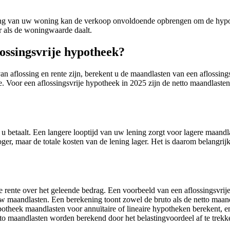
daling van uw woning kan de verkoop onvoldoende opbrengen om de hyp
ter als de woningwaarde daalt.
ossingsvrije hypotheek?
aflossing en rente zijn, berekent u de maandlasten van een aflossings
ode. Voor een aflossingsvrije hypotheek in 2025 zijn de netto maandlaste
u betaalt. Een langere looptijd van uw lening zorgt voor lagere maandl
ger, maar de totale kosten van de lening lager. Het is daarom belangrijk
de rente over het geleende bedrag. Een voorbeeld van een aflossingsvr
uw maandlasten. Een berekening toont zowel de bruto als de netto maand
otheek maandlasten voor annuïtaire of lineaire hypotheken berekent, e
etto maandlasten worden berekend door het belastingvoordeel af te trekk