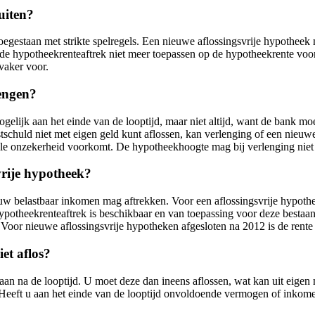
uiten?
s toegestaan met strikte spelregels. Een nieuwe aflossingsvrije hypot
u de hypotheekrenteaftrek niet meer toepassen op de hypotheekrente voo
vaker voor.
lengen?
mogelijk aan het einde van de looptijd, maar niet altijd, want de bank
chuld niet met eigen geld kunt aflossen, kan verlenging of een nieuwe
anciële onzekerheid voorkomt. De hypotheekhoogte mag bij verlenging n
vrije hypotheek?
w belastbaar inkomen mag aftrekken. Voor een aflossingsvrije hypothee
p hypotheekrenteaftrek is beschikbaar en van toepassing voor deze bestaa
t. Voor nieuwe aflossingsvrije hypotheken afgesloten na 2012 is de rente
et aflos?
staan na de looptijd. U moet deze dan ineens aflossen, wat kan uit eig
et. Heeft u aan het einde van de looptijd onvoldoende vermogen of inko