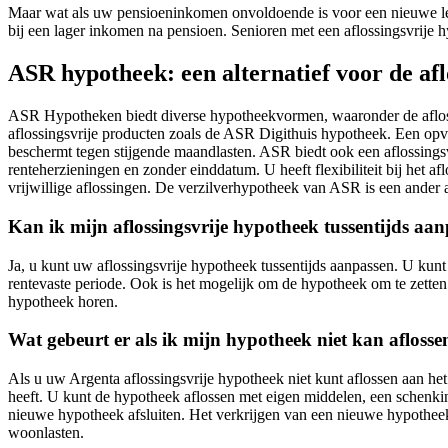
Maar wat als uw pensioeninkomen onvoldoende is voor een nieuwe le
bij een lager inkomen na pensioen. Senioren met een aflossingsvrije h
ASR hypotheek: een alternatief voor de afl
ASR Hypotheken biedt diverse hypotheekvormen, waaronder de aflossin
aflossingsvrije producten zoals de ASR Digithuis hypotheek. Een opva
beschermt tegen stijgende maandlasten. ASR biedt ook een aflossings
renteherzieningen en zonder einddatum. U heeft flexibiliteit bij het a
vrijwillige aflossingen. De verzilverhypotheek van ASR is een ander 
Kan ik mijn aflossingsvrije hypotheek tussentijds aa
Ja, u kunt uw aflossingsvrije hypotheek tussentijds aanpassen. U kun
rentevaste periode. Ook is het mogelijk om de hypotheek om te zetten
hypotheek horen.
Wat gebeurt er als ik mijn hypotheek niet kan aflosse
Als u uw Argenta aflossingsvrije hypotheek niet kunt aflossen aan he
heeft. U kunt de hypotheek aflossen met eigen middelen, een schenkin
nieuwe hypotheek afsluiten. Het verkrijgen van een nieuwe hypotheek 
woonlasten.