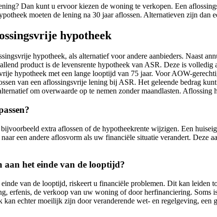
ning? Dan kunt u ervoor kiezen de woning te verkopen. Een aflossin
ypotheek moeten de lening na 30 jaar aflossen. Alternatieven zijn dan 
ossingsvrije hypotheek
gsvrije hypotheek, als alternatief voor andere aanbieders. Naast annu
llend product is de levensrente hypotheek van ASR. Deze is volledig af
vrije hypotheek met een lange looptijd van 75 jaar. Voor AOW-gerechti
flossen van een aflossingsvrije lening bij ASR. Het geleende bedrag kunt
alternatief om overwaarde op te nemen zonder maandlasten. Aflossing hi
npassen?
t bijvoorbeeld extra aflossen of de hypotheekrente wijzigen. Een huisei
 naar een andere aflosvorm als uw financiële situatie verandert. Deze 
n aan het einde van de looptijd?
t einde van de looptijd, riskeert u financiële problemen. Dit kan lei
g, erfenis, de verkoop van uw woning of door herfinanciering. Soms is 
kan echter moeilijk zijn door veranderende wet- en regelgeving, een g