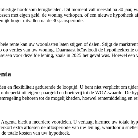
volledige hoofdsom terugbetalen. Dit moment valt meestal na 30 jaar, w
ssen met eigen geld, de woning verkopen, of een nieuwe hypotheek afsl
nlijk hoger uitvallen na de 30-jaarsperiode.
bele rente kan uw woonlasten laten stijgen of dalen. Stijgt de marktre
 risico op verlies van uw woning. Daarnaast beïnvloedt de hypotheekrent
sen voor dezelfde lening, zoals in 2025 het geval was. Hoewel een var
enta
 en flexibiliteit gedurende de looptijd. U bent niet verplicht om tijdens
 onbeperkt uit eigen spaargeld en boetevrij tot de WOZ-waarde. De hyp
eemregeling behoren tot de mogelijkheden, hoewel rentemiddeling en r
ij Argenta biedt u meerdere voordelen. U verlaagt hiermee uw totale hy
 verkort extra aflossen de aflosperiode van uw lening, waardoor u snelle
van de totale kosten van uw hypotheek.