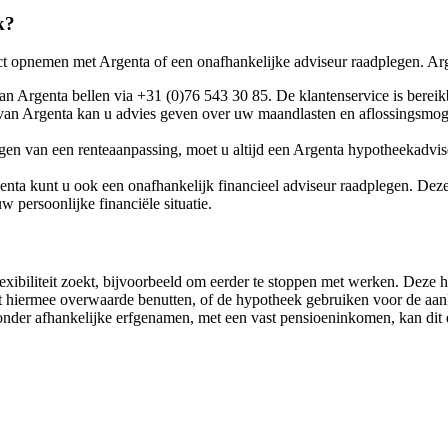
k?
ct opnemen met Argenta of een onafhankelijke adviseur raadplegen. Arg
n Argenta bellen via +31 (0)76 543 30 85. De klantenservice is bereikb
n Argenta kan u advies geven over uw maandlasten en aflossingsmogel
gen van een renteaanpassing, moet u altijd een Argenta hypotheekadvi
nta kunt u ook een onafhankelijk financieel adviseur raadplegen. Dez
persoonlijke financiële situatie.
flexibiliteit zoekt, bijvoorbeeld om eerder te stoppen met werken. Dez
t hiermee overwaarde benutten, of de hypotheek gebruiken voor de aan
zonder afhankelijke erfgenamen, met een vast pensioeninkomen, kan dit 