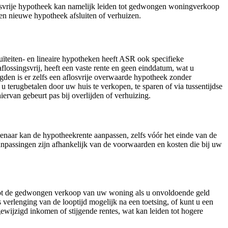
gsvrije hypotheek kan namelijk leiden tot gedwongen woningverkoop
een nieuwe hypotheek afsluiten of verhuizen.
ïteiten- en lineaire hypotheken heeft ASR ook specifieke
lossingsvrij, heeft een vaste rente en geen einddatum, wat u
gden is er zelfs een aflosvrije overwaarde hypotheek zonder
 u terugbetalen door uw huis te verkopen, te sparen of via tussentijdse
ervan gebeurt pas bij overlijden of verhuizing.
genaar kan de hypotheekrente aanpassen, zelfs vóór het einde van de
aanpassingen zijn afhankelijk van de voorwaarden en kosten die bij uw
den tot de gedwongen verkoop van uw woning als u onvoldoende geld
verlenging van de looptijd mogelijk na een toetsing, of kunt u een
ewijzigd inkomen of stijgende rentes, wat kan leiden tot hogere