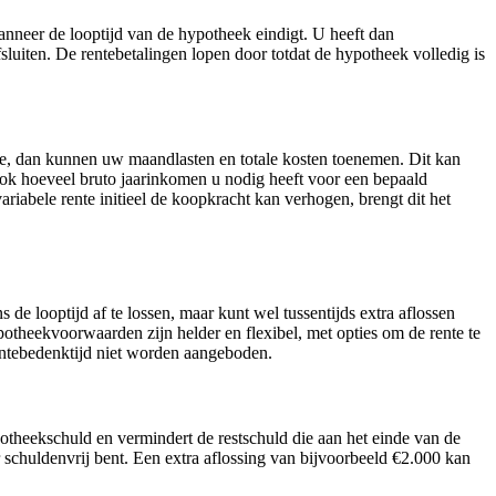
anneer de looptijd van de hypotheek eindigt. U heeft dan
uiten. De rentebetalingen lopen door totdat de hypotheek volledig is
nte, dan kunnen uw maandlasten en totale kosten toenemen. Dit kan
e ook hoeveel bruto jaarinkomen u nodig heeft voor een bepaald
iabele rente initieel de koopkracht kan verhogen, brengt dit het
 de looptijd af te lossen, maar kunt wel tussentijds extra aflossen
otheekvoorwaarden zijn helder en flexibel, met opties om de rente te
entebedenktijd niet worden aangeboden.
potheekschuld en vermindert de restschuld die aan het einde van de
r schuldenvrij bent. Een extra aflossing van bijvoorbeeld €2.000 kan