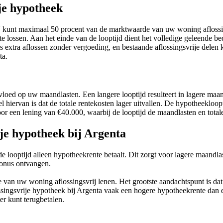
je hypotheek
U kunt maximaal 50 procent van de marktwaarde van uw woning aflossin
f te lossen. Aan het einde van de looptijd dient het volledige geleende
ntijds extra aflossen zonder vergoeding, en bestaande aflossingsvrije d
ta.
vloed op uw maandlasten. Een langere looptijd resulteert in lagere maan
l hiervan is dat de totale rentekosten lager uitvallen. De hypotheekloo
oor een lening van €40.000, waarbij de looptijd de maandlasten en total
ije hypotheek bij Argenta
de looptijd alleen hypotheekrente betaalt. Dit zorgt voor lagere maandla
bonus ontvangen.
an uw woning aflossingsvrij lenen. Het grootste aandachtspunt is dat 
lossingsvrije hypotheek bij Argenta vaak een hogere hypotheekrente dan
er kunt terugbetalen.