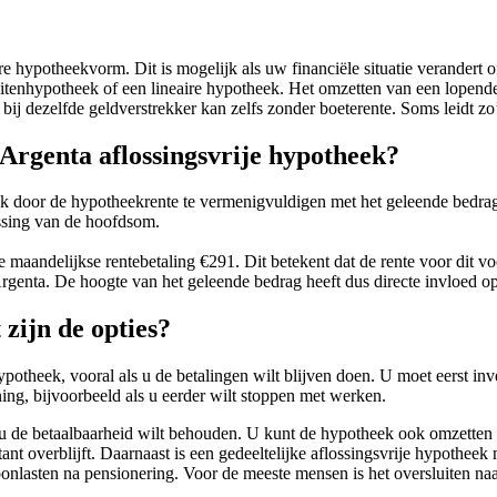
hypotheekvorm. Dit is mogelijk als uw financiële situatie verandert of
eitenhypotheek of een lineaire hypotheek. Het omzetten van een lopend
bij dezelfde geldverstrekker kan zelfs zonder boeterente. Soms leidt zo’
Argenta aflossingsvrije hypotheek?
k door de hypotheekrente te vermenigvuldigen met het geleende bedrag.
ossing van de hoofdsom.
de maandelijkse rentebetaling €291. Dit betekent dat de rente voor dit
rgenta. De hoogte van het geleende bedrag heeft dus directe invloed 
 zijn de opties?
ypotheek, vooral als u de betalingen wilt blijven doen. U moet eerst inv
ing, bijvoorbeeld als u eerder wilt stoppen met werken.
 u de betaalbaarheid wilt behouden. U kunt de hypotheek ook omzetten na
tant overblijft. Daarnaast is een gedeeltelijke aflossingsvrije hypothee
oonlasten na pensionering. Voor de meeste mensen is het oversluiten naa