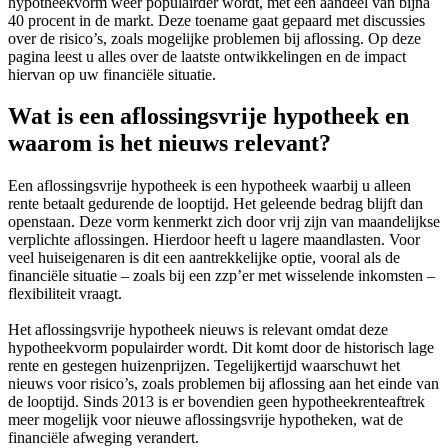
hypotheekvorm weer populairder wordt, met een aandeel van bijna
40 procent in de markt. Deze toename gaat gepaard met discussies
over de risico’s, zoals mogelijke problemen bij aflossing. Op deze
pagina leest u alles over de laatste ontwikkelingen en de impact
hiervan op uw financiële situatie.
Wat is een aflossingsvrije hypotheek en
waarom is het nieuws relevant?
Een aflossingsvrije hypotheek is een hypotheek waarbij u alleen
rente betaalt gedurende de looptijd. Het geleende bedrag blijft dan
openstaan. Deze vorm kenmerkt zich door vrij zijn van maandelijkse
verplichte aflossingen. Hierdoor heeft u lagere maandlasten. Voor
veel huiseigenaren is dit een aantrekkelijke optie, vooral als de
financiële situatie – zoals bij een zzp’er met wisselende inkomsten –
flexibiliteit vraagt.
Het aflossingsvrije hypotheek nieuws is relevant omdat deze
hypotheekvorm populairder wordt. Dit komt door de historisch lage
rente en gestegen huizenprijzen. Tegelijkertijd waarschuwt het
nieuws voor risico’s, zoals problemen bij aflossing aan het einde van
de looptijd. Sinds 2013 is er bovendien geen hypotheekrenteaftrek
meer mogelijk voor nieuwe aflossingsvrije hypotheken, wat de
financiële afweging verandert.