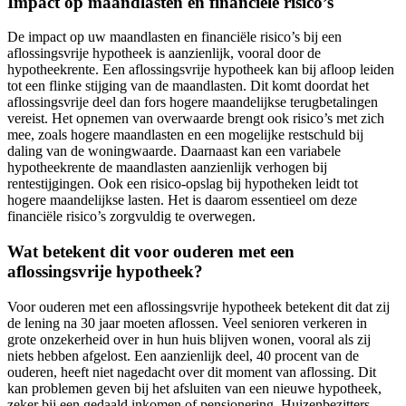
Impact op maandlasten en financiële risico’s
De impact op uw maandlasten en financiële risico’s bij een
aflossingsvrije hypotheek is aanzienlijk, vooral door de
hypotheekrente. Een aflossingsvrije hypotheek kan bij afloop leiden
tot een flinke stijging van de maandlasten. Dit komt doordat het
aflossingsvrije deel dan fors hogere maandelijkse terugbetalingen
vereist. Het opnemen van overwaarde brengt ook risico’s met zich
mee, zoals hogere maandlasten en een mogelijke restschuld bij
daling van de woningwaarde. Daarnaast kan een variabele
hypotheekrente de maandlasten aanzienlijk verhogen bij
rentestijgingen. Ook een risico-opslag bij hypotheken leidt tot
hogere maandelijkse lasten. Het is daarom essentieel om deze
financiële risico’s zorgvuldig te overwegen.
Wat betekent dit voor ouderen met een
aflossingsvrije hypotheek?
Voor ouderen met een aflossingsvrije hypotheek betekent dit dat zij
de lening na 30 jaar moeten aflossen. Veel senioren verkeren in
grote onzekerheid over in hun huis blijven wonen, vooral als zij
niets hebben afgelost. Een aanzienlijk deel, 40 procent van de
ouderen, heeft niet nagedacht over dit moment van aflossing. Dit
kan problemen geven bij het afsluiten van een nieuwe hypotheek,
zeker bij een gedaald inkomen of pensionering. Huizenbezitters