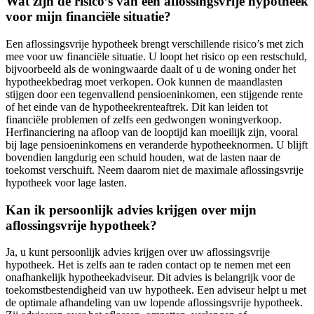
Wat zijn de risico’s van een aflossingsvrije hypotheek
voor mijn financiële situatie?
Een aflossingsvrije hypotheek brengt verschillende risico’s met zich
mee voor uw financiële situatie. U loopt het risico op een restschuld,
bijvoorbeeld als de woningwaarde daalt of u de woning onder het
hypotheekbedrag moet verkopen. Ook kunnen de maandlasten
stijgen door een tegenvallend pensioeninkomen, een stijgende rente
of het einde van de hypotheekrenteaftrek. Dit kan leiden tot
financiële problemen of zelfs een gedwongen woningverkoop.
Herfinanciering na afloop van de looptijd kan moeilijk zijn, vooral
bij lage pensioeninkomens en veranderde hypotheeknormen. U blijft
bovendien langdurig een schuld houden, wat de lasten naar de
toekomst verschuift. Neem daarom niet de maximale aflossingsvrije
hypotheek voor lage lasten.
Kan ik persoonlijk advies krijgen over mijn
aflossingsvrije hypotheek?
Ja, u kunt persoonlijk advies krijgen over uw aflossingsvrije
hypotheek. Het is zelfs aan te raden contact op te nemen met een
onafhankelijk hypotheekadviseur. Dit advies is belangrijk voor de
toekomstbestendigheid van uw hypotheek. Een adviseur helpt u met
de optimale afhandeling van uw lopende aflossingsvrije hypotheek.