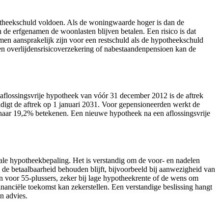
potheekschuld voldoen. Als de woningwaarde hoger is dan de
de erfgenamen de woonlasten blijven betalen. Een risico is dat
n aansprakelijk zijn voor een restschuld als de hypotheekschuld
een overlijdensrisicoverzekering of nabestaandenpensioen kan de
aflossingsvrije hypotheek van vóór 31 december 2012 is de aftrek
ndigt de aftrek op 1 januari 2031. Voor gepensioneerden werkt de
l naar 19,2% betekenen. Een nieuwe hypotheek na een aflossingsvrije
le hypotheekbepaling. Het is verstandig om de voor- en nadelen
s de betaalbaarheid behouden blijft, bijvoorbeeld bij aanwezigheid van
jn voor 55-plussers, zeker bij lage hypotheekrente of de wens om
inanciële toekomst kan zekerstellen. Een verstandige beslissing hangt
n advies.