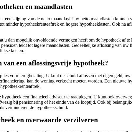
potheken en maandlasten
ak een stijging van de netto maandlast. Uw netto maandlasten kunnen 
tot minder hypotheekrenteaftrek en hogere hypotheeklasten. Ook na aflo
t u dan mogelijk onvoldoende vermogen heeft om de hypotheek af te 
 pensioen leidt tot lagere maandlasten. Gedeeltelijke aflossing van uw 
lijkse kosten.
n van een aflossingsvrije hypotheek?
opties voor terugbetaling. U kunt de schuld aflossen met eigen geld, uw
rfinanciering, kan de woning verkocht moeten worden. Een nieuwe hypot
 hypotheekrenteaftrek.
 hypotheek een financieel adviseur te raadplegen. U kunt ook overwege
fwezig bij pensionering of het einde van de looptijd. Ook bij belangrijk
ijds verminderen de hypotheekschuld.
theek en overwaarde verzilveren