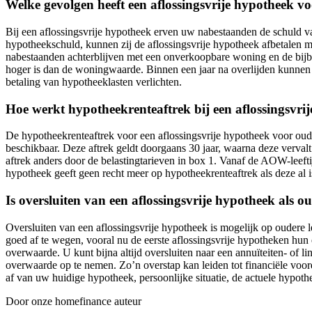
Welke gevolgen heeft een aflossingsvrije hypotheek 
Bij een aflossingsvrije hypotheek erven uw nabestaanden de schuld 
hypotheekschuld, kunnen zij de aflossingsvrije hypotheek afbetalen 
nabestaanden achterblijven met een onverkoopbare woning en de bijb
hoger is dan de woningwaarde. Binnen een jaar na overlijden kunnen e
betaling van hypotheeklasten verlichten.
Hoe werkt hypotheekrenteaftrek bij een aflossingsvr
De hypotheekrenteaftrek voor een aflossingsvrije hypotheek voor oud
beschikbaar. Deze aftrek geldt doorgaans 30 jaar, waarna deze verval
aftrek anders door de belastingtarieven in box 1. Vanaf de AOW-leeft
hypotheek geeft geen recht meer op hypotheekrenteaftrek als deze al i
Is oversluiten van een aflossingsvrije hypotheek als o
Oversluiten van een aflossingsvrije hypotheek is mogelijk op ouder
goed af te wegen, vooral nu de eerste aflossingsvrije hypotheken hun 
overwaarde. U kunt bijna altijd oversluiten naar een annuïteiten- of 
overwaarde op te nemen. Zo’n overstap kan leiden tot financiële voord
af van uw huidige hypotheek, persoonlijke situatie, de actuele hypoth
Door onze homefinance auteur