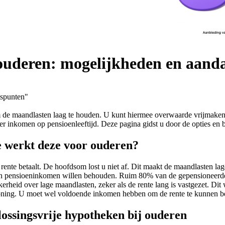
 ouderen: mogelijkheden en aand
tspunten"
m de maandlasten laag te houden. U kunt hiermee overwaarde vrijmake
ger inkomen op pensioenleeftijd. Deze pagina gidst u door de opties en
oe werkt deze voor ouderen?
n rente betaalt. De hoofdsom lost u niet af. Dit maakt de maandlasten lag
ij hun pensioeninkomen willen behouden. Ruim 80% van de gepensionee
ekerheid over lage maandlasten, zeker als de rente lang is vastgezet. D
oning. U moet wel voldoende inkomen hebben om de rente te kunnen be
lossingsvrije hypotheken bij ouderen