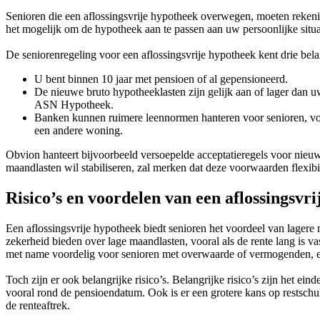
Senioren die een aflossingsvrije hypotheek overwegen, moeten reken
het mogelijk om de hypotheek aan te passen aan uw persoonlijke situa
De seniorenregeling voor een aflossingsvrije hypotheek kent drie bel
U bent binnen 10 jaar met pensioen of al gepensioneerd.
De nieuwe bruto hypotheeklasten zijn gelijk aan of lager dan u
ASN Hypotheek.
Banken kunnen ruimere leennormen hanteren voor senioren, voor
een andere woning.
Obvion hanteert bijvoorbeeld versoepelde acceptatieregels voor nieuw
maandlasten wil stabiliseren, zal merken dat deze voorwaarden flexibil
Risico’s en voordelen van een aflossingsvri
Een aflossingsvrije hypotheek biedt senioren het voordeel van lagere
zekerheid bieden over lage maandlasten, vooral als de rente lang is 
met name voordelig voor senioren met overwaarde of vermogenden, en 
Toch zijn er ook belangrijke risico’s. Belangrijke risico’s zijn het e
vooral rond de pensioendatum. Ook is er een grotere kans op restschu
de renteaftrek.