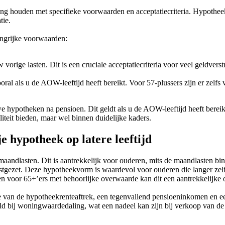
ing houden met specifieke voorwaarden en acceptatiecriteria. Hypothe
tie.
angrijke voorwaarden:
w vorige lasten. Dit is een cruciale acceptatiecriteria voor veel geldv
al als u de AOW-leeftijd heeft bereikt. Voor 57-plussers zijn er zelfs
e hypotheken na pensioen. Dit geldt als u de AOW-leeftijd heeft bereikt
iteit bieden, maar wel binnen duidelijke kaders.
je hypotheek op latere leeftijd
 maandlasten. Dit is aantrekkelijk voor ouderen, mits de maandlasten bi
vastgezet. Deze hypotheekvorm is waardevol voor ouderen die langer ze
voor 65+’ers met behoorlijke overwaarde kan dit een aantrekkelijke opt
inde van de hypotheekrenteaftrek, een tegenvallend pensioeninkomen en e
ld bij woningwaardedaling, wat een nadeel kan zijn bij verkoop van de