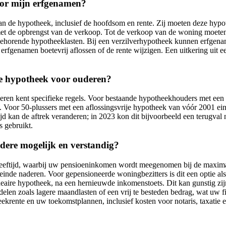
voor mijn erfgenamen?
van de hypotheek, inclusief de hoofdsom en rente. Zij moeten deze hy
met de opbrengst van de verkoop. Tot de verkoop van de woning moeten 
ehorende hypotheeklasten. Bij een verzilverhypotheek kunnen erfgename
rfgenamen boetevrij aflossen of de rente wijzigen. Een uitkering uit 
ije hypotheek voor ouderen?
eren kent specifieke regels. Voor bestaande hypotheekhouders met een 
t. Voor 50-plussers met een aflossingsvrije hypotheek van vóór 2001 ei
ijd kan de aftrek veranderen; in 2023 kon dit bijvoorbeeld een terugva
s gebruikt.
udere mogelijk en verstandig?
e leeftijd, waarbij uw pensioeninkomen wordt meegenomen bij de maxima
einde naderen. Voor gepensioneerde woningbezitters is dit een optie al
lineaire hypotheek, na een hernieuwde inkomenstoets. Dit kan gunstig zi
elen zoals lagere maandlasten of een vrij te besteden bedrag, wat uw f
eekrente en uw toekomstplannen, inclusief kosten voor notaris, taxatie e