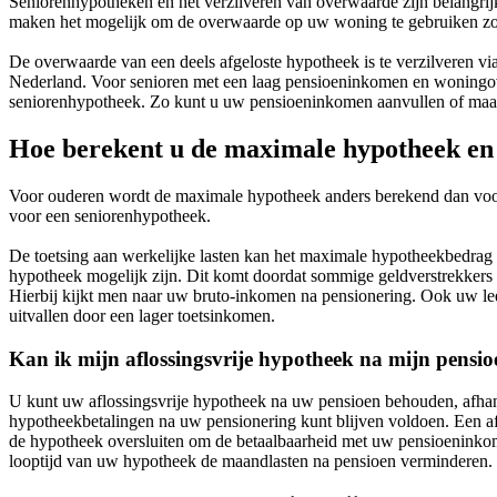
Seniorenhypotheken en het verzilveren van overwaarde zijn belangri
maken het mogelijk om de overwaarde op uw woning te gebruiken zond
De overwaarde van een deels afgeloste hypotheek is te verzilveren via
Nederland. Voor senioren met een laag pensioeninkomen en woningov
seniorenhypotheek. Zo kunt u uw pensioeninkomen aanvullen of maan
Hoe berekent u de maximale hypotheek en
Voor ouderen wordt de maximale hypotheek anders berekend dan voor 
voor een seniorenhypotheek.
De toetsing aan werkelijke lasten kan het maximale hypotheekbedrag v
hypotheek mogelijk zijn. Dit komt doordat sommige geldverstrekker
Hierbij kijkt men naar uw bruto-inkomen na pensionering. Ook uw lee
uitvallen door een lager toetsinkomen.
Kan ik mijn aflossingsvrije hypotheek na mijn pensi
U kunt uw aflossingsvrije hypotheek na uw pensioen behouden, afhank
hypotheekbetalingen na uw pensionering kunt blijven voldoen. Een af
de hypotheek oversluiten om de betaalbaarheid met uw pensioeninkom
looptijd van uw hypotheek de maandlasten na pensioen verminderen.