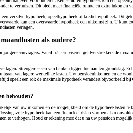
jke alternatieven voor ouderen. Een seniorenhypotheek kan een opeeth
er te verhuizen. Dit biedt meer financiële ruimte en extra inkomen v
 een verzilverhypotheek, opeethypotheek of krediethypotheek. Dit geldt
erwaarde kan een overwaarde hypotheek een uitkomst zijn. U kunt to
dlasten verlagen.
 maandlasten als oudere?
jongere aanvragers. Vanaf 57 jaar baseren geldverstrekkers de maxima
erlagen. Strengere eisen van banken liggen hieraan ten grondslag. Ech
s uitgaan van lagere werkelijke lasten. Uw pensioeninkomen en de won
ftijd speelt een rol; de maximale hypotheek verandert bijvoorbeeld bij
oen behouden?
elijk van uw inkomen en de mogelijkheid om de hypotheeklasten te blij
lossingsvrije hypotheek kan een financieel risico vormen als u onvold
en te verhogen. Houd er rekening mee dat u na uw pensioen mogelijk 