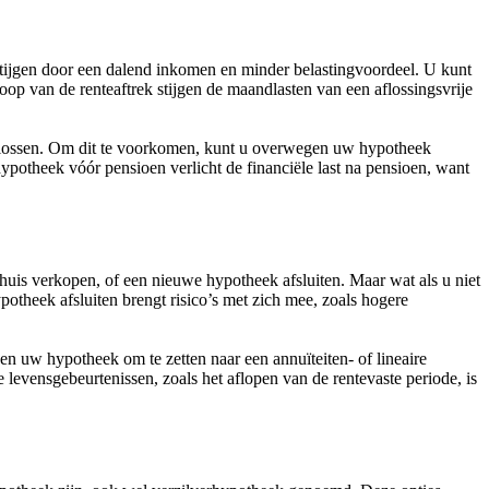
stijgen door een dalend inkomen en minder belastingvoordeel. U kunt
op van de renteaftrek stijgen de maandlasten van een aflossingsvrije
lossen. Om dit te voorkomen, kunt u overwegen uw hypotheek
hypotheek vóór pensioen verlicht de financiële last na pensioen, want
 huis verkopen, of een nieuwe hypotheek afsluiten. Maar wat als u niet
heek afsluiten brengt risico’s met zich mee, zoals hogere
n uw hypotheek om te zetten naar een annuïteiten- of lineaire
e levensgebeurtenissen, zoals het aflopen van de rentevaste periode, is