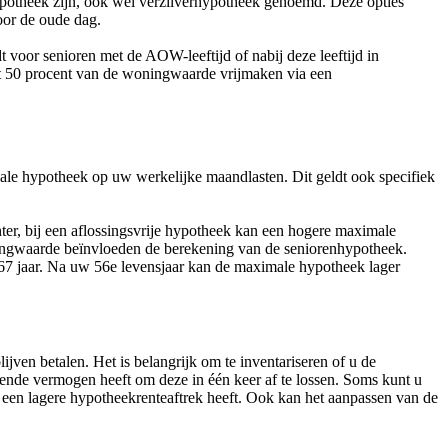
ypotheek zijn, ook wel verzilverhypotheek genoemd. Deze opties
oor de oude dag.
 voor senioren met de AOW-leeftijd of nabij deze leeftijd in
t 50 procent van de woningwaarde vrijmaken via een
le hypotheek op uw werkelijke maandlasten. Dit geldt ook specifiek
ter, bij een aflossingsvrije hypotheek kan een hogere maximale
ingwaarde beïnvloeden de berekening van de seniorenhypotheek.
 67 jaar. Na uw 56e levensjaar kan de maximale hypotheek lager
ven betalen. Het is belangrijk om te inventariseren of u de
oende vermogen heeft om deze in één keer af te lossen. Soms kunt u
een lagere hypotheekrenteaftrek heeft. Ook kan het aanpassen van de