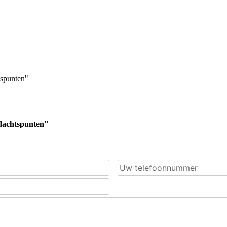
tspunten"
ndachtspunten"