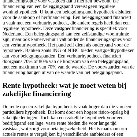
financieringsoptie voor vastgoed dat u niet zelf bewoont. De
financiering van een beleggingspand vereist geen reguliere
woninghypotheek. U kunt een beleggingspand hypotheek afsluiten
voor de aankoop of herfinanciering. Een beleggingspand financiert
u vaak met een verhuurhypotheek, die andere regels heeft dan een
reguliere hypotheek. Deze vastgoedfinanciering is specifiek voor
Nederland. Een beleggingspand kan een zelfstandige woonruimte
zijn, maar ook kamerverhuur valt onder de financieringsopties voor
een verhuurhypotheek. Het pand zelf dient als onderpand voor de
hypotheek. Banken zoals ING of NIBC bieden vastgoedhypotheken
aan voor beleggingspanden. Een verhuurhypotheek financiert
doorgaans 70% of 80% van de koopsom van een beleggingspand,
met een maximum van 70% van de waarde. De voorwaarden van de
financiering hangen af van de waarde van het beleggingspand.
Rente hypotheek: wat je moet weten bij
zakelijke financiering
De rente op een zakelijke hypotheek is vaak hoger dan die van een
particuliere hypotheek. Dit komt door een hogere risico-opslag bij
zakelijke leningen. Toch kan een zakelijke hypotheek voor een
bedrijfspand een lage, vaste rente bieden die voor lange tijd
vaststaat, wat zorgt voor betalingszekerheid. Het is raadzaam om
actuele rentes te vergelijken bij verschillende aanbieders of een