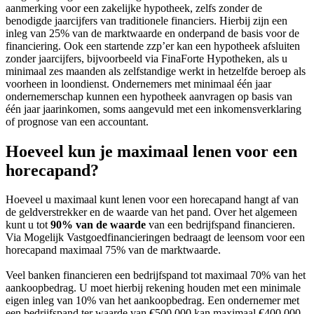
aanmerking voor een zakelijke hypotheek, zelfs zonder de
benodigde jaarcijfers van traditionele financiers. Hierbij zijn een
inleg van 25% van de marktwaarde en onderpand de basis voor de
financiering. Ook een startende zzp’er kan een hypotheek afsluiten
zonder jaarcijfers, bijvoorbeeld via FinaForte Hypotheken, als u
minimaal zes maanden als zelfstandige werkt in hetzelfde beroep als
voorheen in loondienst. Ondernemers met minimaal één jaar
ondernemerschap kunnen een hypotheek aanvragen op basis van
één jaar jaarinkomen, soms aangevuld met een inkomensverklaring
of prognose van een accountant.
Hoeveel kun je maximaal lenen voor een
horecapand?
Hoeveel u maximaal kunt lenen voor een horecapand hangt af van
de geldverstrekker en de waarde van het pand. Over het algemeen
kunt u tot
90% van de waarde
van een bedrijfspand financieren.
Via Mogelijk Vastgoedfinancieringen bedraagt de leensom voor een
horecapand maximaal 75% van de marktwaarde.
Veel banken financieren een bedrijfspand tot maximaal 70% van het
aankoopbedrag. U moet hierbij rekening houden met een minimale
eigen inleg van 10% van het aankoopbedrag. Een ondernemer met
een bedrijfspand ter waarde van €500.000 kan maximaal €400.000