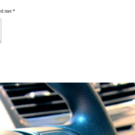
erd met
*