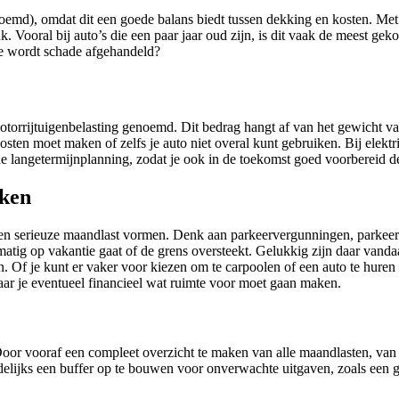
emd), omdat dit een goede balans biedt tussen dekking en kosten. Met
 Vooral bij auto’s die een paar jaar oud zijn, is dit vaak de meest gekoz
oe wordt schade afgehandeld?
orrijtuigenbelasting genoemd. Dit bedrag hangt af van het gewicht van
ten moet maken of zelfs je auto niet overal kunt gebruiken. Bij elektri
de langetermijnplanning, zodat je ook in de toekomst goed voorbereid 
nken
 een serieuze maandlast vormen. Denk aan parkeervergunningen, parkee
matig op vakantie gaat of de grens oversteekt. Gelukkig zijn daar vand
 Of je kunt er vaker voor kiezen om te carpoolen of een auto te huren v
aar je eventueel financieel wat ruimte voor moet gaan maken.
 Door vooraf een compleet overzicht te maken van alle maandlasten, van
lijks een buffer op te bouwen voor onverwachte uitgaven, zoals een grote