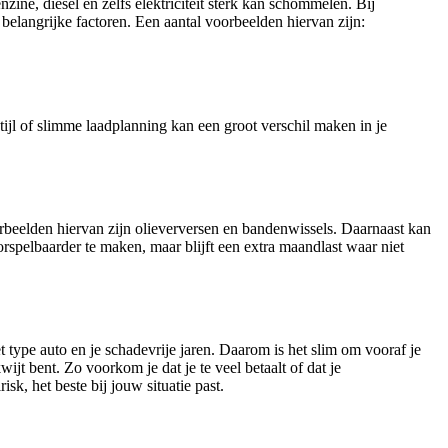
zine, diesel en zelfs elektriciteit sterk kan schommelen. Bij
belangrijke factoren. Een aantal voorbeelden hiervan zijn:
tijl of slimme laadplanning kan een groot verschil maken in je
rbeelden hiervan zijn olieverversen en bandenwissels. Daarnaast kan
spelbaarder te maken, maar blijft een extra maandlast waar niet
t type auto en je schadevrije jaren. Daarom is het slim om vooraf je
ijt bent. Zo voorkom je dat je te veel betaalt of dat je
k, het beste bij jouw situatie past.