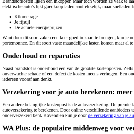
Brandstofkosten lijken een inkopper. Maar toch worden ze vaak te laag 
elektrische auto’s lijkt goedkoop laden aantrekkelijk, maar snelladen
Kilometrage
Je rijstijl
De actuele energieprijzen
Want door dit soort zaken een keer goed in kaart te brengen, kun je ne
portemonnee. En dit soort vaste maandelijkse lasten komen maar al te
Onderhoud en reparaties
Naast brandstof is onderhoud een van de grootste kostenposten. Zelf
onverwachte schade of een defect de kosten ineens verhogen. Een onde
iedereen vooraf aan denkt.
Verzekering voor je auto berekenen: meer 
Een andere belangrijke kostenpost is de autoverzekering. De premie kan
autoverzekering te berekenen. Door online verschillende aanbieders te v
onderverzekerd bent. Bovendien kun je door
de verzekering van je au
WA Plus: de populaire middenweg voor vee