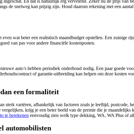
ingeschat. En dat is natuurlijk erg vervelend. Zeker nu de prijs van ben
 langs de snelweg kan prijzig zijn. Houd daarom rekening met een aantal 
t even wat beter een realistisch maandbudget opstellen. Een zuinige rijs
 goed van pas voor andere financiële kostenposten.
s nieuwe auto’s hebben periodiek onderhoud nodig. Een paar goede voo
rhoudscontract of garantie-uitbreiding kan helpen om deze kosten voor
dan een formaliteit
 sterk variëren, afhankelijk van factoren zoals je leeftijd, postcode, he
ergelijken, krijg je een beter beeld van de premie die je maandelijks kw
to te berekenen
eenvoudig zien welk type dekking, WA, WA Plus of allris
l automobilisten