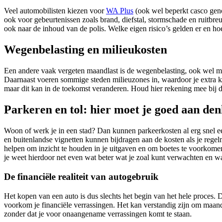
Veel automobilisten kiezen voor
WA Plus
(ook wel beperkt casco geno
ook voor gebeurtenissen zoals brand, diefstal, stormschade en ruitbreuk.
ook naar de inhoud van de polis. Welke eigen risico’s gelden er en h
Wegenbelasting en milieukosten
Een andere vaak vergeten maandlast is de wegenbelasting, ook wel mot
Daarnaast voeren sommige steden milieuzones in, waardoor je extra kos
maar dit kan in de toekomst veranderen. Houd hier rekening mee bij 
Parkeren en tol: hier moet je goed aan de
Woon of werk je in een stad? Dan kunnen parkeerkosten al erg snel
en buitenlandse vignetten kunnen bijdragen aan de kosten als je regel
helpen om inzicht te houden in je uitgaven en om boetes te voorkomen.
je weet hierdoor net even wat beter wat je zoal kunt verwachten en w
De financiële realiteit van autogebruik
Het kopen van een auto is dus slechts het begin van het hele proces.
voorkom je financiële verrassingen. Het kan verstandig zijn om maande
zonder dat je voor onaangename verrassingen komt te staan.