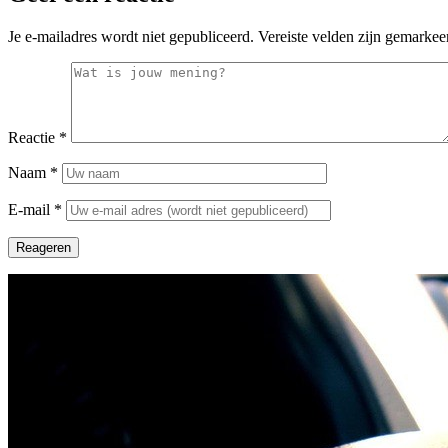
Je e-mailadres wordt niet gepubliceerd.
Vereiste velden zijn gemarke
Reactie
*
Naam
*
E-mail
*
Reageren