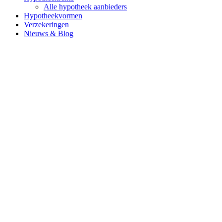
Alle hypotheek aanbieders
Hypotheekvormen
Verzekeringen
Nieuws & Blog