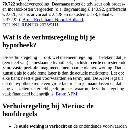
70.722
schadevergoeding. Daarnaast moet de adviseur ook proces-
en incassokosten vergoeden (o.a. dagvaarding € 140,92, griffierecht
€ 2.626, salaris advocaat € 2.428 en nakosten € 178; totaal €
5.372,92).
Bron: Rechtbank Noord-Holland,
ECLI:NL:RBNHO:2025:9111
.
Wat is de verhuisregeling bij je
hypotheek?
De verhuisregeling — ook wel meeneemregeling — betekent dat je
(een deel van) je bestaande hypotheek, inclusief
rente
en resterende
rentevaste periode
, mag meenemen naar je nieuwe woning. Dat is
gunstig als je oude rente lager is dan de actuele marktrente. Let op:
elke bank heeft eigen voorwaarden en termijnen. De AFM legt uit
dat de hypotheekrente een grote factor is in je maandlasten en dat
lang vastzetten zekerheid geeft, precies waarom de verhuisregeling
vaak financieel belangrijk is.
Bron: AFM
.
Verhuisregeling bij Merius: de
hoofdregels
Je
oude woning is verkocht
en de ontbindende voorwaarden