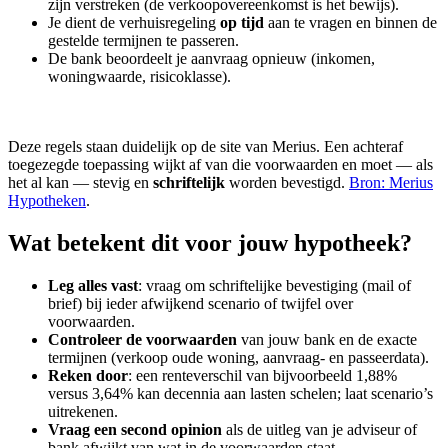
zijn verstreken (de verkoopovereenkomst is het bewijs).
Je dient de verhuisregeling
op tijd
aan te vragen en binnen de
gestelde termijnen te passeren.
De bank beoordeelt je aanvraag opnieuw (inkomen,
woningwaarde, risicoklasse).
Deze regels staan duidelijk op de site van Merius. Een achteraf
toegezegde toepassing wijkt af van die voorwaarden en moet — als
het al kan — stevig en
schriftelijk
worden bevestigd.
Bron: Merius
Hypotheken
.
Wat betekent dit voor jouw hypotheek?
Leg alles vast
: vraag om schriftelijke bevestiging (mail of
brief) bij ieder afwijkend scenario of twijfel over
voorwaarden.
Controleer de voorwaarden
van jouw bank en de exacte
termijnen (verkoop oude woning, aanvraag- en passeerdata).
Reken door
: een renteverschil van bijvoorbeeld 1,88%
versus 3,64% kan decennia aan lasten schelen; laat scenario’s
uitrekenen.
Vraag een second opinion
als de uitleg van je adviseur of
bank afwijkt van wat in de voorwaarden staat.