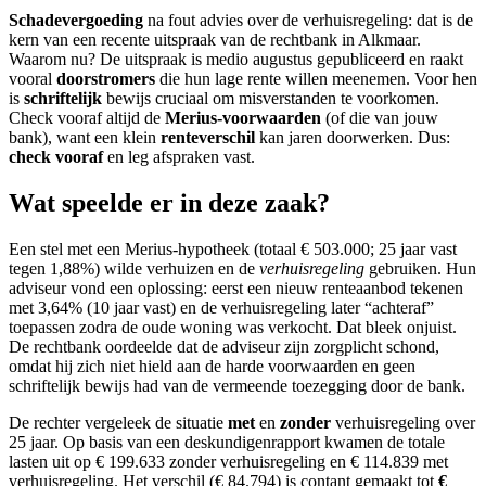
Schadevergoeding
na fout advies over de verhuisregeling: dat is de
kern van een recente uitspraak van de rechtbank in Alkmaar.
Waarom nu? De uitspraak is medio augustus gepubliceerd en raakt
vooral
doorstromers
die hun lage rente willen meenemen. Voor hen
is
schriftelijk
bewijs cruciaal om misverstanden te voorkomen.
Check vooraf altijd de
Merius-voorwaarden
(of die van jouw
bank), want een klein
renteverschil
kan jaren doorwerken. Dus:
check vooraf
en leg afspraken vast.
Wat speelde er in deze zaak?
Een stel met een Merius-hypotheek (totaal € 503.000; 25 jaar vast
tegen 1,88%) wilde verhuizen en de
verhuisregeling
gebruiken. Hun
adviseur vond een oplossing: eerst een nieuw renteaanbod tekenen
met 3,64% (10 jaar vast) en de verhuisregeling later “achteraf”
toepassen zodra de oude woning was verkocht. Dat bleek onjuist.
De rechtbank oordeelde dat de adviseur zijn zorgplicht schond,
omdat hij zich niet hield aan de harde voorwaarden en geen
schriftelijk bewijs had van de vermeende toezegging door de bank.
De rechter vergeleek de situatie
met
en
zonder
verhuisregeling over
25 jaar. Op basis van een deskundigenrapport kwamen de totale
lasten uit op € 199.633 zonder verhuisregeling en € 114.839 met
verhuisregeling. Het verschil (€ 84.794) is contant gemaakt tot
€