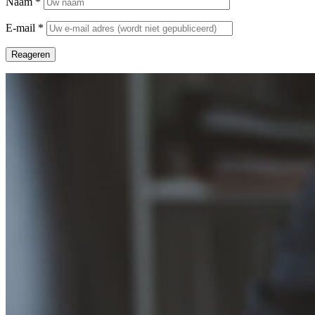
Naam
*
E-mail
*
Reageren