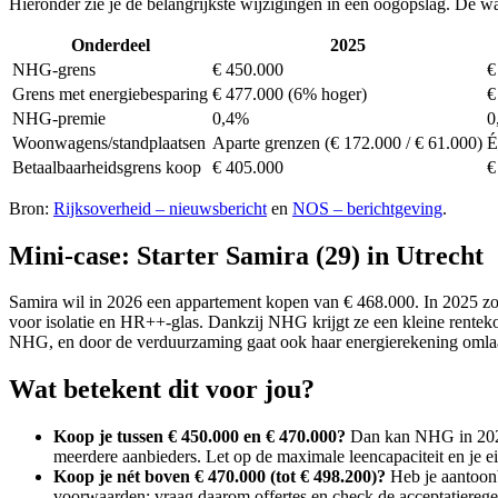
Hieronder zie je de belangrijkste wijzigingen in één oogopslag. De w
Onderdeel
2025
NHG-grens
€ 450.000
€
Grens met energiebesparing
€ 477.000 (6% hoger)
€
NHG-premie
0,4%
0
Woonwagens/standplaatsen
Aparte grenzen (€ 172.000 / € 61.000)
É
Betaalbaarheidsgrens koop
€ 405.000
€
Bron:
Rijksoverheid – nieuwsbericht
en
NOS – berichtgeving
.
Mini-case: Starter Samira (29) in Utrecht
Samira wil in 2026 een appartement kopen van € 468.000. In 2025 zou
voor isolatie en HR++-glas. Dankzij NHG krijgt ze een kleine rentekor
NHG, en door de verduurzaming gaat ook haar energierekening omlaag. 
Wat betekent dit voor jou?
Koop je tussen € 450.000 en € 470.000?
Dan kan NHG in 2026 w
meerdere aanbieders. Let op de maximale leencapaciteit en je ei
Koop je nét boven € 470.000 (tot € 498.200)?
Heb je aantoonb
voorwaarden; vraag daarom offertes en check de acceptatierege