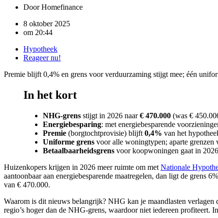
Door
Homefinance
8 oktober 2025
om
20:44
Hypotheek
Reageer nu!
Premie blijft 0,4% en grens voor verduurzaming stijgt mee; één uni
In het kort
NHG-grens
stijgt in 2026 naar
€ 470.000
(was € 450.000
Energiebesparing
: met energiebesparende voorzieninge
Premie
(borgtochtprovisie) blijft
0,4%
van het hypothee
Uniforme grens
voor alle woningtypen; aparte grenzen 
Betaalbaarheidsgrens
voor koopwoningen gaat in 202
Huizenkopers krijgen in 2026 meer ruimte om met
Nationale Hypoth
aantoonbaar aan energiebesparende maatregelen, dan ligt de grens 6
van € 470.000.
Waarom is dit nieuws belangrijk? NHG kan je maandlasten verlagen door
regio’s hoger dan de NHG-grens, waardoor niet iedereen profiteert. In d