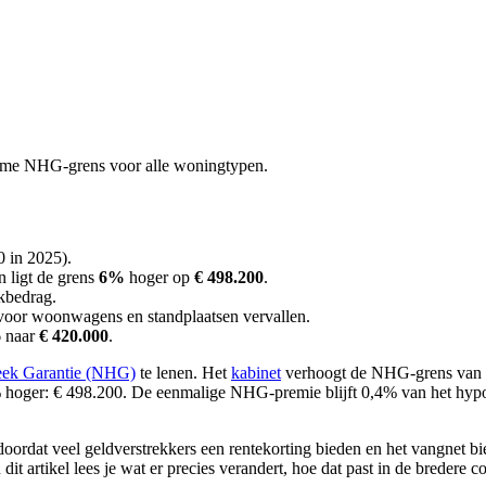
forme NHG-grens voor alle woningtypen.
 in 2025).
n ligt de grens
6%
hoger op
€ 498.200
.
kbedrag.
voor woonwagens en standplaatsen vervallen.
6 naar
€ 420.000
.
eek Garantie (NHG)
te lenen. Het
kabinet
verhoogt de NHG-grens van € 
% hoger: € 498.200. De eenmalige NHG-premie blijft 0,4% van het hypo
dat veel geldverstrekkers een rentekorting bieden en het vangnet biedt 
it artikel lees je wat er precies verandert, hoe dat past in de bredere 