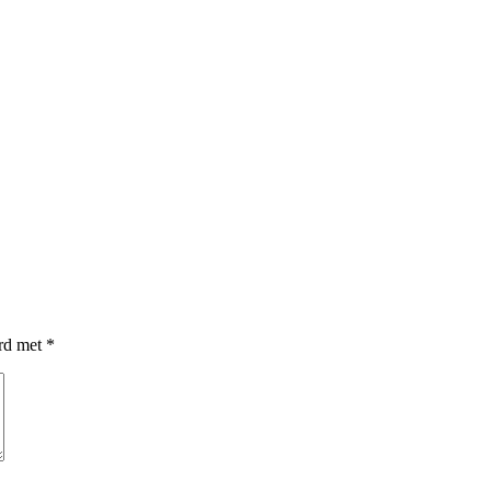
erd met
*