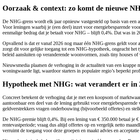
Oorzaak & context: zo komt de nieuwe NH
De NHG-grens wordt elk jaar opnieuw vastgesteld op basis van een a
Voor leningen waarbij je (een deel) inzet voor energiebesparende voo
eenmalige bedrag dat je betaalt voor NHG – blijft 0,4%. Dat was in 2
Opvallend is dat er vanaf 2026 nog maar één NHG-grens geldt voor a
zorgt dit voor gelijke toegang tot een NHG-hypotheek, ongeacht het
beleid aansluiten op veranderende woonvormen, zoals tiny houses of
Nieuwsmedia plaatsen de verhoging in de actualiteit van een krappe 
woningwaarde ligt, waardoor starters in populaire regio’s beperkt pro
Hypotheek met NHG: wat verandert er in
Concreet betekent de verhoging dat je met een koopsom of marktwaa
aantoonbaar een deel van de lening gebruikt voor energiebesparende
geldverstrekkers vragen onderbouwing (bijvoorbeeld offertes) en stel
De NHG-premie blijft 0,4%. Bij een lening van € 350.000 betaal je € 
rentevastperiode; vraag dus altijd offertes op en vergelijk netto ma
verruimt de toegang voor deze groepen en maakt advies en acceptatie