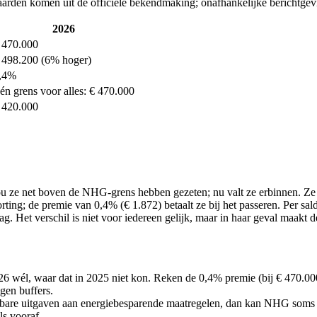
aarden komen uit de officiële bekendmaking; onafhankelijke berichtgevi
2026
 470.000
 498.200 (6% hoger)
,4%
én grens voor alles: € 470.000
 420.000
 ze net boven de NHG-grens hebben gezeten; nu valt ze erbinnen. Ze ki
ting; de premie van 0,4% (€ 1.872) betaalt ze bij het passeren. Per sa
Het verschil is niet voor iedereen gelijk, maar in haar geval maakt de
él, waar dat in 2025 niet kon. Reken de 0,4% premie (bij € 470.000 i
gen buffers.
are uitgaven aan energiebesparende maatregelen, dan kan NHG soms toch
ls vooraf.