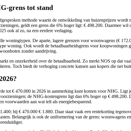
G-grens tot stand
fgesproken methode waarin de ontwikkeling van huizenprijzen wordt m
rzieningen, geldt een grens die 6% hoger ligt: € 498.200. Daarmee wil
025 ook al zo, na een eerdere verlaging.
lle woningtypen. De aparte, lagere grenzen voor woonwagens (€ 172.0
 type woning. Ook wordt de betaalbaarheidsgrens voor koopwoningen g
 woonboten zonder aandrijving.
markt en onzekerheid over de betaalbaarheid. Zo merkt NOS op dat vaa
fiteren. Toch biedt de verhoging concrete kansen aan kopers die net bui
 2026?
rde tot € 470.000 in 2026 in aanmerking kunt komen voor NHG. Ligt j
 voorzieningen; de NHG-kostengrens ligt dan 6% hoger op € 498.200. 
len voorwaarden aan wat telt als energiebesparend.
1.400; bij € 470.000 € 1.880. Daar staat vaak een rentekorting tegenove
andlasten. Belangrijk is ook de uniformering van de grens: woonwagens e
 eenduidiger.