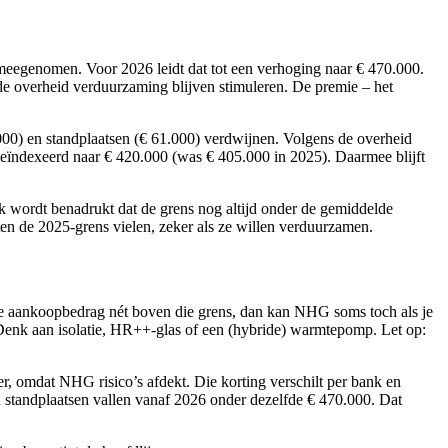
eegenomen. Voor 2026 leidt dat tot een verhoging naar € 470.000.
 de overheid verduurzaming blijven stimuleren. De premie – het
00) en standplaatsen (€ 61.000) verdwijnen. Volgens de overheid
eïndexeerd naar € 420.000 (was € 405.000 in 2025). Daarmee blijft
k wordt benadrukt dat de grens nog altijd onder de gemiddelde
ten de 2025-grens vielen, zeker als ze willen verduurzamen.
e aankoopbedrag nét boven die grens, dan kan NHG soms toch als je
Denk aan isolatie, HR++-glas of een (hybride) warmtepomp. Let op:
r, omdat NHG risico’s afdekt. Die korting verschilt per bank en
n standplaatsen vallen vanaf 2026 onder dezelfde € 470.000. Dat