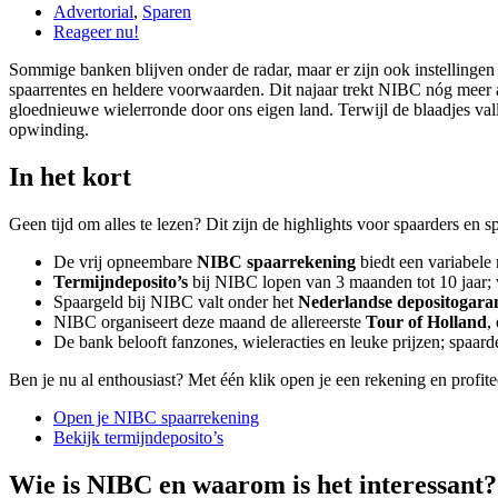
Advertorial
,
Sparen
Reageer nu!
Sommige banken blijven onder de radar, maar er zijn ook instellingen 
spaarrentes en heldere voorwaarden. Dit najaar trekt NIBC nóg meer a
gloednieuwe wielerronde door ons eigen land. Terwijl de blaadjes val
opwinding.
In het kort
Geen tijd om alles te lezen? Dit zijn de highlights voor spaarders en s
De vrij opneembare
NIBC spaarrekening
biedt een variabele
Termijndeposito’s
bij NIBC lopen van 3 maanden tot 10 jaar; 
Spaargeld bij NIBC valt onder het
Nederlandse depositogarant
NIBC organiseert deze maand de allereerste
Tour of Holland
,
De bank belooft fanzones, wieleracties en leuke prijzen; spaard
Ben je nu al enthousiast? Met één klik open je een rekening en profite
Open je NIBC spaarrekening
Bekijk termijndeposito’s
Wie is NIBC en waarom is het interessant?