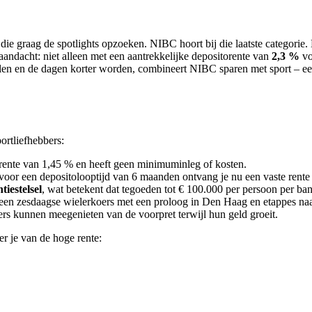
die graag de spotlights opzoeken. NIBC hoort bij die laatste categorie
andacht: niet alleen met een aantrekkelijke depositorente van
2,3 %
vo
len en de dagen korter worden, combineert NIBC sparen met sport – een
portliefhebbers:
 rente van 1,45 % en heeft geen minimuminleg of kosten.
voor een depositolooptijd van 6 maanden ontvang je nu een vaste rent
iestelsel
, wat betekent dat tegoeden tot € 100.000 per persoon per ba
 een zesdaagse wielerkoers met een proloog in Den Haag en etappes n
ers kunnen meegenieten van de voorpret terwijl hun geld groeit.
er je van de hoge rente: