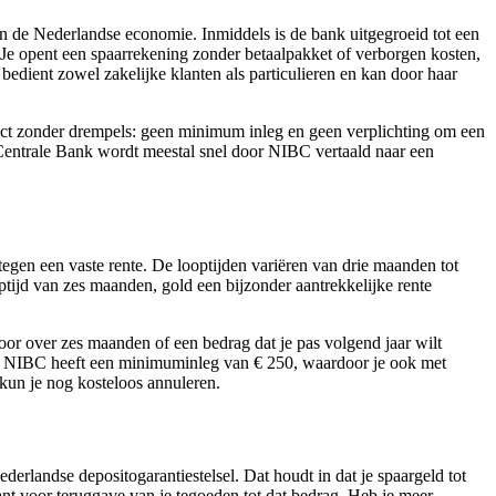
de Nederlandse economie. Inmiddels is de bank uitgegroeid tot een
 Je opent een spaarrekening zonder betaalpakket of verborgen kosten,
 bedient zowel zakelijke klanten als particulieren en kan door haar
duct zonder drempels: geen minimum inleg en geen verplichting om een
 Centrale Bank wordt meestal snel door NIBC vertaald naar een
tegen een vaste rente. De looptijden variëren van drie maanden tot
ptijd van zes maanden, gold een bijzonder aantrekkelijke rente
oor over zes maanden of een bedrag dat je pas volgend jaar wilt
ssen. NIBC heeft een minimuminleg van € 250, waardoor je ook met
 kun je nog kosteloos annuleren.
rlandse depositogarantiestelsel. Dat houdt in dat je spaargeld tot
t voor teruggave van je tegoeden tot dat bedrag. Heb je meer