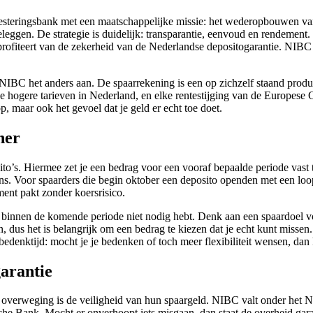
teringsbank met een maatschappelijke missie: het wederopbouwen van 
ggen. De strategie is duidelijk: transparantie, eenvoud en rendement.
e profiteert van de zekerheid van de Nederlandse depositogarantie. NIBC
 NIBC het anders aan. De spaarrekening is een op zichzelf staand pro
de hogere tarieven in Nederland, en elke rentestijging van de Europese
op, maar ook het gevoel dat je geld er echt toe doet.
ner
to’s. Hiermee zet je een bedrag voor een vooraf bepaalde periode vast 
gaans. Voor spaarders die begin oktober een deposito openden met een loo
ement pakt zonder koersrisico.
d binnen de komende periode niet nodig hebt. Denk aan een spaardoel v
men, dus het is belangrijk om een bedrag te kiezen dat je echt kunt mi
 bedenktijd: mocht je je bedenken of toch meer flexibiliteit wensen, dan
arantie
overweging is de veiligheid van hun spaargeld. NIBC valt onder het Nede
e Bank. Mocht er onverhoopt iets misgaan, dan staat de overheid garan