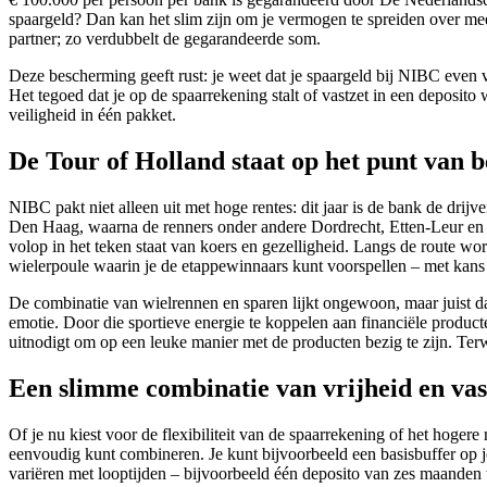
spaargeld? Dan kan het slim zijn om je vermogen te spreiden over m
partner; zo verdubbelt de gegarandeerde som.
Deze bescherming geeft rust: je weet dat je spaargeld bij NIBC even ve
Het tegoed dat je op de spaarrekening stalt of vastzet in een deposi
veiligheid in één pakket.
De Tour of Holland staat op het punt van 
NIBC pakt niet alleen uit met hoge rentes: dit jaar is de bank de drij
Den Haag, waarna de renners onder andere Dordrecht, Etten‑Leur en d
volop in het teken staat van koers en gezelligheid. Langs de route wor
wielerpoule waarin je de etappewinnaars kunt voorspellen – met kans
De combinatie van wielrennen en sparen lijkt ongewoon, maar juist d
emotie. Door die sportieve energie te koppelen aan financiële producte
uitnodigt om op een leuke manier met de producten bezig te zijn. Terwi
Een slimme combinatie van vrijheid en vas
Of je nu kiest voor de flexibiliteit van de spaarrekening of het hoge
eenvoudig kunt combineren. Je kunt bijvoorbeeld een basisbuffer op j
variëren met looptijden – bijvoorbeeld één deposito van zes maanden 