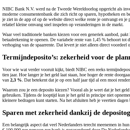
NIBC Bank N.V. werd na de Tweede Wereldoorlog opgericht als inves
moderne consumentenbank die zich richt op sparen, hypotheken en bele
je ziet in de app of op de website direct welke rente je ontvangt en j
relatief kleine omvang snel inspelen op veranderingen in de markt.
Waar veel traditionele banken kiezen voor een generiek aanbod, pakt
betaalrekening te openen. De variabele rente van 1,45 % behoort tot 
verhoging van de spaarrente. Dat levert je niet alleen direct voordeel 
Termijndeposito’s: zekerheid voor de plan
Voor wie wat verder vooruit kijkt, biedt NIBC een reeks termijndeposi
tien jaar. Hoe langer je het geld laat staan, hoe hoger de rente door
van
2,3 %
. Dat betekent dat je op een half jaar tijd al een mooi rend
Waarom zou je een deposito kiezen? Vooral als je weet dat je het gel
gebruiken. Tijdens de looptijd kun je het geld in principe niet opne
kleinere bedragen kunt starten. Na het afsluiten heb je veertien dagen
Sparen met zekerheid dankzij de depositog
Een belangrijk aspect dat veel Nederlanders terecht meenemen in hun 
€ 100.000 per persoon per bank is gegarandeerd door De Nederlandsch