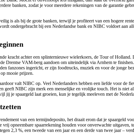
eerdere banken, zodat je voor meerdere rekeningen van de garantie ge
ilig is als bij de grote banken, terwijl je profiteert van een hogere ren
to wordt ondergebracht bij een Nederlandse bank en NIBC voldoet aan all
beginnen
vende kracht achter een splinternieuwe wielerkoers, de Tour of Holland.
e Drentse VAM‑berg aandoen om uiteindelijk via Arnhem te finishen. He
den fanzones ingericht, er zijn foodtrucks, muziek en voor de jonge bezo
 op mooie prijzen.
aardoor valt NIBC op. Veel Nederlanders hebben een liefde voor de fi
n geeft NIBC zijn merk een menselijke en vrolijke touch. Het is niet al
jl jij je spaargeld laat groeien, kun je tegelijk meeleven met de Nederl
tzetten
re rendement van een termijndeposito, het draait erom dat je spaargeld v
e vrij opneembare spaarrekening houden voor onverwachte uitgaven, terwi
tegen 2,3 %, een tweede van een jaar en een derde van twee jaar – verde