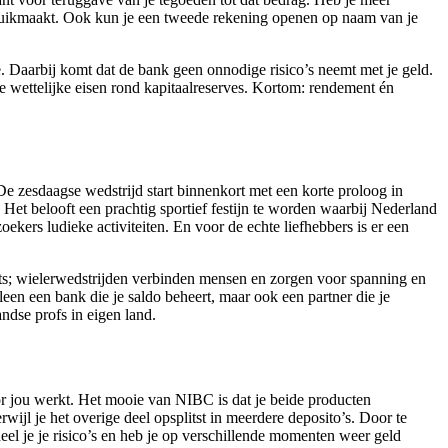
bruikmaakt. Ook kun je een tweede rekening openen op naam van je
te. Daarbij komt dat de bank geen onnodige risico’s neemt met je geld.
e wettelijke eisen rond kapitaalreserves. Kortom: rendement én
 De zesdaagse wedstrijd start binnenkort met een korte proloog in
t belooft een prachtig sportief festijn te worden waarbij Nederland
ekers ludieke activiteiten. En voor de echte liefhebbers is er een
ets; wielerwedstrijden verbinden mensen en zorgen voor spanning en
leen een bank die je saldo beheert, maar ook een partner die je
andse profs in eigen land.
oor jou werkt. Het mooie van NIBC is dat je beide producten
jl je het overige deel opsplitst in meerdere deposito’s. Door te
el je je risico’s en heb je op verschillende momenten weer geld