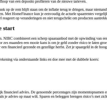
floop van een deposito profiteren van de nieuwe tarieven.
ank op de rem blijft staan om de inflatie terug te dringen, maar niema
en. Met HomeFinance kun je eenvoudig de actuele spaarrentes vergelijken
l reageert op veranderingen en niet terugschrikt om producten aantrekk
e start
jken. NIBC combineert een scherp spaaraanbod met de opwinding van een
voor zes maanden een mooie kans is om je geld zonder risico te laten gro
en financieel gezonde en gezellige herfst. Zet je spaargeld in de hoogs
rekening via onderstaande links en doe mee met de dubbele koers:
lijk financieel advies. De genoemde percentages zijn momentopnamen en
als je advies op maat wilt. Sparen en beleggen brengen risico’s met zi