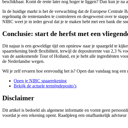
beschikbaar. Komt de rente later nog hoger te liggen? Dan kun je na a
In de huidige markt is het de verwachting dat de Europese Centrale B
regelmatig de rentestanden te controleren en desgewenst over te stapp
NIBC weet je in ieder geval dat je te maken hebt met een bank die sne
Conclusie: start de herfst met een vliegend
Dit najaar is een geweldige tijd om opnieuw naar je spaargeld te ki
spaarrekening biedt flexibiliteit, terwijl de depositorente van 2,3 % 
van de aankomende Tour of Holland, en je hebt alle ingrediënten voor e
de Nederlandse wegen.
Wil je zelf ervaren hoe eenvoudig het is? Open dan vandaag nog een 
Open je NIBC spaarrekening
Bekijk de actuele termijndeposito’s
Disclaimer
Dit artikel is bedoeld als algemene informatie en vormt geen persoon
voordat je een rekening opent. Raadpleeg een onafhankelijk adviseur 