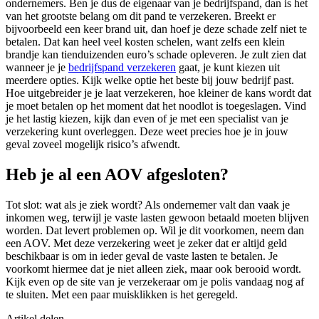
ondernemers. Ben je dus de eigenaar van je bedrijfspand, dan is het
van het grootste belang om dit pand te verzekeren. Breekt er
bijvoorbeeld een keer brand uit, dan hoef je deze schade zelf niet te
betalen. Dat kan heel veel kosten schelen, want zelfs een klein
brandje kan tienduizenden euro’s schade opleveren. Je zult zien dat
wanneer je je
bedrijfspand verzekeren
gaat, je kunt kiezen uit
meerdere opties. Kijk welke optie het beste bij jouw bedrijf past.
Hoe uitgebreider je je laat verzekeren, hoe kleiner de kans wordt dat
je moet betalen op het moment dat het noodlot is toegeslagen. Vind
je het lastig kiezen, kijk dan even of je met een specialist van je
verzekering kunt overleggen. Deze weet precies hoe je in jouw
geval zoveel mogelijk risico’s afwendt.
Heb je al een AOV afgesloten?
Tot slot: wat als je ziek wordt? Als ondernemer valt dan vaak je
inkomen weg, terwijl je vaste lasten gewoon betaald moeten blijven
worden. Dat levert problemen op. Wil je dit voorkomen, neem dan
een AOV. Met deze verzekering weet je zeker dat er altijd geld
beschikbaar is om in ieder geval de vaste lasten te betalen. Je
voorkomt hiermee dat je niet alleen ziek, maar ook berooid wordt.
Kijk even op de site van je verzekeraar om je polis vandaag nog af
te sluiten. Met een paar muisklikken is het geregeld.
Artikel delen