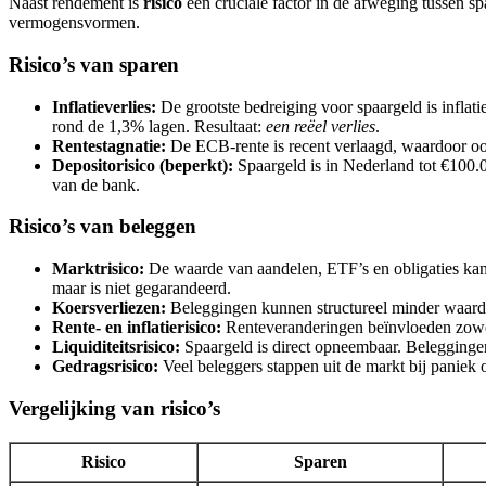
Naast rendement is
risico
een cruciale factor in de afweging tussen spa
vermogensvormen.
Risico’s van sparen
Inflatieverlies:
De grootste bedreiging voor spaargeld is inflatie.
rond de 1,3% lagen. Resultaat:
een reëel verlies
.
Rentestagnatie:
De ECB-rente is recent verlaagd, waardoor ook s
Depositorisico (beperkt):
Spaargeld is in Nederland tot €100.
van de bank.
Risico’s van beleggen
Marktrisico:
De waarde van aandelen, ETF’s en obligaties kan 
maar is niet gegarandeerd.
Koersverliezen:
Beleggingen kunnen structureel minder waard wor
Rente- en inflatierisico:
Renteveranderingen beïnvloeden zowel 
Liquiditeitsrisico:
Spaargeld is direct opneembaar. Beleggingen z
Gedragsrisico:
Veel beleggers stappen uit de markt bij paniek 
Vergelijking van risico’s
Risico
Sparen