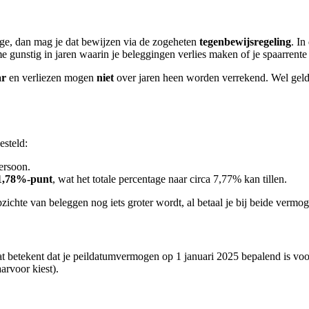
age, dan mag je dat bewijzen via de zogeheten
tegenbewijsregeling
. In
me gunstig in jaren waarin je beleggingen verlies maken of je spaarrente
ar
en verliezen mogen
niet
over jaren heen worden verrekend. Wel geldt
esteld:
ersoon.
 1,78%-punt
, wat het totale percentage naar circa 7,77% kan tillen.
zichte van beleggen nog iets groter wordt, al betaal je bij beide verm
at betekent dat je peildatumvermogen op 1 januari 2025 bepalend is voor 
arvoor kiest).