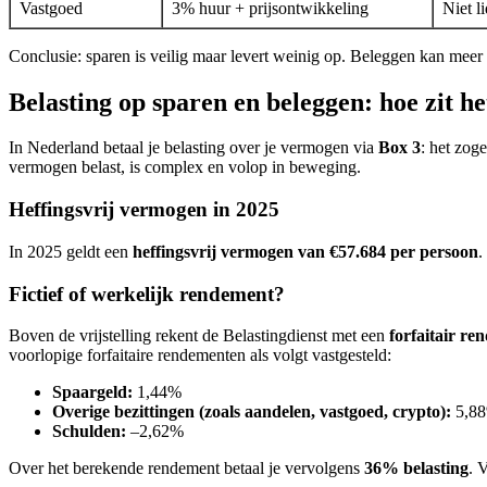
Vastgoed
3% huur + prijsontwikkeling
Niet l
Conclusie: sparen is veilig maar levert weinig op. Beleggen kan meer o
Belasting op sparen en beleggen: hoe zit h
In Nederland betaal je belasting over je vermogen via
Box 3
: het zog
vermogen belast, is complex en volop in beweging.
Heffingsvrij vermogen in 2025
In 2025 geldt een
heffingsvrij vermogen van €57.684 per persoon
.
Fictief of werkelijk rendement?
Boven de vrijstelling rekent de Belastingdienst met een
forfaitair re
voorlopige forfaitaire rendementen als volgt vastgesteld:
Spaargeld:
1,44%
Overige bezittingen (zoals aandelen, vastgoed, crypto):
5,8
Schulden:
–2,62%
Over het berekende rendement betaal je vervolgens
36% belasting
. 