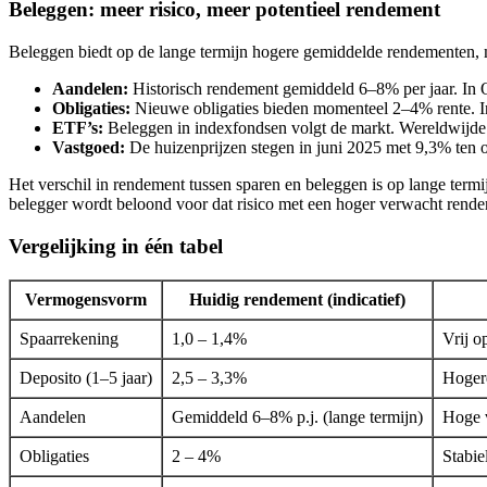
Beleggen: meer risico, meer potentieel rendement
Beleggen biedt op de lange termijn hogere gemiddelde rendementen, m
Aandelen:
Historisch rendement gemiddeld 6–8% per jaar. In Q1
Obligaties:
Nieuwe obligaties bieden momenteel 2–4% rente. In
ETF’s:
Beleggen in indexfondsen volgt de markt. Wereldwijde 
Vastgoed:
De huizenprijzen stegen in juni 2025 met 9,3% ten o
Het verschil in rendement tussen sparen en beleggen is op lange termi
belegger wordt beloond voor dat risico met een hoger verwacht rend
Vergelijking in één tabel
Vermogensvorm
Huidig rendement (indicatief)
Spaarrekening
1,0 – 1,4%
Vrij o
Deposito (1–5 jaar)
2,5 – 3,3%
Hogere
Aandelen
Gemiddeld 6–8% p.j. (lange termijn)
Hoge v
Obligaties
2 – 4%
Stabie