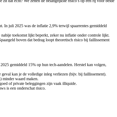
zit dat écht? We zetten de belangrijkste risico’s op een rij voor beide
cht. In juli 2025 was de inflatie 2,9% terwijl spaarrentes gemiddeld
bije toekomst lijkt beperkt, zeker nu inflatie onder controle lijkt.
Spaargeld boven dat bedrag loopt theoretisch risico bij faillissement
Q1 2025 gemiddeld 15% op hun tech-aandelen. Herstel kan volgen,
val kan je de volledige inleg verliezen (bijv. bij faillissement).
ns) minder waard maken.
goed of private beleggingen zijn vaak illiquide.
ws is een onderschat risico.