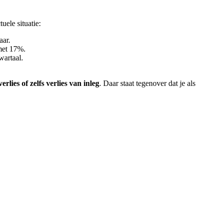
ele situatie:
aar.
met 17%.
wartaal.
lies of zelfs verlies van inleg
. Daar staat tegenover dat je als