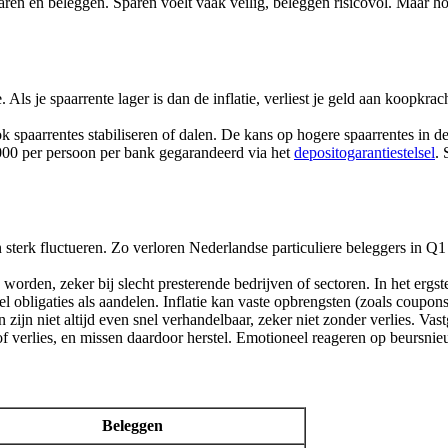
ren en beleggen. Sparen voelt vaak veilig, beleggen risicovol. Maar hoe 
 Als je spaarrente lager is dan de inflatie, verliest je geld aan koopkra
paarrentes stabiliseren of dalen. De kans op hogere spaarrentes in de na
000 per persoon per bank gegarandeerd via het
depositogarantiestelsel
. 
sterk fluctueren. Zo verloren Nederlandse particuliere beleggers in 
den, zeker bij slecht presterende bedrijven of sectoren. In het ergste ge
obligaties als aandelen. Inflatie kan vaste opbrengsten (zoals coupo
ijn niet altijd even snel verhandelbaar, zeker niet zonder verlies. Vast
of verlies, en missen daardoor herstel. Emotioneel reageren op beursnieu
Beleggen