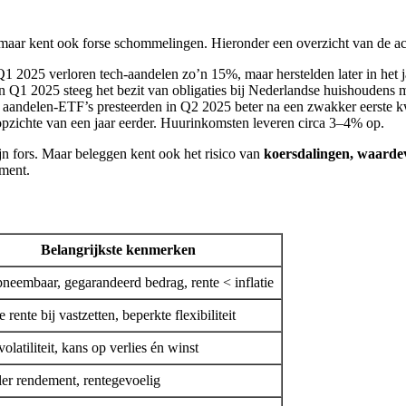
aar kent ook forse schommelingen. Hieronder een overzicht van de actu
 2025 verloren tech-aandelen zo’n 15%, maar herstelden later in het j
 Q1 2025 steeg het bezit van obligaties bij Nederlandse huishoudens 
aandelen-ETF’s presteerden in Q2 2025 beter na een zwakker eerste k
pzichte van een jaar eerder. Huurinkomsten leveren circa 3–4% op.
jn fors. Maar beleggen kent ook het risico van
koersdalingen, waardever
ement.
Belangrijkste kenmerken
pneembaar, gegarandeerd bedrag, rente < inflatie
 rente bij vastzetten, beperkte flexibiliteit
olatiliteit, kans op verlies én winst
ler rendement, rentegevoelig