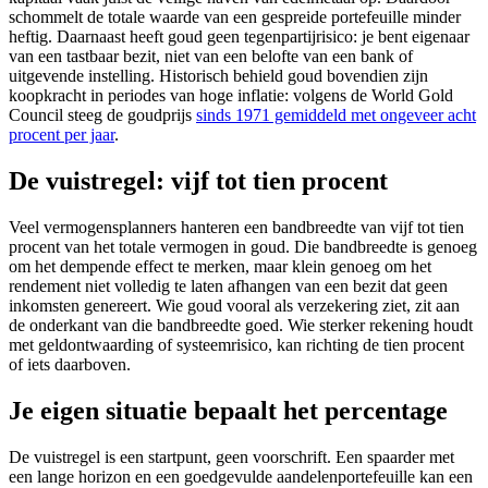
schommelt de totale waarde van een gespreide portefeuille minder
heftig. Daarnaast heeft goud geen tegenpartijrisico: je bent eigenaar
van een tastbaar bezit, niet van een belofte van een bank of
uitgevende instelling. Historisch behield goud bovendien zijn
koopkracht in periodes van hoge inflatie: volgens de World Gold
Council steeg de goudprijs
sinds 1971 gemiddeld met ongeveer acht
procent per jaar
.
De vuistregel: vijf tot tien procent
Veel vermogensplanners hanteren een bandbreedte van vijf tot tien
procent van het totale vermogen in goud. Die bandbreedte is genoeg
om het dempende effect te merken, maar klein genoeg om het
rendement niet volledig te laten afhangen van een bezit dat geen
inkomsten genereert. Wie goud vooral als verzekering ziet, zit aan
de onderkant van die bandbreedte goed. Wie sterker rekening houdt
met geldontwaarding of systeemrisico, kan richting de tien procent
of iets daarboven.
Je eigen situatie bepaalt het percentage
De vuistregel is een startpunt, geen voorschrift. Een spaarder met
een lange horizon en een goedgevulde aandelenportefeuille kan een