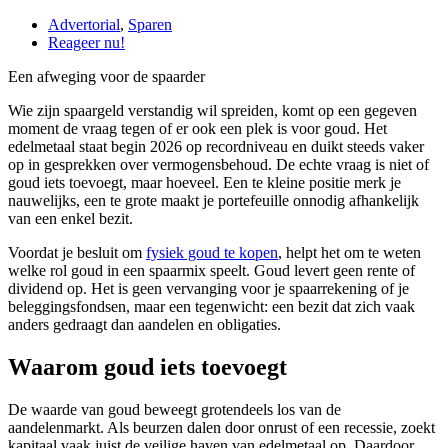
Advertorial
,
Sparen
Reageer nu!
Een afweging voor de spaarder
Wie zijn spaargeld verstandig wil spreiden, komt op een gegeven
moment de vraag tegen of er ook een plek is voor goud. Het
edelmetaal staat begin 2026 op recordniveau en duikt steeds vaker
op in gesprekken over vermogensbehoud. De echte vraag is niet of
goud iets toevoegt, maar hoeveel. Een te kleine positie merk je
nauwelijks, een te grote maakt je portefeuille onnodig afhankelijk
van een enkel bezit.
Voordat je besluit om
fysiek goud te kopen
, helpt het om te weten
welke rol goud in een spaarmix speelt. Goud levert geen rente of
dividend op. Het is geen vervanging voor je spaarrekening of je
beleggingsfondsen, maar een tegenwicht: een bezit dat zich vaak
anders gedraagt dan aandelen en obligaties.
Waarom goud iets toevoegt
De waarde van goud beweegt grotendeels los van de
aandelenmarkt. Als beurzen dalen door onrust of een recessie, zoekt
kapitaal vaak juist de veilige haven van edelmetaal op. Daardoor