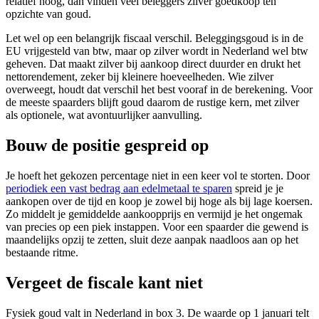
relatief hoog, dan vinden veel beleggers zilver goedkoop ten
opzichte van goud.
Let wel op een belangrijk fiscaal verschil. Beleggingsgoud is in de
EU vrijgesteld van btw, maar op zilver wordt in Nederland wel btw
geheven. Dat maakt zilver bij aankoop direct duurder en drukt het
nettorendement, zeker bij kleinere hoeveelheden. Wie zilver
overweegt, houdt dat verschil het best vooraf in de berekening. Voor
de meeste spaarders blijft goud daarom de rustige kern, met zilver
als optionele, wat avontuurlijker aanvulling.
Bouw de positie gespreid op
Je hoeft het gekozen percentage niet in een keer vol te storten. Door
periodiek een vast bedrag aan edelmetaal te sparen
spreid je je
aankopen over de tijd en koop je zowel bij hoge als bij lage koersen.
Zo middelt je gemiddelde aankoopprijs en vermijd je het ongemak
van precies op een piek instappen. Voor een spaarder die gewend is
maandelijks opzij te zetten, sluit deze aanpak naadloos aan op het
bestaande ritme.
Vergeet de fiscale kant niet
Fysiek goud valt in Nederland in box 3. De waarde op 1 januari telt