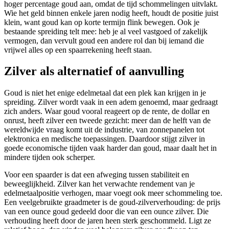
hoger percentage goud aan, omdat de tijd schommelingen uitvlakt.
Wie het geld binnen enkele jaren nodig heeft, houdt de positie juist
klein, want goud kan op korte termijn flink bewegen. Ook je
bestaande spreiding telt mee: heb je al veel vastgoed of zakelijk
vermogen, dan vervult goud een andere rol dan bij iemand die
vrijwel alles op een spaarrekening heeft staan.
Zilver als alternatief of aanvulling
Goud is niet het enige edelmetaal dat een plek kan krijgen in je
spreiding. Zilver wordt vaak in een adem genoemd, maar gedraagt
zich anders. Waar goud vooral reageert op de rente, de dollar en
onrust, heeft zilver een tweede gezicht: meer dan de helft van de
wereldwijde vraag komt uit de industrie, van zonnepanelen tot
elektronica en medische toepassingen. Daardoor stijgt zilver in
goede economische tijden vaak harder dan goud, maar daalt het in
mindere tijden ook scherper.
Voor een spaarder is dat een afweging tussen stabiliteit en
beweeglijkheid. Zilver kan het verwachte rendement van je
edelmetaalpositie verhogen, maar voegt ook meer schommeling toe.
Een veelgebruikte graadmeter is de goud-zilververhouding: de prijs
van een ounce goud gedeeld door die van een ounce zilver. Die
verhouding heeft door de jaren heen sterk geschommeld. Ligt ze