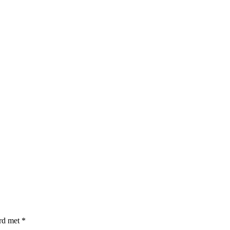
erd met
*