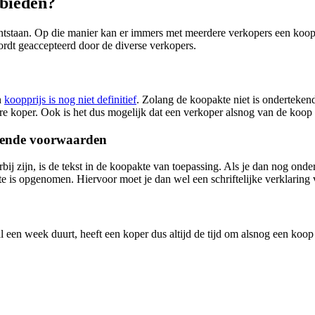
 bieden?
ie ontstaan. Op die manier kan er immers met meerdere verkopers een k
dt geaccepteerd door de diverse verkopers.
n
koopprijs is nog niet definitief
. Zolang de koopakte niet is ondertekend 
re koper. Ook is het dus mogelijk dat een verkoper alsnog van de koop a
ndende voorwaarden
bij zijn, is de tekst in de koopakte van toepassing. Als je dan nog ond
te is opgenomen. Hiervoor moet je dan wel een schriftelijke verklaring
en week duurt, heeft een koper dus altijd de tijd om alsnog een koop op 