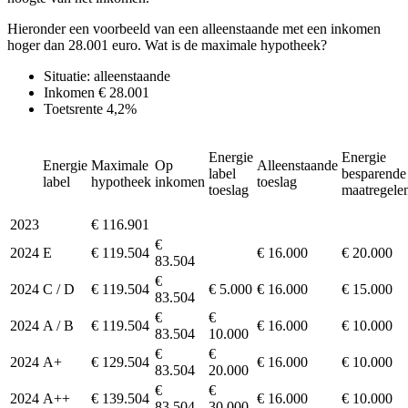
Hieronder een voorbeeld van een alleenstaande met een inkomen
hoger dan 28.001 euro. Wat is de maximale hypotheek?
Situatie: alleenstaande
Inkomen € 28.001
Toetsrente 4,2%
Energie
Energie
Energie
Maximale
Op
Alleenstaande
label
besparende
label
hypotheek
inkomen
toeslag
toeslag
maatregele
2023
€ 116.901
€
2024
E
€ 119.504
€ 16.000
€ 20.000
83.504
€
2024
C / D
€ 119.504
€ 5.000
€ 16.000
€ 15.000
83.504
€
€
2024
A / B
€ 119.504
€ 16.000
€ 10.000
83.504
10.000
€
€
2024
A+
€ 129.504
€ 16.000
€ 10.000
83.504
20.000
€
€
2024
A++
€ 139.504
€ 16.000
€ 10.000
83.504
30.000