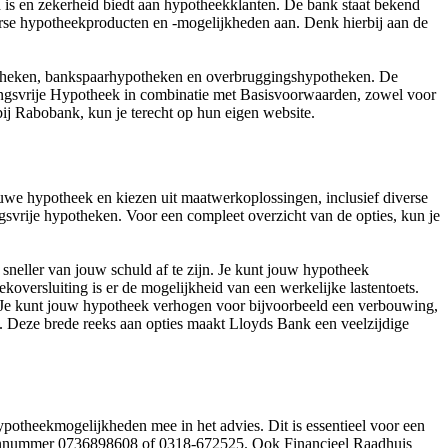
is en zekerheid biedt aan hypotheekklanten. De bank staat bekend
rse hypotheekproducten en -mogelijkheden aan. Denk hierbij aan de
ypotheken, bankspaarhypotheken en overbruggingshypotheken. De
ingsvrije Hypotheek in combinatie met Basisvoorwaarden, zowel voor
ij Rabobank, kun je terecht op hun eigen website.
ieuwe hypotheek en kiezen uit maatwerkoplossingen, inclusief diverse
gsvrije hypotheken. Voor een compleet overzicht van de opties, kun je
m sneller van jouw schuld af te zijn. Je kunt jouw hypotheek
versluiting is er de mogelijkheid van een werkelijke lastentoets.
 Je kunt jouw hypotheek verhogen voor bijvoorbeeld een verbouwing,
. Deze brede reeks aan opties maakt Lloyds Bank een veelzijdige
potheekmogelijkheden mee in het advies. Dit is essentieel voor een
lefoonnummer 0736898608 of 0318-672525. Ook Financieel Raadhuis