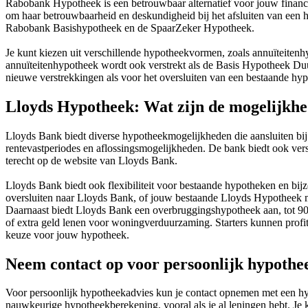
Rabobank Hypotheek is een betrouwbaar alternatief voor jouw financ
om haar betrouwbaarheid en deskundigheid bij het afsluiten van een
Rabobank Basishypotheek en de SpaarZeker Hypotheek.
Je kunt kiezen uit verschillende hypotheekvormen, zoals annuïteite
annuïteitenhypotheek wordt ook verstrekt als de Basis Hypotheek Du
nieuwe verstrekkingen als voor het oversluiten van een bestaande hy
Lloyds Hypotheek: Wat zijn de mogelijkh
Lloyds Bank biedt diverse hypotheekmogelijkheden die aansluiten bij v
rentevastperiodes en aflossingsmogelijkheden. De bank biedt ook vers
terecht op de website van Lloyds Bank.
Lloyds Bank biedt ook flexibiliteit voor bestaande hypotheken en bijzo
oversluiten naar Lloyds Bank, of jouw bestaande Lloyds Hypotheek me
Daarnaast biedt Lloyds Bank een overbruggingshypotheek aan, tot 90
of extra geld lenen voor woningverduurzaming. Starters kunnen profi
keuze voor jouw hypotheek.
Neem contact op voor persoonlijk hypothe
Voor persoonlijk hypotheekadvies kun je contact opnemen met een hypo
nauwkeurige hypotheekberekening, vooral als je al leningen hebt. J