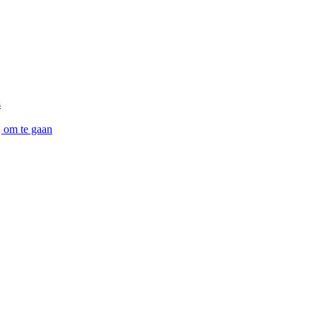
s
j om te gaan