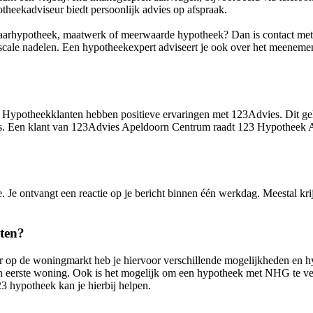
otheekadviseur biedt persoonlijk advies op afspraak.
paarhypotheek, maatwerk of meerwaarde hypotheek? Dan is contact met 
iscale nadelen. Een hypotheekexpert adviseert je ook over het meeneme
. Hypotheekklanten hebben positieve ervaringen met 123Advies. Dit ge
vies. Een klant van 123Advies Apeldoorn Centrum raadt 123 Hypotheek A
 Je ontvangt een reactie op je bericht binnen één werkdag. Meestal kri
iten?
tarter op de woningmarkt heb je hiervoor verschillende mogelijkheden e
n eerste woning. Ook is het mogelijk om een hypotheek met NHG te verkr
3 hypotheek kan je hierbij helpen.