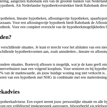
iering, aangezien Rabobank een van de grootste banken van Nederland 
 hypotheek. Als Nederlandse hypotheekverstrekker biedt Rabobank dive
nhypotheken, lineaire hypotheken, aflossingsvrije hypotheken, spaarh
urzaam. Voor een aflossingsvrije hypotheek biedt Rabobank de Afloss
potheek. Voor een compleet overzicht van de hypotheekmogelijkheden b
eden?
erschillende situaties. Je kunt er terecht voor het afsluiten van een n
chillende hypotheekvormen aan, zoals annuïteiten-, lineaire en aflossin
ndere situaties. Boetevrij aflossen is mogelijk, wat je de kans geeft o
everhuizen naar een volgend koophuis. Voor senioren en bij hypotheeko
% van de marktwaarde, als jouw huidige woning nog niet verkocht is.
teren van een hypotheek met NHG in combinatie met een starterslening
ekadvies
theekadviseur. Een expert neemt jouw persoonlijke situatie en alle hy
e kunt een vrijblijvend intakegesprek aanvragen, bijvoorbeeld via te