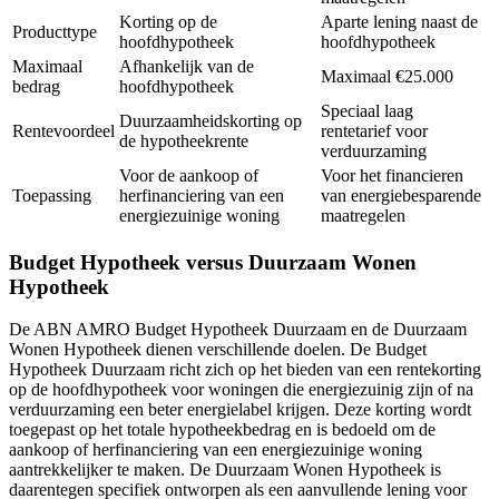
Korting op de
Aparte lening naast de
Producttype
hoofdhypotheek
hoofdhypotheek
Maximaal
Afhankelijk van de
Maximaal €25.000
bedrag
hoofdhypotheek
Speciaal laag
Duurzaamheidskorting op
Rentevoordeel
rentetarief voor
de hypotheekrente
verduurzaming
Voor de aankoop of
Voor het financieren
Toepassing
herfinanciering van een
van energiebesparende
energiezuinige woning
maatregelen
Budget Hypotheek versus Duurzaam Wonen
Hypotheek
De ABN AMRO Budget Hypotheek Duurzaam en de Duurzaam
Wonen Hypotheek dienen verschillende doelen. De Budget
Hypotheek Duurzaam richt zich op het bieden van een rentekorting
op de hoofdhypotheek voor woningen die energiezuinig zijn of na
verduurzaming een beter energielabel krijgen. Deze korting wordt
toegepast op het totale hypotheekbedrag en is bedoeld om de
aankoop of herfinanciering van een energiezuinige woning
aantrekkelijker te maken. De Duurzaam Wonen Hypotheek is
daarentegen specifiek ontworpen als een aanvullende lening voor