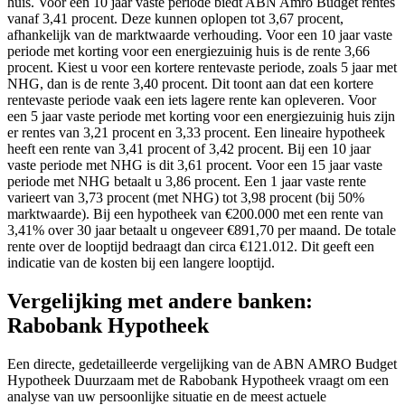
huis. Voor een 10 jaar vaste periode biedt ABN Amro Budget rentes
vanaf 3,41 procent. Deze kunnen oplopen tot 3,67 procent,
afhankelijk van de marktwaarde verhouding. Voor een 10 jaar vaste
periode met korting voor een energiezuinig huis is de rente 3,66
procent. Kiest u voor een kortere rentevaste periode, zoals 5 jaar met
NHG, dan is de rente 3,40 procent. Dit toont aan dat een kortere
rentevaste periode vaak een iets lagere rente kan opleveren. Voor
een 5 jaar vaste periode met korting voor een energiezuinig huis zijn
er rentes van 3,21 procent en 3,33 procent. Een lineaire hypotheek
heeft een rente van 3,41 procent of 3,42 procent. Bij een 10 jaar
vaste periode met NHG is dit 3,61 procent. Voor een 15 jaar vaste
periode met NHG betaalt u 3,86 procent. Een 1 jaar vaste rente
varieert van 3,73 procent (met NHG) tot 3,98 procent (bij 50%
marktwaarde). Bij een hypotheek van €200.000 met een rente van
3,41% over 30 jaar betaalt u ongeveer €891,70 per maand. De totale
rente over de looptijd bedraagt dan circa €121.012. Dit geeft een
indicatie van de kosten bij een langere looptijd.
Vergelijking met andere banken:
Rabobank Hypotheek
Een directe, gedetailleerde vergelijking van de ABN AMRO Budget
Hypotheek Duurzaam met de Rabobank Hypotheek vraagt om een
analyse van uw persoonlijke situatie en de meest actuele