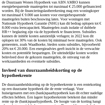
de Duurzaam Wonen Hypotheek van ABN AMRO kunnen
energiebesparende maatregelen tot maximaal € 25.000 gefinancierd
worden. Bij de financieringslastberekening mag een woningkoper
tot maximaal € 9.000 aan kosten voor energiebesparende
maatregelen buiten beschouwing laten. Voor woningen met
Nationale Hypotheek Garantie (NHG) kan dit bedrag oplopen tot €
8.000 extra leencapaciteit. Maatregelen zoals isolatie of dubbele
HR++ beglazing zijn via de hypotheek te financieren. Subsidies
kunnen de initiële kosten aanzienlijk verlagen; in 2022 kon dit
oplopen tot 30% van de kosten bij minimaal twee maatregelen. Ook
gemeenten, zoals Waadhoeke, bieden soms subsidies, bijvoorbeeld
20% tot € 20.000. Een energieadvies geeft inzicht in de verwachte
kosten en potentiële besparingen. De uiteindelijke kosten worden
beïnvloed door de gekozen maatregelen, de omvang van de
werkzaamheden en eventuele subsidies.
Invloed van duurzaamheidskorting op de
hypotheekrente
De duurzaamheidskorting op de hypotheekrente is een rentekorting
op een duurzame hypotheek die de rente verlaagt. Voor
huiseigenaren met een (bank)spaarhypotheek kan dit echter nadelige
effecten hebben. Een lagere hypotheekrente betekent dan minder
rente op de (bank)spaarhypotheek. De hoogte van de korting hangt