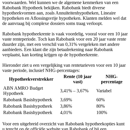
voorwaarden. Wel kunnen we de algemene kenmerken van een
Rabobank Hypotheek bekijken. Rabobank biedt diverse
hypotheekvormen aan, zoals Annuïteitenhypotheken, Lineaire
hypotheken en Aflossingsvrije hypotheken. Klanten melden wel dat
de aanvraag bij complexe dossiers soms traag verloopt.
Rabobank hypotheekrente is vaak voordelig, vooral voor een 10 jaar
vaste renteperiode. Toch kan Rabobank voor een 20 jaar vaste rente
duurder zijn, met een verschil van 0,31% vergeleken met andere
aanbieders. Een klant die zijn betaalrekening naar Rabobank
verplaatst, kan korting krijgen op de hypotheekrente.
Hieronder ziet u een vergelijking van rentetarieven voor een 10 jaar
vaste periode, inclusief NHG-percentages:
Rente (10 jaar
NHG-
Hypotheekverstrekker
vast)
percentage
ABN AMRO Budget
3,41% – 3,67%
Variabel
Hypotheek
Rabobank Basishypotheek
3,69%
60%
Rabobank Basishypotheek
3,86%
80%
Rabobank Basishypotheek
4,01%
100%
Voor een uitgebreid overzicht van Rabobank hypotheekopties kunt
u terecht op de officiële website van Rabobank of bij een