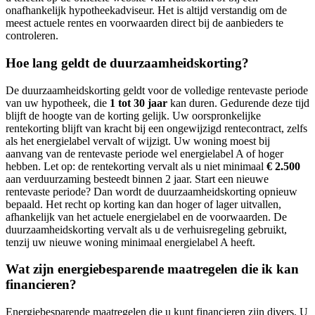
onafhankelijk hypotheekadviseur. Het is altijd verstandig om de
meest actuele rentes en voorwaarden direct bij de aanbieders te
controleren.
Hoe lang geldt de duurzaamheidskorting?
De duurzaamheidskorting geldt voor de volledige rentevaste periode
van uw hypotheek, die
1 tot 30 jaar
kan duren. Gedurende deze tijd
blijft de hoogte van de korting gelijk. Uw oorspronkelijke
rentekorting blijft van kracht bij een ongewijzigd rentecontract, zelfs
als het energielabel vervalt of wijzigt. Uw woning moest bij
aanvang van de rentevaste periode wel energielabel A of hoger
hebben. Let op: de rentekorting vervalt als u niet minimaal
€ 2.500
aan verduurzaming besteedt binnen 2 jaar. Start een nieuwe
rentevaste periode? Dan wordt de duurzaamheidskorting opnieuw
bepaald. Het recht op korting kan dan hoger of lager uitvallen,
afhankelijk van het actuele energielabel en de voorwaarden. De
duurzaamheidskorting vervalt als u de verhuisregeling gebruikt,
tenzij uw nieuwe woning minimaal energielabel A heeft.
Wat zijn energiebesparende maatregelen die ik kan
financieren?
Energiebesparende maatregelen die u kunt financieren zijn divers. U