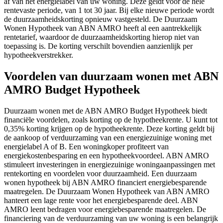
af van het energielabel van uw woning. Deze geldt voor de hele
rentevaste periode, van 1 tot 30 jaar. Bij elke nieuwe periode wordt
de duurzaamheidskorting opnieuw vastgesteld. De Duurzaam
Wonen Hypotheek van ABN AMRO heeft al een aantrekkelijk
rentetarief, waardoor de duurzaamheidskorting hierop niet van
toepassing is. De korting verschilt bovendien aanzienlijk per
hypotheekverstrekker.
Voordelen van duurzaam wonen met ABN
AMRO Budget Hypotheek
Duurzaam wonen met de ABN AMRO Budget Hypotheek biedt
financiële voordelen, zoals korting op de hypotheekrente. U kunt tot
0,35% korting krijgen op de hypotheekrente. Deze korting geldt bij
de aankoop of verduurzaming van een energiezuinige woning met
energielabel A of B. Een woningkoper profiteert van
energiekostenbesparing en een hypotheekvoordeel. ABN AMRO
stimuleert investeringen in energiezuinige woningaanpassingen met
rentekorting en voordelen voor duurzaamheid. Een duurzaam
wonen hypotheek bij ABN AMRO financiert energiebesparende
maatregelen. De Duurzaam Wonen Hypotheek van ABN AMRO
hanteert een lage rente voor het energiebesparende deel. ABN
AMRO leent bedragen voor energiebesparende maatregelen. De
financiering van de verduurzaming van uw woning is een belangrijk