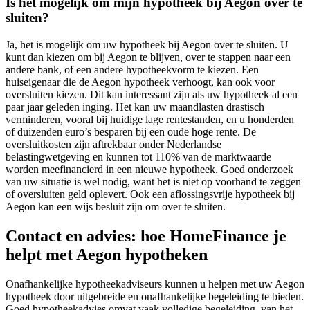
Is het mogelijk om mijn hypotheek bij Aegon over te
sluiten?
Ja, het is mogelijk om uw hypotheek bij Aegon over te sluiten. U
kunt dan kiezen om bij Aegon te blijven, over te stappen naar een
andere bank, of een andere hypotheekvorm te kiezen. Een
huiseigenaar die de Aegon hypotheek verhoogt, kan ook voor
oversluiten kiezen. Dit kan interessant zijn als uw hypotheek al een
paar jaar geleden inging. Het kan uw maandlasten drastisch
verminderen, vooral bij huidige lage rentestanden, en u honderden
of duizenden euro’s besparen bij een oude hoge rente. De
oversluitkosten zijn aftrekbaar onder Nederlandse
belastingwetgeving en kunnen tot 110% van de marktwaarde
worden meefinancierd in een nieuwe hypotheek. Goed onderzoek
van uw situatie is wel nodig, want het is niet op voorhand te zeggen
of oversluiten geld oplevert. Ook een aflossingsvrije hypotheek bij
Aegon kan een wijs besluit zijn om over te sluiten.
Contact en advies: hoe HomeFinance je
helpt met Aegon hypotheken
Onafhankelijke hypotheekadviseurs kunnen u helpen met uw Aegon
hypotheek door uitgebreide en onafhankelijke begeleiding te bieden.
Goed hypotheekadvies omvat vaak volledige begeleiding, van het