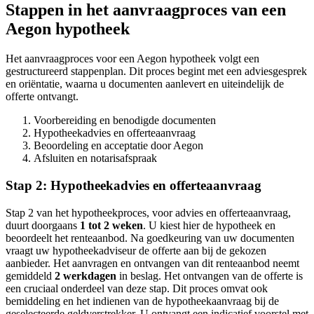
Stappen in het aanvraagproces van een
Aegon hypotheek
Het aanvraagproces voor een Aegon hypotheek volgt een
gestructureerd stappenplan. Dit proces begint met een adviesgesprek
en oriëntatie, waarna u documenten aanlevert en uiteindelijk de
offerte ontvangt.
Voorbereiding en benodigde documenten
Hypotheekadvies en offerteaanvraag
Beoordeling en acceptatie door Aegon
Afsluiten en notarisafspraak
Stap 2: Hypotheekadvies en offerteaanvraag
Stap 2 van het hypotheekproces, voor advies en offerteaanvraag,
duurt doorgaans
1 tot 2 weken
. U kiest hier de hypotheek en
beoordeelt het renteaanbod. Na goedkeuring van uw documenten
vraagt uw hypotheekadviseur de offerte aan bij de gekozen
aanbieder. Het aanvragen en ontvangen van dit renteaanbod neemt
gemiddeld
2 werkdagen
in beslag. Het ontvangen van de offerte is
een cruciaal onderdeel van deze stap. Dit proces omvat ook
bemiddeling en het indienen van de hypotheekaanvraag bij de
geselecteerde geldverstrekker. U ontvangt een indicatief voorstel met