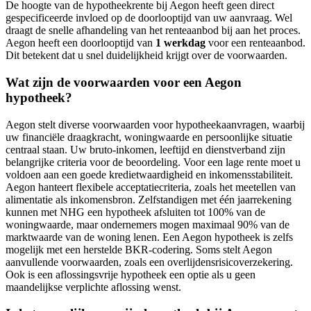
De hoogte van de hypotheekrente bij Aegon heeft geen direct
gespecificeerde invloed op de doorlooptijd van uw aanvraag. Wel
draagt de snelle afhandeling van het renteaanbod bij aan het proces.
Aegon heeft een doorlooptijd van
1 werkdag
voor een renteaanbod.
Dit betekent dat u snel duidelijkheid krijgt over de voorwaarden.
Wat zijn de voorwaarden voor een Aegon
hypotheek?
Aegon stelt diverse voorwaarden voor hypotheekaanvragen, waarbij
uw financiële draagkracht, woningwaarde en persoonlijke situatie
centraal staan. Uw bruto-inkomen, leeftijd en dienstverband zijn
belangrijke criteria voor de beoordeling. Voor een lage rente moet u
voldoen aan een goede kredietwaardigheid en inkomensstabiliteit.
Aegon hanteert flexibele acceptatiecriteria, zoals het meetellen van
alimentatie als inkomensbron. Zelfstandigen met één jaarrekening
kunnen met NHG een hypotheek afsluiten tot 100% van de
woningwaarde, maar ondernemers mogen maximaal 90% van de
marktwaarde van de woning lenen. Een Aegon hypotheek is zelfs
mogelijk met een herstelde BKR-codering. Soms stelt Aegon
aanvullende voorwaarden, zoals een overlijdensrisicoverzekering.
Ook is een aflossingsvrije hypotheek een optie als u geen
maandelijkse verplichte aflossing wenst.