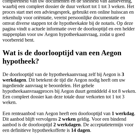
compleetheid van uw documenten en de snelheid van aanlevering,
waarbij een compleet dossier de duur verkort tot 1 tot 3 weken. Het
proces start met een adviesgesprek, gebruikt een online huisscan en
rekenhulp voor oriëntatie, vereist persoonlijke documentatie en
omvat diverse stappen tot de hypotheekakte bij de notaris. Op deze
pagina vindt u actuele informatie over de doorlooptijd en een helder
stappenplan voor uw Aegon hypotheekaanvraag, zodat u goed
voorbereid bent.
Wat is de doorlooptijd van een Aegon
hypotheek?
De doorlooptijd van de hypotheekaanvraag zelf bij Aegon is
3
werkdagen
. Dit betekent de tijd die Aegon nodig heeft om uw
ingediende aanvraag te beoordelen. Het gehele
hypotheekaanvraagproces bij Aegon duurt gemiddeld 4 tot 8 weken.
Een compleet dossier kan deze totale duur verkorten tot 1 tot 3
weken.
Een renteaanbod van Aegon heeft een doorlooptijd van
1 werkdag
.
Dit aanbod blijft vervolgens
2 weken
geldig. Voor een bindend
aanbod is de doorlooptijd
2 werkdagen
. De acceptatietermijn voor
een definitieve hypotheekofferte is
14 dagen
.