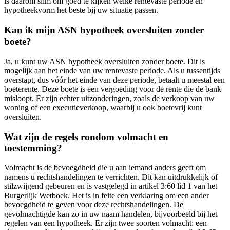
is daarom slim om goed te kijken welke rentevaste periode en
hypotheekvorm het beste bij uw situatie passen.
Kan ik mijn ASN hypotheek oversluiten zonder
boete?
Ja, u kunt uw ASN hypotheek oversluiten zonder boete. Dit is
mogelijk aan het einde van uw rentevaste periode. Als u tussentijds
overstapt, dus vóór het einde van deze periode, betaalt u meestal een
boeterente. Deze boete is een vergoeding voor de rente die de bank
misloopt. Er zijn echter uitzonderingen, zoals de verkoop van uw
woning of een executieverkoop, waarbij u ook boetevrij kunt
oversluiten.
Wat zijn de regels rondom volmacht en
toestemming?
Volmacht is de bevoegdheid die u aan iemand anders geeft om
namens u rechtshandelingen te verrichten. Dit kan uitdrukkelijk of
stilzwijgend gebeuren en is vastgelegd in artikel 3:60 lid 1 van het
Burgerlijk Wetboek. Het is in feite een verklaring om een ander
bevoegdheid te geven voor deze rechtshandelingen. De
gevolmachtigde kan zo in uw naam handelen, bijvoorbeeld bij het
regelen van een hypotheek. Er zijn twee soorten volmacht: een