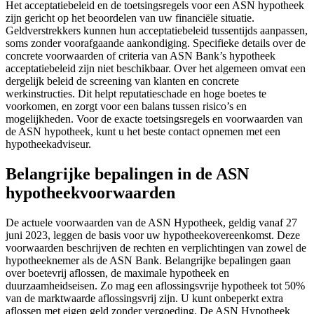
Het acceptatiebeleid en de toetsingsregels voor een ASN hypotheek
zijn gericht op het beoordelen van uw financiële situatie.
Geldverstrekkers kunnen hun acceptatiebeleid tussentijds aanpassen,
soms zonder voorafgaande aankondiging. Specifieke details over de
concrete voorwaarden of criteria van ASN Bank’s hypotheek
acceptatiebeleid zijn niet beschikbaar. Over het algemeen omvat een
dergelijk beleid de screening van klanten en concrete
werkinstructies. Dit helpt reputatieschade en hoge boetes te
voorkomen, en zorgt voor een balans tussen risico’s en
mogelijkheden. Voor de exacte toetsingsregels en voorwaarden van
de ASN hypotheek, kunt u het beste contact opnemen met een
hypotheekadviseur.
Belangrijke bepalingen in de ASN
hypotheekvoorwaarden
De actuele voorwaarden van de ASN Hypotheek, geldig vanaf 27
juni 2023, leggen de basis voor uw hypotheekovereenkomst. Deze
voorwaarden beschrijven de rechten en verplichtingen van zowel de
hypotheeknemer als de ASN Bank. Belangrijke bepalingen gaan
over boetevrij aflossen, de maximale hypotheek en
duurzaamheidseisen. Zo mag een aflossingsvrije hypotheek tot 50%
van de marktwaarde aflossingsvrij zijn. U kunt onbeperkt extra
aflossen met eigen geld zonder vergoeding. De ASN Hypotheek