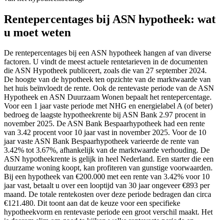
Rentepercentages bij ASN hypotheek: wat
u moet weten
De rentepercentages bij een ASN hypotheek hangen af van diverse
factoren. U vindt de meest actuele rentetarieven in de documenten
die ASN Hypotheek publiceert, zoals die van 27 september 2024.
De hoogte van de hypotheek ten opzichte van de marktwaarde van
het huis beïnvloedt de rente. Ook de rentevaste periode van de ASN
Hypotheek en ASN Duurzaam Wonen bepaalt het rentepercentage.
Voor een 1 jaar vaste periode met NHG en energielabel A (of beter)
bedroeg de laagste hypotheekrente bij ASN Bank 2.97 procent in
november 2025. De ASN Bank Bespaarhypotheek had een rente
van 3.42 procent voor 10 jaar vast in november 2025. Voor de 10
jaar vaste ASN Bank Bespaarhypotheek varieerde de rente van
3.42% tot 3.67%, afhankelijk van de marktwaarde verhouding. De
ASN hypotheekrente is gelijk in heel Nederland. Een starter die een
duurzame woning koopt, kan profiteren van gunstige voorwaarden.
Bij een hypotheek van €200.000 met een rente van 3.42% voor 10
jaar vast, betaalt u over een looptijd van 30 jaar ongeveer €893 per
maand. De totale rentekosten over deze periode bedragen dan circa
€121.480. Dit toont aan dat de keuze voor een specifieke
hypotheekvorm en rentevaste periode een groot verschil maakt. Het