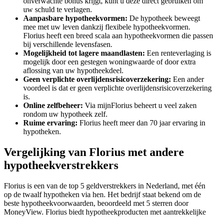
onverwachte bonus krijgt, kunt u deze direct gebruiken om
uw schuld te verlagen.
Aanpasbare hypotheekvormen:
De hypotheek beweegt
mee met uw leven dankzij flexibele hypotheekvormen.
Florius heeft een breed scala aan hypotheekvormen die passen
bij verschillende levensfasen.
Mogelijkheid tot lagere maandlasten:
Een renteverlaging is
mogelijk door een gestegen woningwaarde of door extra
aflossing van uw hypotheekdeel.
Geen verplichte overlijdensrisicoverzekering:
Een ander
voordeel is dat er geen verplichte overlijdensrisicoverzekering
is.
Online zelfbeheer:
Via mijnFlorius beheert u veel zaken
rondom uw hypotheek zelf.
Ruime ervaring:
Florius heeft meer dan 70 jaar ervaring in
hypotheken.
Vergelijking van Florius met andere
hypotheekverstrekkers
Florius is een van de top 5 geldverstrekkers in Nederland, met één
op de twaalf hypotheken via hen. Het bedrijf staat bekend om de
beste hypotheekvoorwaarden, beoordeeld met 5 sterren door
MoneyView. Florius biedt hypotheekproducten met aantrekkelijke