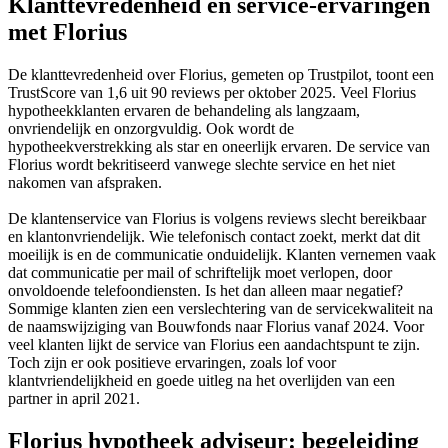
Klanttevredenheid en service-ervaringen
met Florius
De klanttevredenheid over Florius, gemeten op Trustpilot, toont een
TrustScore van 1,6 uit 90 reviews per oktober 2025. Veel Florius
hypotheekklanten ervaren de behandeling als langzaam,
onvriendelijk en onzorgvuldig. Ook wordt de
hypotheekverstrekking als star en oneerlijk ervaren. De service van
Florius wordt bekritiseerd vanwege slechte service en het niet
nakomen van afspraken.
De klantenservice van Florius is volgens reviews slecht bereikbaar
en klantonvriendelijk. Wie telefonisch contact zoekt, merkt dat dit
moeilijk is en de communicatie onduidelijk. Klanten vernemen vaak
dat communicatie per mail of schriftelijk moet verlopen, door
onvoldoende telefoondiensten. Is het dan alleen maar negatief?
Sommige klanten zien een verslechtering van de servicekwaliteit na
de naamswijziging van Bouwfonds naar Florius vanaf 2024. Voor
veel klanten lijkt de service van Florius een aandachtspunt te zijn.
Toch zijn er ook positieve ervaringen, zoals lof voor
klantvriendelijkheid en goede uitleg na het overlijden van een
partner in april 2021.
Florius hypotheek adviseur: begeleiding