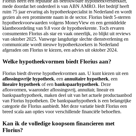
Florius heeft een reputatie als betrouwbare hypotheekverstrekker,
mede doordat het onderdeel is van ABN AMRO. Het bedrijf heeft
ruim 75 jaar ervaring als hypotheekspecialist in Nederland en wordt
gezien als een prominente naam in de sector. Florius biedt 5-sterren
hypotheekvoorwaarden volgens MoneyView en een gemiddelde
klantbeoordeling van 9.8 voor de hypotheekrente. Toch ervaren
consumenten Florius als star en vaak oneerlijk, zo blijkt uit reviews
van oktober 2025. Vanwege langdurige slechte dienstverlening en
communicatie wordt nieuwe hypotheekzoekers in Nederland
afgeraden om Florius te kiezen, een advies uit oktober 2024.
Welke hypotheekvormen biedt Florius aan?
Florius biedt diverse hypotheekvormen aan. U kunt kiezen uit een
aflossingsvrije hypotheek
, een
annuïtaire hypotheek
, een
lineaire hypotheek
of een
bankspaarhypotheek
. Deze
aflosvormen, waaronder aflossingsvrij, annuïtair, lineair en
bankspaarhypotheek, maken deel uit van het actuele productaanbod
van Florius hypotheken. De bankspaarhypotheek is een belangrijke
categorie die Florius aanbiedt. Met deze variatie biedt Florius een
breed scala aan opties voor verschillende financiële behoeften.
Kan ik de volledige koopsom financieren met
Florius?