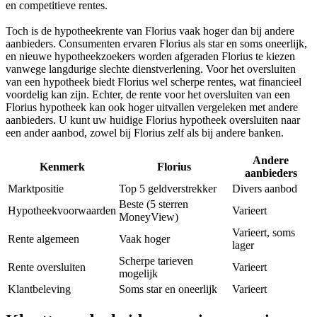
en competitieve rentes.
Toch is de hypotheekrente van Florius vaak hoger dan bij andere
aanbieders. Consumenten ervaren Florius als star en soms oneerlijk,
en nieuwe hypotheekzoekers worden afgeraden Florius te kiezen
vanwege langdurige slechte dienstverlening. Voor het oversluiten
van een hypotheek biedt Florius wel scherpe rentes, wat financieel
voordelig kan zijn. Echter, de rente voor het oversluiten van een
Florius hypotheek kan ook hoger uitvallen vergeleken met andere
aanbieders. U kunt uw huidige Florius hypotheek oversluiten naar
een ander aanbod, zowel bij Florius zelf als bij andere banken.
Andere
Kenmerk
Florius
aanbieders
Marktpositie
Top 5 geldverstrekker
Divers aanbod
Beste (5 sterren
Hypotheekvoorwaarden
Varieert
MoneyView)
Varieert, soms
Rente algemeen
Vaak hoger
lager
Scherpe tarieven
Rente oversluiten
Varieert
mogelijk
Klantbeleving
Soms star en oneerlijk
Varieert