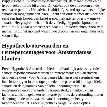
krijgt inzicht in uw maximale leencapaciteit, de maandlasten en de
hypotheekvorm die bij u past. Dit omvat ook de aflosvorm en de
rentevaste periode. Het advies is altijd afgestemd op uw persoonlijke
situatie en mogelijkheden. Stel, u bent een ondernemer die voor het
eerst een huis koopt; dan krijgt u specifiek advies over uw unieke
situatie. Het gesprek behandelt de volledige hypotheekprocedure
van A tot Z, zodat u precies weet wat u kunt verwachten. Voor veel
mensen is dit het moment waarop de droom van een eigen huis echt
vorm krijgt.
Hypotheekvoorwaarden en
rentepercentages voor Amsterdamse
klanten
Freek Hypotheek Amsterdam biedt onafhankelijk advies over de
actuele hypotheekvoorwaarden en rentepercentages van diverse
geldverstrekkers. Voor Amsterdamse klanten is het essentieel om
inzicht te krijgen in de mogelijkheden die passen bij hun specifieke
situatie en de dynamiek van de lokale woningmarkt. De
rentetarieven en voorwaarden variëren sterk, afhankelijk van
factoren zoals de gekozen rentevaste periode, de verhouding tussen
de lening en de marktwaarde van de woning, en het type
hypotheekproduct. Freek Hypotheek vergelijkt deze opties