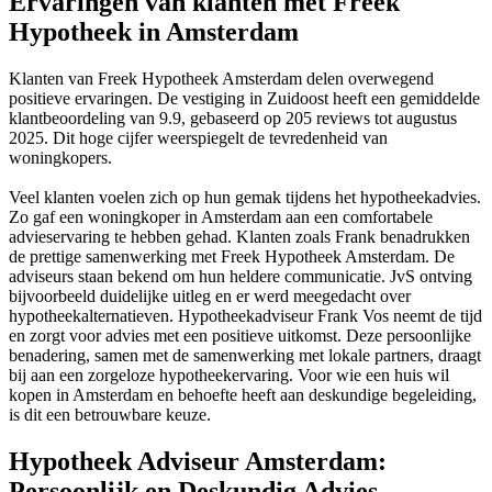
Ervaringen van klanten met Freek
Hypotheek in Amsterdam
Klanten van Freek Hypotheek Amsterdam delen overwegend
positieve ervaringen. De vestiging in Zuidoost heeft een gemiddelde
klantbeoordeling van 9.9, gebaseerd op 205 reviews tot augustus
2025. Dit hoge cijfer weerspiegelt de tevredenheid van
woningkopers.
Veel klanten voelen zich op hun gemak tijdens het hypotheekadvies.
Zo gaf een woningkoper in Amsterdam aan een comfortabele
advieservaring te hebben gehad. Klanten zoals Frank benadrukken
de prettige samenwerking met Freek Hypotheek Amsterdam. De
adviseurs staan bekend om hun heldere communicatie. JvS ontving
bijvoorbeeld duidelijke uitleg en er werd meegedacht over
hypotheekalternatieven. Hypotheekadviseur Frank Vos neemt de tijd
en zorgt voor advies met een positieve uitkomst. Deze persoonlijke
benadering, samen met de samenwerking met lokale partners, draagt
bij aan een zorgeloze hypotheekervaring. Voor wie een huis wil
kopen in Amsterdam en behoefte heeft aan deskundige begeleiding,
is dit een betrouwbare keuze.
Hypotheek Adviseur Amsterdam:
Persoonlijk en Deskundig Advies