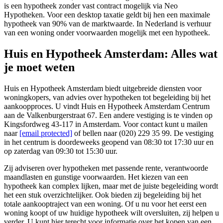
is een hypotheek zonder vast contract mogelijk via Neo
Hypotheken. Voor een desktop taxatie geldt bij hen een maximale
hypotheek van 90% van de marktwaarde. In Nederland is verhuur
van een woning onder voorwaarden mogelijk met een hypotheek.
Huis en Hypotheek Amsterdam: Alles wat
je moet weten
Huis en Hypotheek Amsterdam biedt uitgebreide diensten voor
woningkopers, van advies over hypotheken tot begeleiding bij het
aankoopproces. U vindt Huis en Hypotheek Amsterdam Centrum
aan de Valkenburgerstraat 67. Een andere vestiging is te vinden op
Kingsfordweg 43-117 in Amsterdam. Voor contact kunt u mailen
naar
[email protected]
of bellen naar (020) 229 35 99. De vestiging
in het centrum is doordeweeks geopend van 08:30 tot 17:30 uur en
op zaterdag van 09:30 tot 15:30 uur.
Zij adviseren over hypotheken met passende rente, verantwoorde
maandlasten en gunstige voorwaarden. Het kiezen van een
hypotheek kan complex lijken, maar met de juiste begeleiding wordt
het een stuk overzichtelijker. Ook bieden zij begeleiding bij het
totale aankooptraject van een woning. Of u nu voor het eerst een
woning koopt of uw huidige hypotheek wilt oversluiten, zij helpen u
verder. U kunt hier terecht voor informatie over het kopen van een