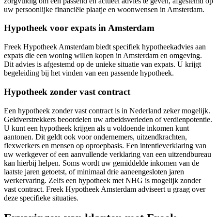
zorgvuldig om een passend en actueel advies te geven, afgestemd op
uw persoonlijke financiële plaatje en woonwensen in Amsterdam.
Hypotheek voor expats in Amsterdam
Freek Hypotheek Amsterdam biedt specifiek hypotheekadvies aan
expats die een woning willen kopen in Amsterdam en omgeving.
Dit advies is afgestemd op de unieke situatie van expats. U krijgt
begeleiding bij het vinden van een passende hypotheek.
Hypotheek zonder vast contract
Een hypotheek zonder vast contract is in Nederland zeker mogelijk.
Geldverstrekkers beoordelen uw arbeidsverleden of verdienpotentie.
U kunt een hypotheek krijgen als u voldoende inkomen kunt
aantonen. Dit geldt ook voor ondernemers, uitzendkrachten,
flexwerkers en mensen op oproepbasis. Een intentieverklaring van
uw werkgever of een aanvullende verklaring van een uitzendbureau
kan hierbij helpen. Soms wordt uw gemiddelde inkomen van de
laatste jaren getoetst, of minimaal drie aaneengesloten jaren
werkervaring. Zelfs een hypotheek met NHG is mogelijk zonder
vast contract. Freek Hypotheek Amsterdam adviseert u graag over
deze specifieke situaties.