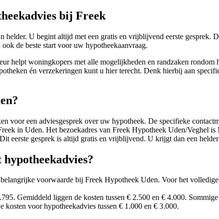
heekadvies bij Freek
lder. U begint altijd met een gratis en vrijblijvend eerste gesprek. D
n ook de beste start voor uw hypotheekaanvraag.
eur helpt woningkopers met alle mogelijkheden en randzaken rondom hyp
theken én verzekeringen kunt u hier terecht. Denk hierbij aan specifiek
den?
 voor een adviesgesprek over uw hypotheek. De specifieke contactmetho
 van Freek in Uden. Het bezoekadres van Freek Hypotheek Uden/Veghel
it eerste gesprek is altijd gratis en vrijblijvend. U krijgt dan een he
t hypotheekadvies?
 een belangrijke voorwaarde bij Freek Hypotheek Uden. Voor het volledi
.795. Gemiddeld liggen de kosten tussen € 2.500 en € 4.000. Sommige 
e kosten voor hypotheekadvies tussen € 1.000 en € 3.000.