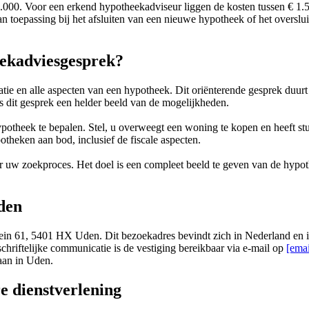
3.000. Voor een erkend hypotheekadviseur liggen de kosten tussen € 1.
an toepassing bij het afsluiten van een nieuwe hypotheek of het overslu
eekadviesgesprek?
tie en alle aspecten van een hypotheek. Dit oriënterende gesprek duur
s dit gesprek een helder beeld van de mogelijkheden.
heek te bepalen. Stel, u overweegt een woning te kopen en heeft st
otheken aan bod, inclusief de fiscale aspecten.
or uw zoekproces. Het doel is een compleet beeld te geven van de hypot
den
ein 61, 5401 HX Uden. Dit bezoekadres bevindt zich in Nederland en 
hriftelijke communicatie is de vestiging bereikbaar via e-mail op
[emai
aan in Uden.
 dienstverlening