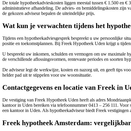
De totale hypotheekadvieskosten liggen meestal tussen € 1.500 en € 
administratieve afhandeling. De advies- en bemiddelingskosten zijn v
de gekozen adviseur bepalen de uiteindelijke prijs.
Wat kun je verwachten tijdens het hypoth
Tijdens een hypotheekadviesgesprek bespreekt u uw persoonlijke situa
positie en toekomstplannen. Bij Freek Hypotheek Uden krijgt u tijden
U bespreekt uw inkomen, schulden en vermogen om uw maximale hypot
de verschillende aflossingsvormen, rentevaste periodes en soorten hyp
De adviseur legt de werkwijze, kosten en nazorg uit, en geeft tips vo
helder pad uit te stippelen voor uw woonsituatie.
Contactgegevens en locatie van Freek in U
De vestiging van Freek Hypotheek Uden heeft als adres Mondriaanpl
kantoor in Uden bereiken via telefoonnummer 0413 – 256 111. Voor sc
een kantoor in Uden. Als hypotheekadviseur biedt Freek vestigingen 
Freek hypotheek Amsterdam: vergelijkbare