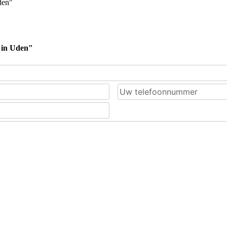
den"
k in Uden"