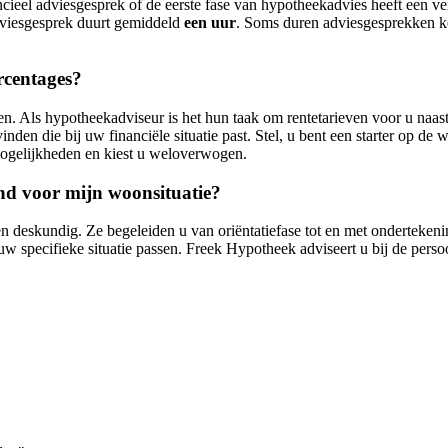
ncieel adviesgesprek of de eerste fase van hypotheekadvies heeft een v
viesgesprek duurt gemiddeld
een uur
. Soms duren adviesgesprekken ko
rcentages?
en. Als hypotheekadviseur is het hun taak om rentetarieven voor u naast
vinden die bij uw financiële situatie past. Stel, u bent een starter op d
 mogelijkheden en kiest u weloverwogen.
nd voor mijn woonsituatie?
en deskundig. Ze begeleiden u van oriëntatiefase tot en met onderteke
 uw specifieke situatie passen. Freek Hypotheek adviseert u bij de pe