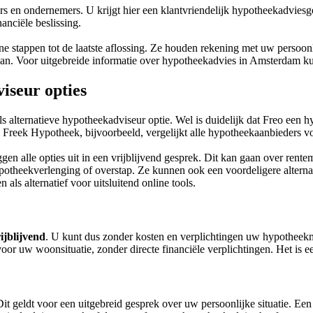
n ondernemers. U krijgt hier een klantvriendelijk hypotheekadviesge
anciële beslissing.
e stappen tot de laatste aflossing. Ze houden rekening met uw persoonli
e staan. Voor uitgebreide informatie over hypotheekadvies in Amsterdam 
iseur opties
ls alternatieve hypotheekadviseur optie. Wel is duidelijk dat Freo een 
Freek Hypotheek, bijvoorbeeld, vergelijkt alle hypotheekaanbieders vo
en alle opties uit in een vrijblijvend gesprek. Dit kan gaan over rent
 hypotheekverlenging of overstap. Ze kunnen ook een voordeligere alter
n als alternatief voor uitsluitend online tools.
rijblijvend
. U kunt dus zonder kosten en verplichtingen uw hypotheekm
s voor uw woonsituatie, zonder directe financiële verplichtingen. Het is
Dit geldt voor een uitgebreid gesprek over uw persoonlijke situatie. E