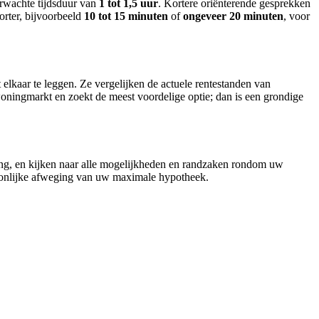
erwachte tijdsduur van
1 tot 1,5 uur
. Kortere oriënterende gesprekken
rter, bijvoorbeeld
10 tot 15 minuten
of
ongeveer 20 minuten
, voor
 elkaar te leggen. Ze vergelijken de actuele rentestanden van
e woningmarkt en zoekt de meest voordelige optie; dan is een grondige
ning, en kijken naar alle mogelijkheden en randzaken rondom uw
rsoonlijke afweging van uw maximale hypotheek.