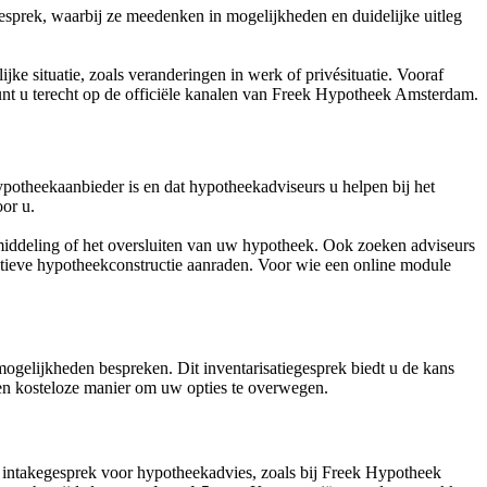
sprek, waarbij ze meedenken in mogelijkheden en duidelijke uitleg
jke situatie, zoals veranderingen in werk of privésituatie. Vooraf
kunt u terecht op de officiële kanalen van Freek Hypotheek Amsterdam.
hypotheekaanbieder is en dat hypotheekadviseurs u helpen bij het
or u.
emiddeling of het oversluiten van uw hypotheek. Ook zoeken adviseurs
natieve hypotheekconstructie aanraden. Voor wie een online module
ogelijkheden bespreken. Dit inventarisatiegesprek biedt u de kans
 een kosteloze manier om uw opties te overwegen.
en intakegesprek voor hypotheekadvies, zoals bij Freek Hypotheek