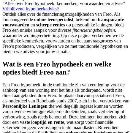
"Alles over Freo hypotheek: kenmerken, voorwaarden en advies"
Vrijblijvend hypotheekadvies?
Ontdek alles over de financieringsmogelijkheden van Freo. Als
toonaangevende
online leenspecialist
, bekend om
transparante
voorwaarden
en
scherpe rentes
op persoonlijke leningen, biedt
Freo een unieke aanpak voor diverse
financieringsbehoeften
,
waaronder woningverbetering. Op deze pagina verkennen we de
specifieke kenmerken, voorwaarden en het aanvraagproces van
Freo’s producten, vergelijken we ze met traditionele hypotheken en
bieden we advies voor jouw situatie.
Wat is een Freo hypotheek en welke
opties biedt Freo aan?
Een Freo hypotheek, in de traditionele zin van een lening voor de
aankoop van een woning met het huis als onderpand, wordt niet
direct aangeboden door Freo. In plaats daarvan specialiseert Freo,
als onderdeel van Rabobank sinds 2007, zich in het verstrekken van
Persoonlijke Leningen
die wel degelijk ingezet kunnen worden
voor diverse woninggerelateerde doeleinden, zoals verbetering of
verbouwing, zoals reeds benoemd. Deze leningen kenmerken zich
door een
vaste looptijd en rente
, wat zorgt voor financiële
zekerheid en geen verrassingen in de maandlasten. Bovendien
hebben klanten de flexibiliteit om
onbeperkt en kosteloos extra af