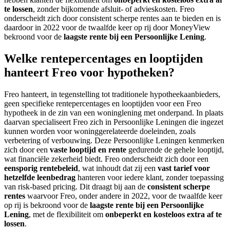
te lossen
, zonder bijkomende afsluit- of advieskosten. Freo
onderscheidt zich door consistent scherpe rentes aan te bieden en is
daardoor in 2022 voor de twaalfde keer op rij door MoneyView
bekroond voor de
laagste rente bij een Persoonlijke Lening
.
Welke rentepercentages en looptijden
hanteert Freo voor hypotheken?
Freo hanteert, in tegenstelling tot traditionele hypotheekaanbieders,
geen specifieke rentepercentages en looptijden voor een Freo
hypotheek in de zin van een woninglening met onderpand. In plaats
daarvan specialiseert Freo zich in Persoonlijke Leningen die ingezet
kunnen worden voor woninggerelateerde doeleinden, zoals
verbetering of verbouwing. Deze Persoonlijke Leningen kenmerken
zich door een
vaste looptijd en rente
gedurende de gehele looptijd,
wat financiële zekerheid biedt. Freo onderscheidt zich door een
eensporig rentebeleid
, wat inhoudt dat zij een
vast tarief voor
hetzelfde leenbedrag
hanteren voor iedere klant, zonder toepassing
van risk-based pricing. Dit draagt bij aan de
consistent scherpe
rentes
waarvoor Freo, onder andere in 2022, voor de twaalfde keer
op rij is bekroond voor de
laagste rente bij een Persoonlijke
Lening
, met de flexibiliteit om
onbeperkt en kosteloos extra af te
lossen
.