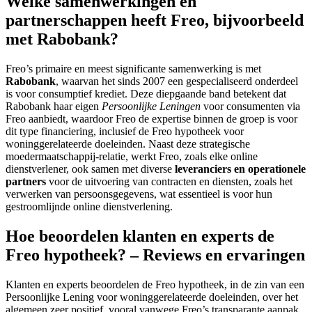
Welke samenwerkingen en
partnerschappen heeft Freo, bijvoorbeeld
met Rabobank?
Freo’s primaire en meest significante samenwerking is met
Rabobank
, waarvan het sinds 2007 een gespecialiseerd onderdeel
is voor consumptief krediet. Deze diepgaande band betekent dat
Rabobank haar eigen
Persoonlijke Leningen
voor consumenten via
Freo aanbiedt, waardoor Freo de expertise binnen de groep is voor
dit type financiering, inclusief de Freo hypotheek voor
woninggerelateerde doeleinden. Naast deze strategische
moedermaatschappij-relatie, werkt Freo, zoals elke online
dienstverlener, ook samen met diverse
leveranciers en operationele
partners
voor de uitvoering van contracten en diensten, zoals het
verwerken van persoonsgegevens, wat essentieel is voor hun
gestroomlijnde online dienstverlening.
Hoe beoordelen klanten en experts de
Freo hypotheek? – Reviews en ervaringen
Klanten en experts beoordelen de Freo hypotheek, in de zin van een
Persoonlijke Lening voor woninggerelateerde doeleinden, over het
algemeen zeer positief, vooral vanwege Freo’s transparante aanpak