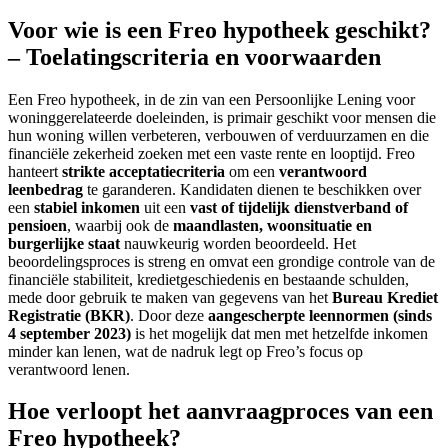
Voor wie is een Freo hypotheek geschikt?
– Toelatingscriteria en voorwaarden
Een Freo hypotheek, in de zin van een Persoonlijke Lening voor
woninggerelateerde doeleinden, is primair geschikt voor mensen die
hun woning willen verbeteren, verbouwen of verduurzamen en die
financiële zekerheid zoeken met een vaste rente en looptijd. Freo
hanteert
strikte acceptatiecriteria
om een
verantwoord
leenbedrag
te garanderen. Kandidaten dienen te beschikken over
een
stabiel inkomen
uit een
vast of tijdelijk dienstverband of
pensioen
, waarbij ook de
maandlasten, woonsituatie en
burgerlijke staat
nauwkeurig worden beoordeeld. Het
beoordelingsproces is streng en omvat een grondige controle van de
financiële stabiliteit, kredietgeschiedenis en bestaande schulden,
mede door gebruik te maken van gegevens van het
Bureau Krediet
Registratie (BKR)
. Door deze
aangescherpte leennormen (sinds
4 september 2023)
is het mogelijk dat men met hetzelfde inkomen
minder kan lenen, wat de nadruk legt op Freo’s focus op
verantwoord lenen.
Hoe verloopt het aanvraagproces van een
Freo hypotheek?