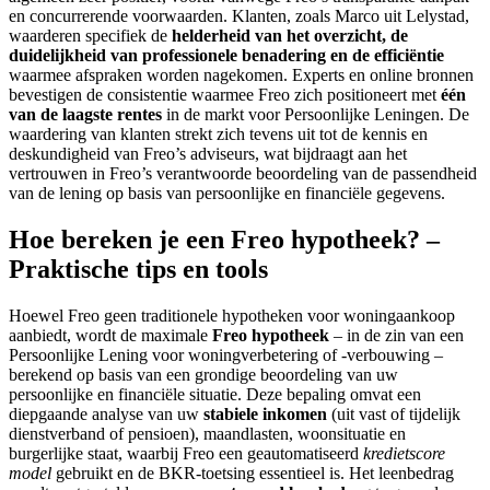
en concurrerende voorwaarden. Klanten, zoals Marco uit Lelystad,
waarderen specifiek de
helderheid van het overzicht, de
duidelijkheid van professionele benadering en de efficiëntie
waarmee afspraken worden nagekomen. Experts en online bronnen
bevestigen de consistentie waarmee Freo zich positioneert met
één
van de laagste rentes
in de markt voor Persoonlijke Leningen. De
waardering van klanten strekt zich tevens uit tot de kennis en
deskundigheid van Freo’s adviseurs, wat bijdraagt aan het
vertrouwen in Freo’s verantwoorde beoordeling van de passendheid
van de lening op basis van persoonlijke en financiële gegevens.
Hoe bereken je een Freo hypotheek? –
Praktische tips en tools
Hoewel Freo geen traditionele hypotheken voor woningaankoop
aanbiedt, wordt de maximale
Freo hypotheek
– in de zin van een
Persoonlijke Lening voor woningverbetering of -verbouwing –
berekend op basis van een grondige beoordeling van uw
persoonlijke en financiële situatie. Deze bepaling omvat een
diepgaande analyse van uw
stabiele inkomen
(uit vast of tijdelijk
dienstverband of pensioen), maandlasten, woonsituatie en
burgerlijke staat, waarbij Freo een geautomatiseerd
kredietscore
model
gebruikt en de BKR-toetsing essentieel is. Het leenbedrag