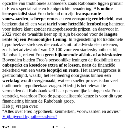
opzichte van traditionele aanbieders zoals Rabobank liggen primair
in Freo’s specialisatie en klantgerichte benadering. Als
online
leenspecialist
staat Freo bekend om zijn
transparante
voorwaarden
,
scherpe rentes
en een
eensporig rentebeleid
, wat
betekent dat zij een
vast tarief voor hetzelfde leenbedrag
hanteren
voor iedere klant zonder risicogebaseerde prijzen, en daarvoor in
2022 voor de twaalfde keer op rij zijn bekroond voor de
laagste
rente bij een Persoonlijke Lening
. In tegenstelling tot traditionele
hypotheekverstrekkers die vaak afsluit- of advieskosten rekenen,
zoals het adviestarief van € 2.100 voor een startershypotheek bij
Rabobank, rekent Freo
geen bijkomende afsluit- of advieskosten
.
Bovendien bieden Freo’s persoonlijke leningen de flexibiliteit om
onbeperkt en kosteloos extra af te lossen
, naast de financiële
zekerheid van een
vaste looptijd en rente
. Het aanvraagproces is
gestroomlijnd, waarbij het leenbedrag doorgaans binnen
één
werkdag
wordt overgemaakt, wat een sneller proces is dan veel
traditionele hypotheekaanvragen. Hierbij is het relevant te
vermelden dat Rabobank zelf haar persoonlijke leningen via Freo
verstrekt, waardoor Freo de gespecialiseerde keuze is voor dit type
financiering binnen de Rabobank groep.
Heb jij vragen over:
“Alles over Freo hypotheek: kenmerken, voorwaarden en advies”
Vrijblijvend hypotheekadvies?