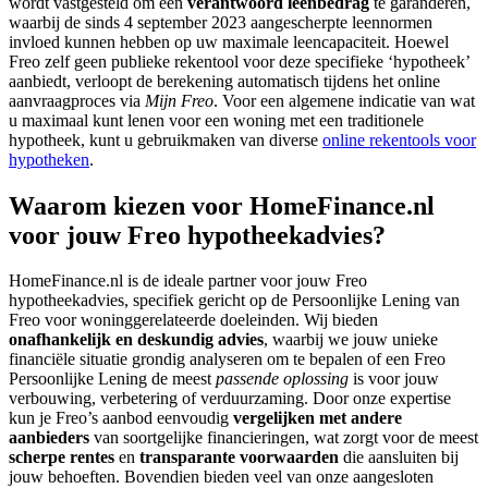
wordt vastgesteld om een
verantwoord leenbedrag
te garanderen,
waarbij de sinds 4 september 2023 aangescherpte leennormen
invloed kunnen hebben op uw maximale leencapaciteit. Hoewel
Freo zelf geen publieke rekentool voor deze specifieke ‘hypotheek’
aanbiedt, verloopt de berekening automatisch tijdens het online
aanvraagproces via
Mijn Freo
. Voor een algemene indicatie van wat
u maximaal kunt lenen voor een woning met een traditionele
hypotheek, kunt u gebruikmaken van diverse
online rekentools voor
hypotheken
.
Waarom kiezen voor HomeFinance.nl
voor jouw Freo hypotheekadvies?
HomeFinance.nl is de ideale partner voor jouw Freo
hypotheekadvies, specifiek gericht op de Persoonlijke Lening van
Freo voor woninggerelateerde doeleinden. Wij bieden
onafhankelijk en deskundig advies
, waarbij we jouw unieke
financiële situatie grondig analyseren om te bepalen of een Freo
Persoonlijke Lening de meest
passende oplossing
is voor jouw
verbouwing, verbetering of verduurzaming. Door onze expertise
kun je Freo’s aanbod eenvoudig
vergelijken met andere
aanbieders
van soortgelijke financieringen, wat zorgt voor de meest
scherpe rentes
en
transparante voorwaarden
die aansluiten bij
jouw behoeften. Bovendien bieden veel van onze aangesloten