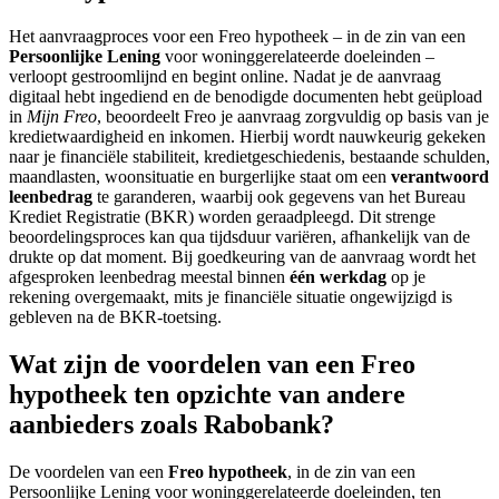
Het aanvraagproces voor een Freo hypotheek – in de zin van een
Persoonlijke Lening
voor woninggerelateerde doeleinden –
verloopt gestroomlijnd en begint online. Nadat je de aanvraag
digitaal hebt ingediend en de benodigde documenten hebt geüpload
in
Mijn Freo
, beoordeelt Freo je aanvraag zorgvuldig op basis van je
kredietwaardigheid en inkomen. Hierbij wordt nauwkeurig gekeken
naar je financiële stabiliteit, kredietgeschiedenis, bestaande schulden,
maandlasten, woonsituatie en burgerlijke staat om een
verantwoord
leenbedrag
te garanderen, waarbij ook gegevens van het Bureau
Krediet Registratie (BKR) worden geraadpleegd. Dit strenge
beoordelingsproces kan qua tijdsduur variëren, afhankelijk van de
drukte op dat moment. Bij goedkeuring van de aanvraag wordt het
afgesproken leenbedrag meestal binnen
één werkdag
op je
rekening overgemaakt, mits je financiële situatie ongewijzigd is
gebleven na de BKR-toetsing.
Wat zijn de voordelen van een Freo
hypotheek ten opzichte van andere
aanbieders zoals Rabobank?
De voordelen van een
Freo hypotheek
, in de zin van een
Persoonlijke Lening voor woninggerelateerde doeleinden, ten