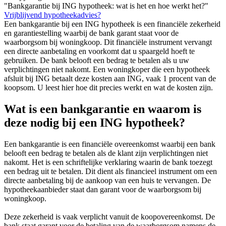
"Bankgarantie bij ING hypotheek: wat is het en hoe werkt het?"
Vrijblijvend hypotheekadvies?
Een bankgarantie bij een ING hypotheek is een financiële zekerheid
en garantiestelling waarbij de bank garant staat voor de
waarborgsom bij woningkoop. Dit financiële instrument vervangt
een directe aanbetaling en voorkomt dat u spaargeld hoeft te
gebruiken. De bank belooft een bedrag te betalen als u uw
verplichtingen niet nakomt. Een woningkoper die een hypotheek
afsluit bij ING betaalt deze kosten aan ING, vaak 1 procent van de
koopsom. U leest hier hoe dit precies werkt en wat de kosten zijn.
Wat is een bankgarantie en waarom is
deze nodig bij een ING hypotheek?
Een bankgarantie is een financiële overeenkomst waarbij een bank
belooft een bedrag te betalen als de klant zijn verplichtingen niet
nakomt. Het is een schriftelijke verklaring waarin de bank toezegt
een bedrag uit te betalen. Dit dient als financieel instrument om een
directe aanbetaling bij de aankoop van een huis te vervangen. De
hypotheekaanbieder staat dan garant voor de waarborgsom bij
woningkoop.
Deze zekerheid is vaak verplicht vanuit de koopovereenkomst. De
bank staat garant voor de betaling van de waarborgsom namens de