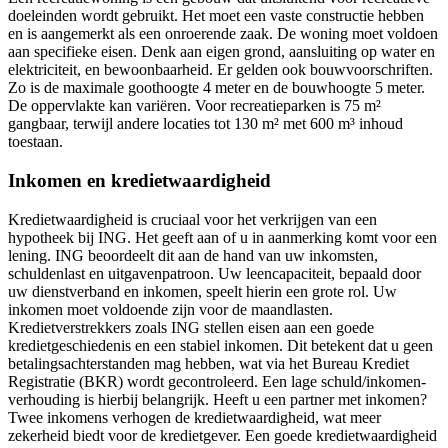
doeleinden wordt gebruikt. Het moet een vaste constructie hebben
en is aangemerkt als een onroerende zaak. De woning moet voldoen
aan specifieke eisen. Denk aan eigen grond, aansluiting op water en
elektriciteit, en bewoonbaarheid. Er gelden ook bouwvoorschriften.
Zo is de maximale goothoogte 4 meter en de bouwhoogte 5 meter.
De oppervlakte kan variëren. Voor recreatieparken is 75 m²
gangbaar, terwijl andere locaties tot 130 m² met 600 m³ inhoud
toestaan.
Inkomen en kredietwaardigheid
Kredietwaardigheid is cruciaal voor het verkrijgen van een
hypotheek bij ING. Het geeft aan of u in aanmerking komt voor een
lening. ING beoordeelt dit aan de hand van uw inkomsten,
schuldenlast en uitgavenpatroon. Uw leencapaciteit, bepaald door
uw dienstverband en inkomen, speelt hierin een grote rol. Uw
inkomen moet voldoende zijn voor de maandlasten.
Kredietverstrekkers zoals ING stellen eisen aan een goede
kredietgeschiedenis en een stabiel inkomen. Dit betekent dat u geen
betalingsachterstanden mag hebben, wat via het Bureau Krediet
Registratie (BKR) wordt gecontroleerd. Een lage schuld/inkomen-
verhouding is hierbij belangrijk. Heeft u een partner met inkomen?
Twee inkomens verhogen de kredietwaardigheid, wat meer
zekerheid biedt voor de kredietgever. Een goede kredietwaardigheid