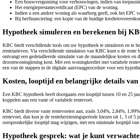
Een bouwvergunning voor verbouwingen, indien van toepassin
Het energieprestatiecertificaat (EPC) van de woning.
Indien u een andere woning als waarborg geeft, ook het EPC v
Bij herfinanciering: een kopie van de huidige kredietovereenkom
Hypotheek simuleren en berekenen bij K
KBC biedt verschillende tools om uw hypotheek te simuleren en te be
rentetarieven. Via verschillende simulators van KBC kunt u de rente
ontvangt een gedetailleerde simulatie van de maandelijkse kosten en
droomwoninglening kent. Met een woningkrediet met variabele rentev
een van de stappen in de digitale aanvraagprocedure voor een hypoth
Kosten, looptijd en belangrijke details v
Een KBC hypotheek heeft doorgaans een looptijd tussen 10 en 25 jaar. 
koppelen aan een vaste of variabele rentevoet.
KBC biedt diverse vaste rentevoeten aan, zoals 3,04%, 2,84%, 1,99%,
rentevoet, dan kun je de renteherzieningsperiode kiezen uit 1, 3 of 5 
oorspronkelijke looptijd mag wijzigen, met een minimale looptijd van 
Hypotheek gesprek: wat je kunt verwacht