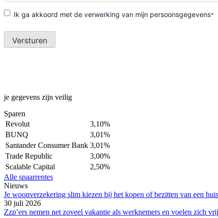
je gegevens zijn veilig
Sparen
Revolut
3,10%
BUNQ
3,01%
Santander Consumer Bank
3,01%
Trade Republic
3,00%
Scalable Capital
2,50%
Alle spaarrentes
Nieuws
Je woonverzekering slim kiezen bij het kopen of bezitten van een hui
30 juli 2026
Zzp’ers nemen net zoveel vakantie als werknemers en voelen zich vri