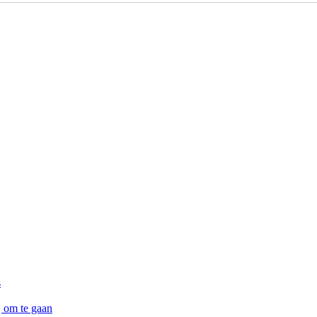
s
j om te gaan