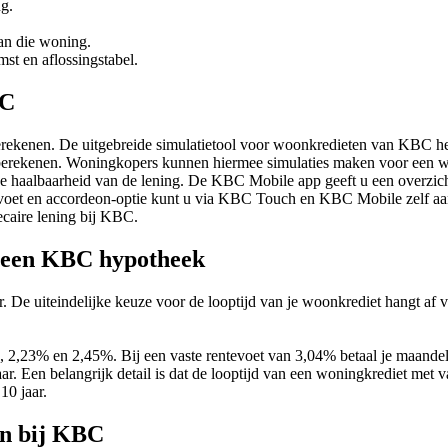
g.
an die woning.
st en aflossingstabel.
BC
rekenen. De uitgebreide simulatietool voor woonkredieten van KBC hel
 berekenen. Woningkopers kunnen hiermee simulaties maken voor een wo
 de haalbaarheid van de lening. De KBC Mobile app geeft u een overzi
oet en accordeon-optie kunt u via KBC Touch en KBC Mobile zelf aanp
ecaire lening bij KBC.
an een KBC hypotheek
De uiteindelijke keuze voor de looptijd van je woonkrediet hangt af van
 2,23% en 2,45%. Bij een vaste rentevoet van 3,04% betaal je maandel
jaar. Een belangrijk detail is dat de looptijd van een woningkrediet met
10 jaar.
en bij KBC