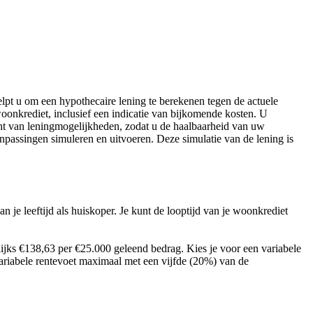
pt u om een hypothecaire lening te berekenen tegen de actuele
onkrediet, inclusief een indicatie van bijkomende kosten. U
cht van leningmogelijkheden, zodat u de haalbaarheid van uw
assingen simuleren en uitvoeren. Deze simulatie van de lening is
 je leeftijd als huiskoper. Je kunt de looptijd van je woonkrediet
ijks €138,63 per €25.000 geleend bedrag. Kies je voor een variabele
 variabele rentevoet maximaal met een vijfde (20%) van de