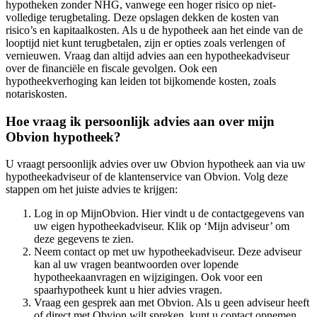
hypotheken zonder NHG, vanwege een hoger risico op niet-
volledige terugbetaling. Deze opslagen dekken de kosten van
risico’s en kapitaalkosten. Als u de hypotheek aan het einde van de
looptijd niet kunt terugbetalen, zijn er opties zoals verlengen of
vernieuwen. Vraag dan altijd advies aan een hypotheekadviseur
over de financiële en fiscale gevolgen. Ook een
hypotheekverhoging kan leiden tot bijkomende kosten, zoals
notariskosten.
Hoe vraag ik persoonlijk advies aan over mijn
Obvion hypotheek?
U vraagt persoonlijk advies over uw Obvion hypotheek aan via uw
hypotheekadviseur of de klantenservice van Obvion. Volg deze
stappen om het juiste advies te krijgen:
Log in op MijnObvion. Hier vindt u de contactgegevens van
uw eigen hypotheekadviseur. Klik op ‘Mijn adviseur’ om
deze gegevens te zien.
Neem contact op met uw hypotheekadviseur. Deze adviseur
kan al uw vragen beantwoorden over lopende
hypotheekaanvragen en wijzigingen. Ook voor een
spaarhypotheek kunt u hier advies vragen.
Vraag een gesprek aan met Obvion. Als u geen adviseur heeft
of direct met Obvion wilt spreken, kunt u contact opnemen