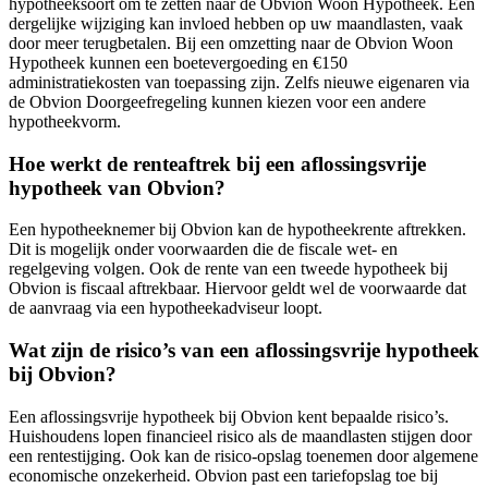
hypotheeksoort om te zetten naar de Obvion Woon Hypotheek. Een
dergelijke wijziging kan invloed hebben op uw maandlasten, vaak
door meer terugbetalen. Bij een omzetting naar de Obvion Woon
Hypotheek kunnen een boetevergoeding en €150
administratiekosten van toepassing zijn. Zelfs nieuwe eigenaren via
de Obvion Doorgeefregeling kunnen kiezen voor een andere
hypotheekvorm.
Hoe werkt de renteaftrek bij een aflossingsvrije
hypotheek van Obvion?
Een hypotheeknemer bij Obvion kan de hypotheekrente aftrekken.
Dit is mogelijk onder voorwaarden die de fiscale wet- en
regelgeving volgen. Ook de rente van een tweede hypotheek bij
Obvion is fiscaal aftrekbaar. Hiervoor geldt wel de voorwaarde dat
de aanvraag via een hypotheekadviseur loopt.
Wat zijn de risico’s van een aflossingsvrije hypotheek
bij Obvion?
Een aflossingsvrije hypotheek bij Obvion kent bepaalde risico’s.
Huishoudens lopen financieel risico als de maandlasten stijgen door
een rentestijging. Ook kan de risico-opslag toenemen door algemene
economische onzekerheid. Obvion past een tariefopslag toe bij