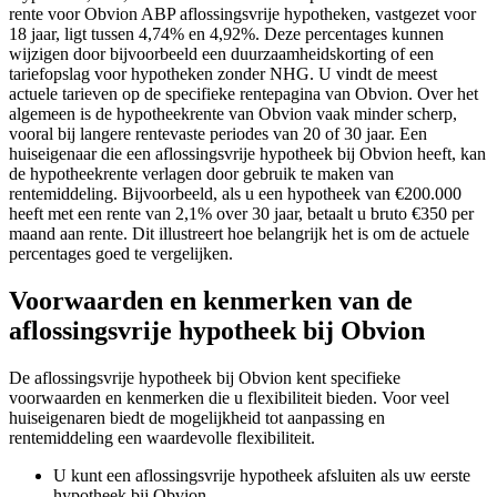
rente voor Obvion ABP aflossingsvrije hypotheken, vastgezet voor
18 jaar, ligt tussen 4,74% en 4,92%. Deze percentages kunnen
wijzigen door bijvoorbeeld een duurzaamheidskorting of een
tariefopslag voor hypotheken zonder NHG. U vindt de meest
actuele tarieven op de specifieke rentepagina van Obvion. Over het
algemeen is de hypotheekrente van Obvion vaak minder scherp,
vooral bij langere rentevaste periodes van 20 of 30 jaar. Een
huiseigenaar die een aflossingsvrije hypotheek bij Obvion heeft, kan
de hypotheekrente verlagen door gebruik te maken van
rentemiddeling. Bijvoorbeeld, als u een hypotheek van €200.000
heeft met een rente van 2,1% over 30 jaar, betaalt u bruto €350 per
maand aan rente. Dit illustreert hoe belangrijk het is om de actuele
percentages goed te vergelijken.
Voorwaarden en kenmerken van de
aflossingsvrije hypotheek bij Obvion
De aflossingsvrije hypotheek bij Obvion kent specifieke
voorwaarden en kenmerken die u flexibiliteit bieden. Voor veel
huiseigenaren biedt de mogelijkheid tot aanpassing en
rentemiddeling een waardevolle flexibiliteit.
U kunt een aflossingsvrije hypotheek afsluiten als uw eerste
hypotheek bij Obvion.