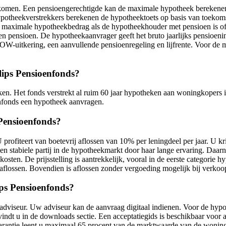
komen. Een pensioengerechtigde kan de maximale hypotheek berekenen
otheekverstrekkers berekenen de hypotheektoets op basis van toekom
 maximale hypotheekbedrag als de hypotheekhouder met pensioen is of 
n pensioen. De hypotheekaanvrager geeft het bruto jaarlijks pensio
itkering, een aanvullende pensioenregeling en lijfrente. Voor de mees
lips Pensioenfonds?
eken. Het fonds verstrekt al ruim 60 jaar hypotheken aan woningkopers
enfonds een hypotheek aanvragen.
 Pensioenfonds?
 profiteert van boetevrij aflossen van 10% per leningdeel per jaar. U 
en stabiele partij in de hypotheekmarkt door haar lange ervaring. Daa
osten. De prijsstelling is aantrekkelijk, vooral in de eerste categori
 aflossen. Bovendien is aflossen zonder vergoeding mogelijk bij verko
ips Pensioenfonds?
dviseur. Uw adviseur kan de aanvraag digitaal indienen. Voor de hypo
indt u in de downloads sectie. Een acceptatiegids is beschikbaar voor
arantie leent u maximaal 65 procent van de marktwaarde van de wonin