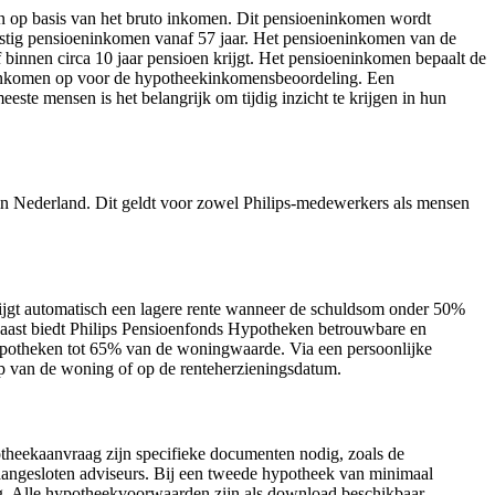
 op basis van het bruto inkomen. Dit pensioeninkomen wordt
stig pensioeninkomen vanaf 57 jaar. Het pensioeninkomen van de
binnen circa 10 jaar pensioen krijgt. Het pensioeninkomen bepaalt de
eninkomen op voor de hypotheekinkomensbeoordeling. Een
te mensen is het belangrijk om tijdig inzicht te krijgen in hun
 in Nederland. Dit geldt voor zowel Philips-medewerkers als mensen
krijgt automatisch een lagere rente wanneer de schuldsom onder 50%
rnaast biedt Philips Pensioenfonds Hypotheken betrouwbare en
e hypotheken tot 65% van de woningwaarde. Via een persoonlijke
op van de woning of op de renteherzieningsdatum.
theekaanvraag zijn specifieke documenten nodig, zoals de
 aangesloten adviseurs. Bij een tweede hypotheek van minimaal
g. Alle hypotheekvoorwaarden zijn als download beschikbaar.