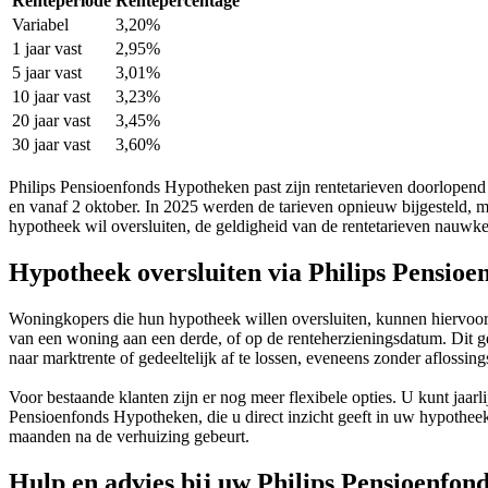
Renteperiode
Rentepercentage
Variabel
3,20%
1 jaar vast
2,95%
5 jaar vast
3,01%
10 jaar vast
3,23%
20 jaar vast
3,45%
30 jaar vast
3,60%
Philips Pensioenfonds Hypotheken past zijn rentetarieven doorlopend a
en vanaf 2 oktober. In 2025 werden de tarieven opnieuw bijgesteld, me
hypotheek wil oversluiten, de geldigheid van de rentetarieven nauwke
Hypotheek oversluiten via Philips Pensio
Woningkopers die hun hypotheek willen oversluiten, kunnen hiervoor 
van een woning aan een derde, of op de renteherzieningsdatum. Dit g
naar marktrente of gedeeltelijk af te lossen, eveneens zonder aflossin
Voor bestaande klanten zijn er nog meer flexibele opties. U kunt jaarl
Pensioenfonds Hypotheken, die u direct inzicht geeft in uw hypotheek
maanden na de verhuizing gebeurt.
Hulp en advies bij uw Philips Pensioenfon