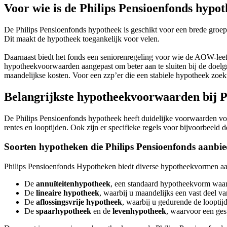
Voor wie is de Philips Pensioenfonds hypot
De Philips Pensioenfonds hypotheek is geschikt voor een brede groep
Dit maakt de hypotheek toegankelijk voor velen.
Daarnaast biedt het fonds een seniorenregeling voor wie de AOW-leef
hypotheekvoorwaarden aangepast om beter aan te sluiten bij de doelg
maandelijkse kosten. Voor een zzp’er die een stabiele hypotheek zoekt,
Belangrijkste hypotheekvoorwaarden bij P
De Philips Pensioenfonds hypotheek heeft duidelijke voorwaarden voo
rentes en looptijden. Ook zijn er specifieke regels voor bijvoorbeeld
Soorten hypotheken die Philips Pensioenfonds aanbie
Philips Pensioenfonds Hypotheken biedt diverse hypotheekvormen aan
De
annuïteitenhypotheek
, een standaard hypotheekvorm waarb
De
lineaire hypotheek
, waarbij u maandelijks een vast deel va
De
aflossingsvrije hypotheek
, waarbij u gedurende de loopti
De
spaarhypotheek
en de
levenhypotheek
, waarvoor een ges