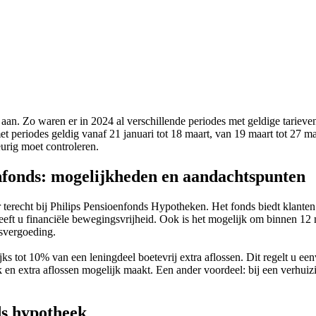
an. Zo waren er in 2024 al verschillende periodes met geldige tarieven,
t periodes geldig vanaf 21 januari tot 18 maart, van 19 maart tot 27 m
urig moet controleren.
enfonds: mogelijkheden en aandachtspunten
terecht bij Philips Pensioenfonds Hypotheken. Het fonds biedt klanten
eeft u financiële bewegingsvrijheid. Ook is het mogelijk om binnen 12 
gsvergoeding.
ijks tot 10% van een leningdeel boetevrij extra aflossen. Dit regelt u e
 en extra aflossen mogelijk maakt. Een ander voordeel: bij een verhuizi
ds hypotheek