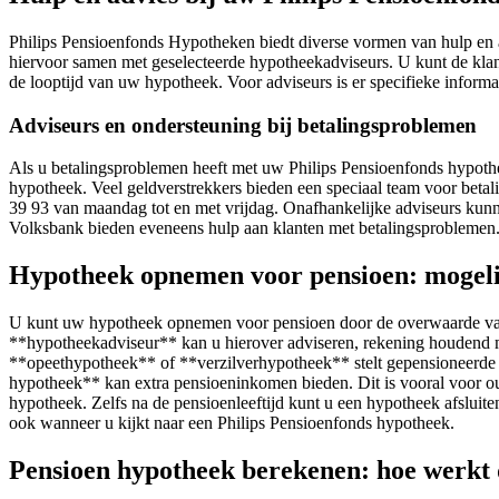
Philips Pensioenfonds Hypotheken biedt diverse vormen van hulp en a
hiervoor samen met geselecteerde hypotheekadviseurs. U kunt de klant
de looptijd van uw hypotheek. Voor adviseurs is er specifieke informa
Adviseurs en ondersteuning bij betalingsproblemen
Als u betalingsproblemen heeft met uw Philips Pensioenfonds hypoth
hypotheek. Veel geldverstrekkers bieden een speciaal team voor betali
39 93 van maandag tot en met vrijdag. Onafhankelijke adviseurs k
Volksbank bieden eveneens hulp aan klanten met betalingsproblemen
Hypotheek opnemen voor pensioen: mogel
U kunt uw hypotheek opnemen voor pensioen door de overwaarde van u
**hypotheekadviseur** kan u hierover adviseren, rekening houdend me
**opeethypotheek** of **verzilverhypotheek** stelt gepensioneerde
hypotheek** kan extra pensioeninkomen bieden. Dit is vooral voor 
hypotheek. Zelfs na de pensioenleeftijd kunt u een hypotheek afslui
ook wanneer u kijkt naar een Philips Pensioenfonds hypotheek.
Pensioen hypotheek berekenen: hoe werkt 