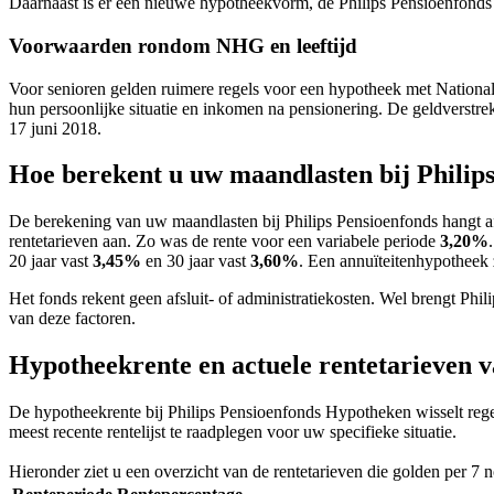
Daarnaast is er een nieuwe hypotheekvorm, de Philips Pensioenfonds 
Voorwaarden rondom NHG en leeftijd
Voor senioren gelden ruimere regels voor een hypotheek met Nation
hun persoonlijke situatie en inkomen na pensionering. De geldverstre
17 juni 2018.
Hoe berekent u uw maandlasten bij Philip
De berekening van uw maandlasten bij Philips Pensioenfonds hangt af
rentetarieven aan. Zo was de rente voor een variabele periode
3,20%
20 jaar vast
3,45%
en 30 jaar vast
3,60%
. Een annuïteitenhypotheek
Het fonds rekent geen afsluit- of administratiekosten. Wel brengt Phil
van deze factoren.
Hypotheekrente en actuele rentetarieven v
De hypotheekrente bij Philips Pensioenfonds Hypotheken wisselt regelm
meest recente rentelijst te raadplegen voor uw specifieke situatie.
Hieronder ziet u een overzicht van de rentetarieven die golden per 7