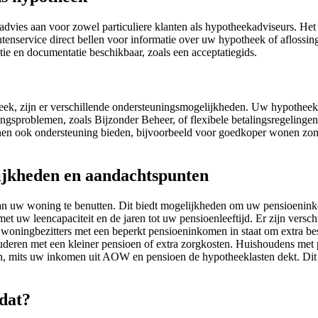
dvies aan voor zowel particuliere klanten als hypotheekadviseurs. Het
enservice direct bellen voor informatie over uw hypotheek of aflossin
tie en documentatie beschikbaar, zoals een acceptatiegids.
eek, zijn er verschillende ondersteuningsmogelijkheden. Uw hypotheek
ngsproblemen, zoals Bijzonder Beheer, of flexibele betalingsregelingen 
unnen ook ondersteuning bieden, bijvoorbeeld voor goedkoper wonen 
.
ijkheden en aandachtspunten
w woning te benutten. Dit biedt mogelijkheden om uw pensioeninkomen
t uw leencapaciteit en de jaren tot uw pensioenleeftijd. Er zijn versc
 woningbezitters met een beperkt pensioeninkomen in staat om extra 
ouderen met een kleiner pensioen of extra zorgkosten. Huishoudens 
ten, mits uw inkomen uit AOW en pensioen de hypotheeklasten dekt. Dit
dat?