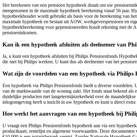
Het berekenen van een pensioen hypotheek draait om uw pensioenin
meegenomen in de maximale hypotheek berekening vanaf 56 jaar. Hyp
hypotheekhouder wordt gebruikt als basis voor de berekening van het
maximale hypotheek en bestaat uit AOW, werkgeverspensioen en eige
hypotheekberekening voor gepensioneerden houdt rekening met de AOW-u
pensioeninkomen.
Kan ik een hypotheek afsluiten als deelnemer van Phi
Ja, u kunt een hypotheek afsluiten bij Philips Pensioenfonds Hypoth
die niet bij Philips werken. U kunt dus als deelnemer van het pensio
Wat zijn de voordelen van een hypotheek via Philips
Een hypotheek via Philips Pensioenfonds biedt u diverse voordelen. U
van de marktwaarde van de woning zakt. Het fonds staat bekend als e
duidelijke producten met langetermijnzekerheid over de maandelijkse k
inlogomgeving heeft u inzicht in uw hypotheek en kunt u direct extra
Hoe werkt het aanvragen van een hypotheek bij Phil
U vraagt een Philips Pensioenfonds hypotheek aan via een hypotheeka
productkaart, rentelijst en algemene voorwaarden. Deze documenten v
€10.000 is een notarisbezoek vereist. Zonder Nationale Hypotheek G