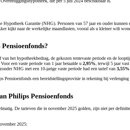
Overbruggingshypotheek, die per 5 juli 2024 beschikbaar is.
ale Hypotheek Garantie (NHG). Personen van 57 jaar en ouder kunnen
kker kijkt naar de werkelijke maandlasten, vooral als u kleiner wilt wo
s Pensioenfonds?
 van het hypotheekbedrag, de gekozen rentevaste periode en de loopti
. Voor een vaste periode van 1 jaar betaalde u
2,95%
, terwijl 5 jaar vas
 zonder NHG met een 10-jarige vaste periode had een tarief van
3,55%
ips Pensioenfonds een bereidstellingsprovisie in rekening bij verlengin
an Philips Pensioenfonds
atig. De tarieven die in november 2025 golden, zijn niet per definitie
 november 2025: