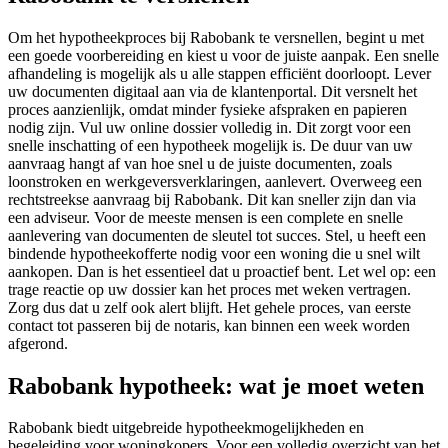
Om het hypotheekproces bij Rabobank te versnellen, begint u met
een goede voorbereiding en kiest u voor de juiste aanpak. Een snelle
afhandeling is mogelijk als u alle stappen efficiënt doorloopt. Lever
uw documenten digitaal aan via de klantenportal. Dit versnelt het
proces aanzienlijk, omdat minder fysieke afspraken en papieren
nodig zijn. Vul uw online dossier volledig in. Dit zorgt voor een
snelle inschatting of een hypotheek mogelijk is. De duur van uw
aanvraag hangt af van hoe snel u de juiste documenten, zoals
loonstroken en werkgeversverklaringen, aanlevert. Overweeg een
rechtstreekse aanvraag bij Rabobank. Dit kan sneller zijn dan via
een adviseur. Voor de meeste mensen is een complete en snelle
aanlevering van documenten de sleutel tot succes. Stel, u heeft een
bindende hypotheekofferte nodig voor een woning die u snel wilt
aankopen. Dan is het essentieel dat u proactief bent. Let wel op: een
trage reactie op uw dossier kan het proces met weken vertragen.
Zorg dus dat u zelf ook alert blijft. Het gehele proces, van eerste
contact tot passeren bij de notaris, kan binnen een week worden
afgerond.
Rabobank hypotheek: wat je moet weten
Rabobank biedt uitgebreide hypotheekmogelijkheden en
begeleiding voor woningkopers. Voor een volledig overzicht van het