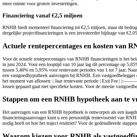
meer ruimte voor grotere investeringen.
Financiering vanaf €2,5 miljoen
RNHB biedt momenteel financiering tot €2,5 miljoen, maar dit bedra
dergelijke projectfinancieringen is een investeerder bijdrage van €2
Actuele rentepercentages en kosten van R
Voor de actuele rentepercentages van RNHB financieringen is het bel
in juni 2024. Voor een looptijd van 10 jaar lag dit percentage op 5,8
tussen 5,40% en 5,95% voor rentevaste periodes van 1 tot 7 jaar. Naa
een vastgoedhypotheek aanvragen bij RNHB. Een vastgoedbelegger die
het moment van aflossen: | Jaar rentevaste periode | Exit Fee | |:————
lossen gepaard gaat met specifieke kosten. Voor de meeste vastgoedbe
Stappen om een RNHB hypotheek aan te v
Het aanvragen van een RNHB hypotheek is ontworpen als een laagdrem
financieringsaanvrager kunt u een persoonlijk rentevoorstel van RNH
nodig heeft en hoe het traject eruitziet? Voor de gedetailleerde stapp
Waarom kiezen voor RNHB als vastgoedfi