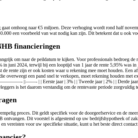
g gaat omhoog naar €5 miljoen. Deze verhoging wordt rond half novem
.050.000 een voorbeeld van wat nodig kan zijn. Dit betekent dat u ook 
NHB financieringen
angrijk om naar de peildatum te kijken. Voor professionals bedroeg de 
5% in juni 2024, terwijl bij een looptijd van 1 jaar de rente 5,95% wa
st de rente zijn er ook kosten waar u rekening mee moet houden. Een a
 overweegt een pand snel te verkopen, moet rekening houden met exit f
———- |:——- | | Eerste jaar | 3% | | Tweede jaar | 2% | | Derde jaar | 1
leggers is het daarom verstandig om de rentevaste periode zorgvuldig t
ragen
pelig proces. Dit geldt specifiek voor de doorgeefservice en de mee
B ontvangen. Dit voorstel is afgestemd op uw bedrijfshypotheek of zak
en en vereisten voor uw specifieke situatie, kunt u het beste direct co
nancier?