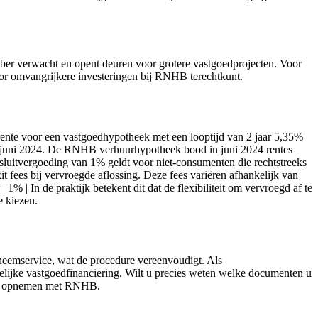
ber verwacht en opent deuren voor grotere vastgoedprojecten. Voor
voor omvangrijkere investeringen bij RNHB terechtkunt.
rente voor een vastgoedhypotheek met een looptijd van 2 jaar 5,35%
s in juni 2024. De RNHB verhuurhypotheek bood in juni 2024 rentes
fsluitvergoeding van 1% geldt voor niet-consumenten die rechtstreeks
ees bij vervroegde aflossing. Deze fees variëren afhankelijk van
% | In de praktijk betekent dit dat de flexibiliteit om vervroegd af te
e kiezen.
neemservice, wat de procedure vereenvoudigt. Als
elijke vastgoedfinanciering. Wilt u precies weten welke documenten u
ntact opnemen met RNHB.