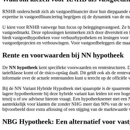
RNHB onderscheidt zich als vastgoedfinancier door hun diepgaande exp
expertise in vastgoedfinanciering begrijpen zij de dynamiek van de 
U kiest voor RNHB vanwege hun focus op beleggingsvastgoed. Ze bied
vastgoedmarkt. Deze oplossingen kenmerken zich door diversiteit en f
biedt vastgoedhypotheken voor verhuurhypotheken en leningen voor c
vastgoedprojecten en verbouwingen. Voor vastgoedbeleggers die maa
Rente en voorwaarden bij NN hypotheek
De
NN hypotheek
kent specifieke voorwaarden en rentestructuren. D
tariefklasse komt of de risico-opslag daalt. Dit geldt ook als de ren
informatie over de actuele rentestanden kunt u terecht op de officië
Bij de NN Variant Hybride Hypotheek met spaaroptie is de spaarrente g
lagere hypotheekrente bij deze hybride variant kan leiden tot een hog
tenzij u of uw adviseur hierom vraagt. Een hypotheeknemer met een 
aantrekkelijk voor klanten die zonder NHG meer dan 90% van de wonin
bijvoorbeeld door extra aflossing of een stijging van de marktwaarde
NBG Hypotheek: Een alternatief voor vast