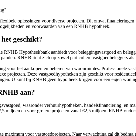
ng"
exibele oplossingen voor diverse projecten. Dit omvat financieringen
de mogelijkheden en voorwaarden van een RNHB hypotheek.
het geschikt?
 die RNHB Hypotheekbank aanbiedt voor beleggingsvastgoed en beleg
 panden. RNHB richt zich op zowel particuliere vastgoedbeleggers als p
ing voor het aankopen en beheren van woonruimtes. Professionele v
lexe projecten. Deze vastgoedhypotheken zijn geschikt voor residentie
singen. U kunt bij RNHB geen hypotheek krijgen voor een eigen wonin
t RNHB aan?
svastgoed, waaronder verhuurhypotheken, handelsfinanciering, en maa
2,5 miljoen en voor grotere projecten vanaf €2,5 miljoen. RNHB onders
ige maximum voor vastgoedprojecten. Naar verwachting zal dit bedrag r