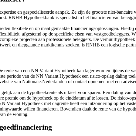
ertise en gespecialiseerde aanpak. Ze zijn de grootste niet-bancaire 
markt. RNHB Hypotheekbank is specialist in het financieren van beleg
en flexibele en op maat gemaakte financieringsoplossingen. Hierbij 
lexibiliteit, afgestemd op de specifieke eisen van vastgoedbeleggers.
omplexe projecten aan professionele beleggers. De verhuurhypotheek v
twerk en diepgaande marktkennis zoeken, is RNHB een logische partn
e rente van een NN Variant Hypotheek kan lager worden tijdens de vast
tevaste periode van de NN Variant Hypotheek een risico-opslag daling t
le website van Nationale-Nederlanden of contact opnemen met een advise
elijk aan de hypotheekrente als u kiest voor sparen. Een daling van de 
ere premie om de hypotheek op de einddatum af te lossen. De risico-opsl
NN Variant Hypotheek met dagrente heeft een uitzondering op het vast
gwaarde willen financieren. Bovendien daalt de rente van de hypothee
 van de woning.
goedfinanciering