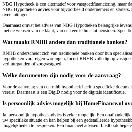
NBG Hypotheek is een alternatief voor vastgoedfinanciering, maar dan
NBG Hypotheken advies voor bijvoorbeeld ondernemers en starters. D
oversluitingen.
Daarnaast omvat het advies van NBG Hypotheken belangrijke levensge
met de wensen van de klant, van een eerste huis tot pensioen. Specifie
Wat maakt RNHB anders dan traditionele banken?
RNHB onderscheidt zich van traditionele banken door hun specialisat
hypotheken voor eigen woningen, focust RNHB volledig op vastgoedbel
verhuurpanden of zorgvastgoed.
Welke documenten zijn nodig voor de aanvraag?
Voor de aanvraag van een rnhb hypotheek heeft u specifieke documen
vereist. Daarnaast is een DigiD nodig voor de digitale identificatie.
Is persoonlijk advies mogelijk bij HomeFinance.nl 
Ja, persoonlijk hypotheekadvies is zeker mogelijk. Een onafhankelijk 
uw specifieke situatie en kan helpen bij een gedetailleerde hypothe
mogelijkheden te bespreken. Een financieel adviseur biedt ook begel