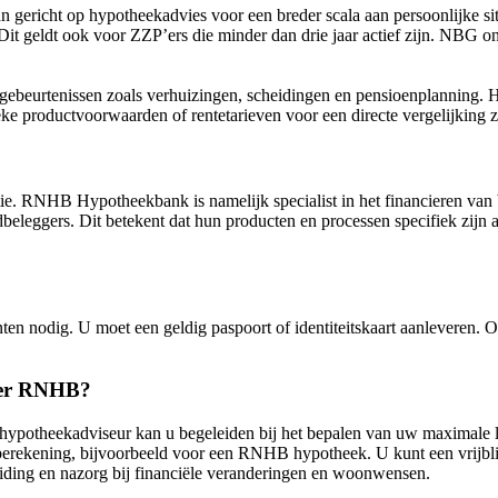
 gericht op hypotheekadvies voor een breder scala aan persoonlijke si
it geldt ook voor ZZP’ers die minder dan drie jaar actief zijn. NBG 
beurtenissen zoals verhuizingen, scheidingen en pensioenplanning. He
ke productvoorwaarden of rentetarieven voor een directe vergelijking zij
ie. RNHB Hypotheekbank is namelijk specialist in het financieren van 
eggers. Dit betekent dat hun producten en processen specifiek zijn a
ten nodig. U moet een geldig paspoort of identiteitskaart aanleveren
over RNHB?
hypotheekadviseur kan u begeleiden bij het bepalen van uw maximale len
ekberekening, bijvoorbeeld voor een RNHB hypotheek. U kunt een vrijbl
eiding en nazorg bij financiële veranderingen en woonwensen.