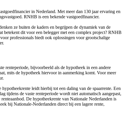
vastgoedfinancier in Nederland. Met meer dan 130 jaar ervaring en
gingsvastgoed. RNHB is een bekende vastgoedfinancier.
denken ze buiten de kaders en begrijpen de dynamiek van de
 Wat betekent dit voor een belegger met een complex project? RNHB
oor professionals biedt ook oplossingen voor grootschalige
er.
e renteperiode, bijvoorbeeld als de hypotheek in een andere
oelaat, mits de hypotheek hiervoor in aanmerking komt. Voor meer
ur.
hypotheekrente leidt hierbij tot een daling van de spaarrente. Een
ag tijdens de vaste renteperiode wordt niet automatisch aangepast,
e renteaanbod. De hypotheekrente van Nationale Nederlanden is
k bij Nationale-Nederlanden direct bij een lagere rente,