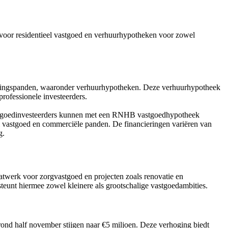
 voor residentieel vastgoed en verhuurhypotheken voor zowel
gingspanden, waaronder verhuurhypotheken. Deze verhuurhypotheek
rofessionele investeerders.
astgoedinvesteerders kunnen met een RNHB vastgoedhypotheek
el vastgoed en commerciële panden. De financieringen variëren van
g.
twerk voor zorgvastgoed en projecten zoals renovatie en
teunt hiermee zowel kleinere als grootschalige vastgoedambities.
ond half november stijgen naar €5 miljoen. Deze verhoging biedt