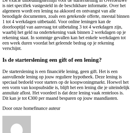
De exacte uitbetalingstermijn voor de starterslening in Overbetuwe
is niet specifiek vastgesteld in de beschikbare informatie. Over het
algemeen wordt een lening na akkoord en ontvangst van alle
benodigde documenten, zoals een getekende offerte, meestal binnen
1 tot 4 werkdagen uitbetaald. Voor online leningen kan de
doorlooptijd van aanvraag tot uitbetaling 3 tot 4 werkdagen zijn,
waarbij het geld na ondertekening vaak binnen 2 werkdagen op je
rekening staat. In sommige gevallen kan het enkele werkdagen tot
een week duren voordat het geleende bedrag op je rekening
verschijnt.
Is de starterslening een gift of een lening?
De starterslening is een financiële lening, geen gift. Het is een
aanvullende lening op jouw reguliere hypotheek. Deze lening is
speciaal bedoeld voor starters op de koopwoningmarkt. Hoewel het
een vorm van koopsubsidie is, blijft het een lening die je uiteindelijk
annuïtair aflost. Het voordeel is dat deze lening vaak renteloos is.
Dit kan je tot €300 per maand besparen op jouw maandlasten.
Door onze homefinance auteur