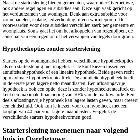
Naast de starterslening bieden gemeenten, waaronder Overbetuwe,
ook andere regelingen en subsidies aan. Deze zijn vaak gericht op
het verduurzamen van woningen. Denk aan extra subsidie voor
zonnepanelen, isolatie, ledverlichting of een warmtepomp. De
voorwaarden voor deze subsidies verschillen sterk per gemeente en
woonplaats. Soms gaat het om het afkoppelen van regenpijpen, de
aanschaf van een regenton of het vervangen van tegels door groen.
Hypotheekopties zonder starterslening
Starters op de woningmarkt hebben verschillende hypotheekopties
als een starterslening niet mogelijk is. Je kunt kiezen tussen een
annuïteitenhypotheek of een lineaire hypotheek. Beide geven recht
op maximale hypotheekrenteaftrek. De annuïteitenhypotheek heeft
in de eerste jaren lagere netto maandlasten. Een aflossingsvrije
hypotheek is ook een optie; deze is zonder hypotheekrenteaftrek en
kent een maximale financiering van 50% van de marktwaarde. Een
deels aflossingsvrije hypotheek kan lagere lasten geven, maar creëert
een eindschuld. Ook kun je kiezen voor een hypotheek met een
looptijd van 40 jaar voor lagere maandlasten. Vergelijk de
verschillende starters hypotheekvormen goed.
Starterslening meenemen naar volgend
huis in Overbetuwe