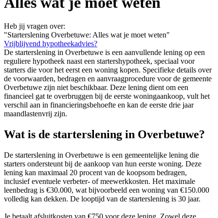
Alles wat je moet weten
Heb jij vragen over:
"Starterslening Overbetuwe: Alles wat je moet weten"
Vrijblijvend hypotheekadvies?
De starterslening in Overbetuwe is een aanvullende lening op een
reguliere hypotheek naast een startershypotheek, speciaal voor
starters die voor het eerst een woning kopen. Specifieke details over
de voorwaarden, bedragen en aanvraagprocedure voor de gemeente
Overbetuwe zijn niet beschikbaar. Deze lening dient om een
financieel gat te overbruggen bij de eerste woningaankoop, vult het
verschil aan in financieringsbehoefte en kan de eerste drie jaar
maandlastenvrij zijn.
Wat is de starterslening in Overbetuwe?
De starterslening in Overbetuwe is een gemeentelijke lening die
starters ondersteunt bij de aankoop van hun eerste woning. Deze
lening kan maximaal 20 procent van de koopsom bedragen,
inclusief eventuele verbeter- of meewerkkosten. Het maximale
leenbedrag is €30.000, wat bijvoorbeeld een woning van €150.000
volledig kan dekken. De looptijd van de starterslening is 30 jaar.
Je betaalt afsluitkosten van €750 voor deze lening. Zowel deze