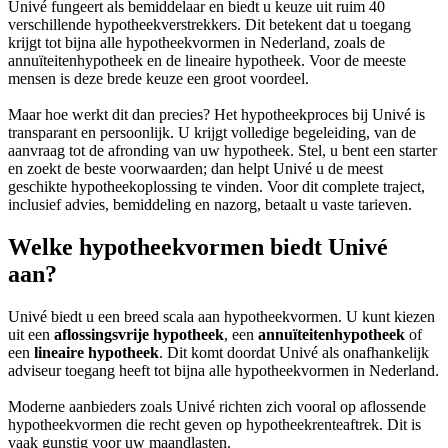
Univé fungeert als bemiddelaar en biedt u keuze uit ruim 40
verschillende hypotheekverstrekkers. Dit betekent dat u toegang
krijgt tot bijna alle hypotheekvormen in Nederland, zoals de
annuïteitenhypotheek en de lineaire hypotheek. Voor de meeste
mensen is deze brede keuze een groot voordeel.
Maar hoe werkt dit dan precies? Het hypotheekproces bij Univé is
transparant en persoonlijk. U krijgt volledige begeleiding, van de
aanvraag tot de afronding van uw hypotheek. Stel, u bent een starter
en zoekt de beste voorwaarden; dan helpt Univé u de meest
geschikte hypotheekoplossing te vinden. Voor dit complete traject,
inclusief advies, bemiddeling en nazorg, betaalt u vaste tarieven.
Welke hypotheekvormen biedt Univé
aan?
Univé biedt u een breed scala aan hypotheekvormen. U kunt kiezen
uit een
aflossingsvrije hypotheek
, een
annuïteitenhypotheek
of
een
lineaire hypotheek
. Dit komt doordat Univé als onafhankelijk
adviseur toegang heeft tot bijna alle hypotheekvormen in Nederland.
Moderne aanbieders zoals Univé richten zich vooral op aflossende
hypotheekvormen die recht geven op hypotheekrenteaftrek. Dit is
vaak gunstig voor uw maandlasten.