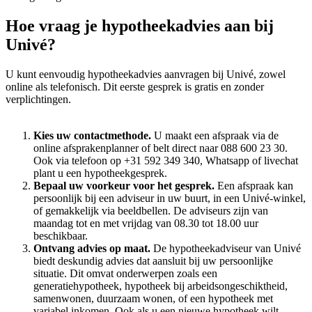
Hoe vraag je hypotheekadvies aan bij
Univé?
U kunt eenvoudig hypotheekadvies aanvragen bij Univé, zowel
online als telefonisch. Dit eerste gesprek is gratis en zonder
verplichtingen.
Kies uw contactmethode.
U maakt een afspraak via de
online afsprakenplanner of belt direct naar 088 600 23 30.
Ook via telefoon op +31 592 349 340, Whatsapp of livechat
plant u een hypotheekgesprek.
Bepaal uw voorkeur voor het gesprek.
Een afspraak kan
persoonlijk bij een adviseur in uw buurt, in een Univé-winkel,
of gemakkelijk via beeldbellen. De adviseurs zijn van
maandag tot en met vrijdag van 08.30 tot 18.00 uur
beschikbaar.
Ontvang advies op maat.
De hypotheekadviseur van Univé
biedt deskundig advies dat aansluit bij uw persoonlijke
situatie. Dit omvat onderwerpen zoals een
generatiehypotheek, hypotheek bij arbeidsongeschiktheid,
samenwonen, duurzaam wonen, of een hypotheek met
variabel inkomen. Ook als u een nieuwe hypotheek wilt