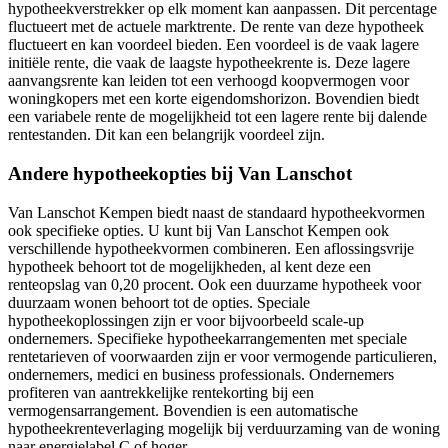
hypotheekverstrekker op elk moment kan aanpassen. Dit percentage
fluctueert met de actuele marktrente. De rente van deze hypotheek
fluctueert en kan voordeel bieden. Een voordeel is de vaak lagere
initiële rente, die vaak de laagste hypotheekrente is. Deze lagere
aanvangsrente kan leiden tot een verhoogd koopvermogen voor
woningkopers met een korte eigendomshorizon. Bovendien biedt
een variabele rente de mogelijkheid tot een lagere rente bij dalende
rentestanden. Dit kan een belangrijk voordeel zijn.
Andere hypotheekopties bij Van Lanschot
Van Lanschot Kempen biedt naast de standaard hypotheekvormen
ook specifieke opties. U kunt bij Van Lanschot Kempen ook
verschillende hypotheekvormen combineren. Een aflossingsvrije
hypotheek behoort tot de mogelijkheden, al kent deze een
renteopslag van 0,20 procent. Ook een duurzame hypotheek voor
duurzaam wonen behoort tot de opties. Speciale
hypotheekoplossingen zijn er voor bijvoorbeeld scale-up
ondernemers. Specifieke hypotheekarrangementen met speciale
rentetarieven of voorwaarden zijn er voor vermogende particulieren,
ondernemers, medici en business professionals. Ondernemers
profiteren van aantrekkelijke rentekorting bij een
vermogensarrangement. Bovendien is een automatische
hypotheekrenteverlaging mogelijk bij verduurzaming van de woning
naar energielabel C of hoger.