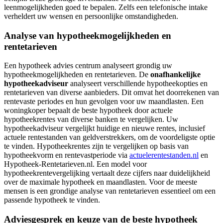
leenmogelijkheden goed te bepalen. Zelfs een telefonische intake
verheldert uw wensen en persoonlijke omstandigheden.
Analyse van hypotheekmogelijkheden en
rentetarieven
Een hypotheek advies centrum analyseert grondig uw
hypotheekmogelijkheden en rentetarieven. De
onafhankelijke
hypotheekadviseur
analyseert verschillende hypotheekopties en
rentetarieven van diverse aanbieders. Dit omvat het doorrekenen van
rentevaste periodes en hun gevolgen voor uw maandlasten. Een
woningkoper bepaalt de beste hypotheek door actuele
hypotheekrentes van diverse banken te vergelijken. Uw
hypotheekadviseur vergelijkt huidige en nieuwe rentes, inclusief
actuele rentestanden van geldverstrekkers, om de voordeligste optie
te vinden. Hypotheekrentes zijn te vergelijken op basis van
hypotheekvorm en rentevastperiode via
actuelerentestanden.nl
en
Hypotheek-Rentetarieven.nl. Een model voor
hypotheekrentevergelijking vertaalt deze cijfers naar duidelijkheid
over de maximale hypotheek en maandlasten. Voor de meeste
mensen is een grondige analyse van rentetarieven essentieel om een
passende hypotheek te vinden.
Adviesgesprek en keuze van de beste hypotheek