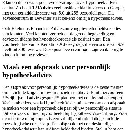
Klanten delen vaak positieve ervaringen over hypotheek advies
centra. Zo heeft
123Advies
veel positieve klantreviews op Google,
met een gemiddelde score van 5.0 uit 255 beoordelingen. Dit
adviescentrum in Deventer staat bekend om zijn hypotheekadvies.
Ook Ekelmans Financieel Advies ontvangt tevredenheidsreacties
van klanten. Veel klanten vermelden de goede begeleiding en
adviezen tijdens het hypotheekproces als positief punt. Een
voorbeeld hiervan is Kenkhuis Adviesgroep, die een score van 9.9
heeft uit 300 reviews. Deze positieve ervaringen zijn vaak terug te
vinden in online reviews.
Maak een afspraak voor persoonlijk
hypotheekadvies
Een afspraak voor persoonlijk hypotheekadvies is de beste manier
om inzicht te krijgen in uw financiële situatie. U kunt hiervoor een
**vrijblijvend adviesgesprek** plannen met een hypotheekexpert.
Veel aanbieders, zoals Hypotheek Visie, adviseren om een afspraak
te maken voor een hypotheek die past bij uw persoonlijke situatie.
Dit kan vaak online, bijvoorbeeld bij Hypotheek Visie Tilburg. Voor
de meeste woningkopers is een vrijblijvend oriëntatiegesprek de
meest logische eerste stap. Een afspraak met een deskundige
hypotheekadviseur kan u direct helderheid bieden. Stel, u bent een