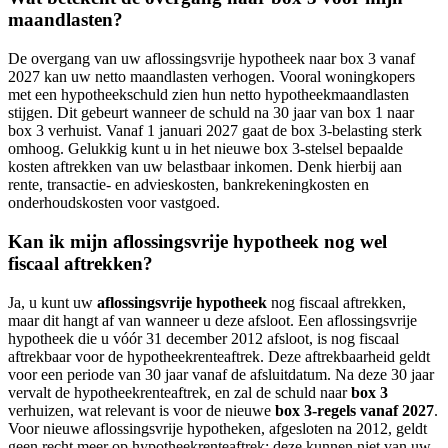
maandlasten?
De overgang van uw aflossingsvrije hypotheek naar box 3 vanaf
2027 kan uw netto maandlasten verhogen. Vooral woningkopers
met een hypotheekschuld zien hun netto hypotheekmaandlasten
stijgen. Dit gebeurt wanneer de schuld na 30 jaar van box 1 naar
box 3 verhuist. Vanaf 1 januari 2027 gaat de box 3-belasting sterk
omhoog. Gelukkig kunt u in het nieuwe box 3-stelsel bepaalde
kosten aftrekken van uw belastbaar inkomen. Denk hierbij aan
rente, transactie- en advieskosten, bankrekeningkosten en
onderhoudskosten voor vastgoed.
Kan ik mijn aflossingsvrije hypotheek nog wel
fiscaal aftrekken?
Ja, u kunt uw
aflossingsvrije hypotheek
nog fiscaal aftrekken,
maar dit hangt af van wanneer u deze afsloot. Een aflossingsvrije
hypotheek die u vóór 31 december 2012 afsloot, is nog fiscaal
aftrekbaar voor de hypotheekrenteaftrek. Deze aftrekbaarheid geldt
voor een periode van 30 jaar vanaf de afsluitdatum. Na deze 30 jaar
vervalt de hypotheekrenteaftrek, en zal de schuld naar
box 3
verhuizen, wat relevant is voor de nieuwe
box 3-regels vanaf 2027
.
Voor nieuwe aflossingsvrije hypotheken, afgesloten na 2012, geldt
geen recht meer op hypotheekrenteaftrek; deze kunnen niet van uw