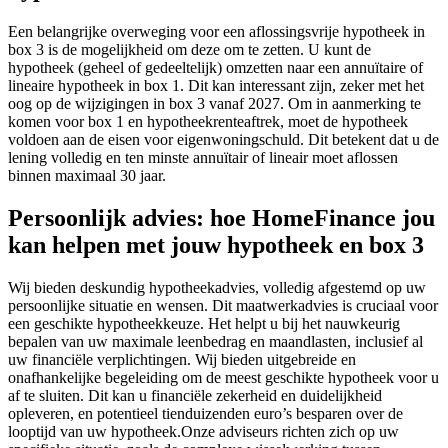
Een belangrijke overweging voor een aflossingsvrije hypotheek in
box 3 is de mogelijkheid om deze om te zetten. U kunt de
hypotheek (geheel of gedeeltelijk) omzetten naar een annuïtaire of
lineaire hypotheek in box 1. Dit kan interessant zijn, zeker met het
oog op de wijzigingen in box 3 vanaf 2027. Om in aanmerking te
komen voor box 1 en hypotheekrenteaftrek, moet de hypotheek
voldoen aan de eisen voor eigenwoningschuld. Dit betekent dat u de
lening volledig en ten minste annuïtair of lineair moet aflossen
binnen maximaal 30 jaar.
Persoonlijk advies: hoe HomeFinance jou
kan helpen met jouw hypotheek en box 3
Wij bieden deskundig hypotheekadvies, volledig afgestemd op uw
persoonlijke situatie en wensen. Dit maatwerkadvies is cruciaal voor
een geschikte hypotheekkeuze. Het helpt u bij het nauwkeurig
bepalen van uw maximale leenbedrag en maandlasten, inclusief al
uw financiële verplichtingen. Wij bieden uitgebreide en
onafhankelijke begeleiding om de meest geschikte hypotheek voor u
af te sluiten. Dit kan u financiële zekerheid en duidelijkheid
opleveren, en potentieel tienduizenden euro’s besparen over de
looptijd van uw hypotheek.Onze adviseurs richten zich op uw