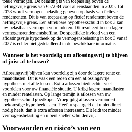
totale vermogen. De belasting is van toepassing boven de
heffingsvrije grens van €57.684 voor alleenstaanden in 2025. Tot
2028 wordt vermogensbelasting geheven op basis van fictieve
rendementen. Dit is van toepassing op fictief rendement boven de
heffingsvrije grens. Een aftrekbare hypotheekschuld in box 3 kan
uw belastbaar vermogen verminderen. Dit resulteert in een lagere
vermogensrendementsheffing. De specifieke invloed van een
aflossingsvrije hypotheek op de vermogensbelasting in box 3 vanaf
2027 is echter niet gedetailleerd in de beschikbare informatie.
Wanneer is het voordelig om aflossingsvrij te blijven
of juist af te lossen?
Aflossingsvrij blijven kan voordelig zijn door de lagere rente en
maandlasten. Dit is vaak een reden om een aflossingsvrije
hypotheek niet af te lossen. Extra aflossen biedt echter veel
voordelen voor uw financiële situatie. U krijgt lagere maandlasten
en minder rentelasten. Op lange termijn is aflossen van uw
hypotheekschuld goedkoper. Vroegtijdig aflossen vermindert
toekomstige hypotheeklasten. Heeft u spaargeld dat u niet direct
nodig heeft, dan is extra aflossen interessant. Dit leidt tot minder
vermogensbelasting en u bent sneller schuldenvrij.
Voorwaarden en risico’s van een