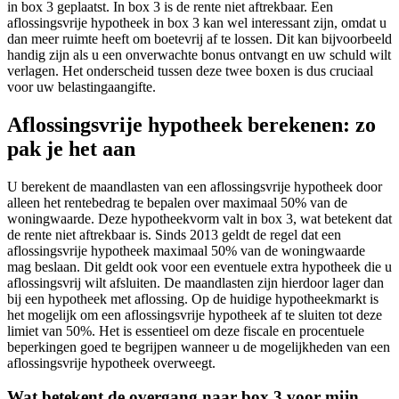
in box 3 geplaatst. In box 3 is de rente niet aftrekbaar. Een
aflossingsvrije hypotheek in box 3 kan wel interessant zijn, omdat u
dan meer ruimte heeft om boetevrij af te lossen. Dit kan bijvoorbeeld
handig zijn als u een onverwachte bonus ontvangt en uw schuld wilt
verlagen. Het onderscheid tussen deze twee boxen is dus cruciaal
voor uw belastingaangifte.
Aflossingsvrije hypotheek berekenen: zo
pak je het aan
U berekent de maandlasten van een aflossingsvrije hypotheek door
alleen het rentebedrag te bepalen over maximaal 50% van de
woningwaarde. Deze hypotheekvorm valt in box 3, wat betekent dat
de rente niet aftrekbaar is. Sinds 2013 geldt de regel dat een
aflossingsvrije hypotheek maximaal 50% van de woningwaarde
mag beslaan. Dit geldt ook voor een eventuele extra hypotheek die u
aflossingsvrij wilt afsluiten. De maandlasten zijn hierdoor lager dan
bij een hypotheek met aflossing. Op de huidige hypotheekmarkt is
het mogelijk om een aflossingsvrije hypotheek af te sluiten tot deze
limiet van 50%. Het is essentieel om deze fiscale en procentuele
beperkingen goed te begrijpen wanneer u de mogelijkheden van een
aflossingsvrije hypotheek overweegt.
Wat betekent de overgang naar box 3 voor mijn