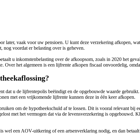
 voor later, vaak voor uw pensioen. U kunt deze verzekering afkopen, w
t, nog voordat er belasting over is geheven.
 betaalt u inkomstenbelasting over de afkoopsom, zoals in 2020 het geval
te. Over het algemeen is een lijfrente afkopen fiscaal onvoordelig, omda
theekaflossing?
nt dat u de lijfrentepolis beëindigt en de opgebouwde waarde gebruikt. 
sonen met een vrijkomende lijfrente kunnen deze in één keer afkopen.
iken om de hypotheekschuld af te lossen. Dit is vooral relevant bij ee
fgelost met het vermogen dat via de levensverzekering is opgebouwd.
s wel een AOV-uitkering of een artsenverklaring nodig, en dan betaalt 