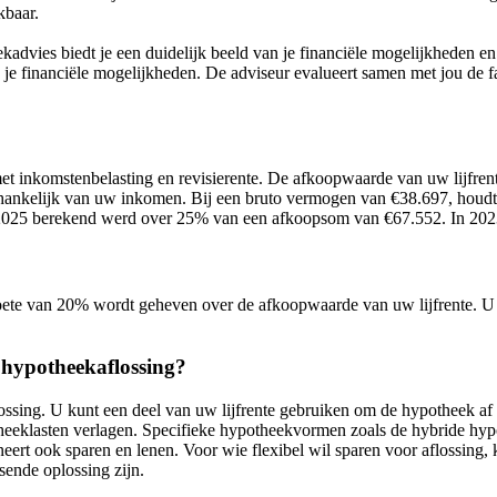
kbaar.
advies biedt je een duidelijk beeld van je financiële mogelijkheden en
 je financiële mogelijkheden. De adviseur evalueert samen met jou de f
t inkomstenbelasting en revisierente. De afkoopwaarde van uw lijfrente
hankelijk van uw inkomen. Bij een bruto vermogen van €38.697, houdt
uit 2025 berekend werd over 25% van een afkoopsom van €67.552. In 202
 boete van 20% wordt geheven over de afkoopwaarde van uw lijfrente. U 
 hypotheekaflossing?
ossing. U kunt een deel van uw lijfrente gebruiken om de hypotheek af 
theeklasten verlagen. Specifieke hypotheekvormen zoals de hybride hypo
t ook sparen en lenen. Voor wie flexibel wil sparen voor aflossing, 
ende oplossing zijn.