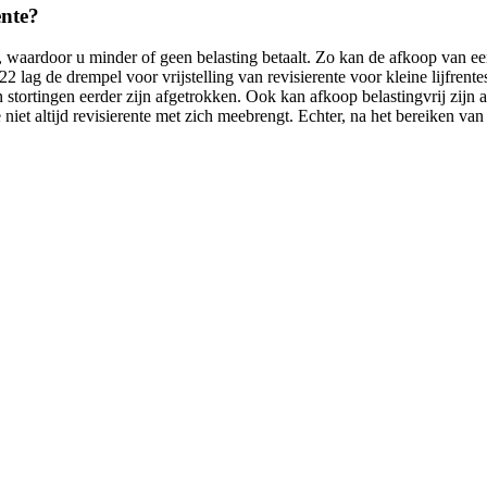
ente?
te, waardoor u minder of geen belasting betaalt. Zo kan de afkoop van ee
22 lag de drempel voor vrijstelling van revisierente voor kleine lijfrent
en stortingen eerder zijn afgetrokken. Ook kan afkoop belastingvrij zijn
e niet altijd revisierente met zich meebrengt. Echter, na het bereiken va