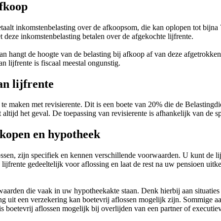
afkoop
 betaalt inkomstenbelasting over de afkoopsom, die kan oplopen tot bij
t deze inkomstenbelasting betalen over de afgekochte lijfrente.
Dan hangt de hoogte van de belasting bij afkoop af van deze afgetrokke
lijfrente is fiscaal meestal ongunstig.
n lijfrente
ak te maken met revisierente. Dit is een boete van 20% die de Belastin
et altijd het geval. De toepassing van revisierente is afhankelijk van d
fkopen en hypotheek
lossen, zijn specifiek en kennen verschillende voorwaarden. U kunt de 
de lijfrente gedeeltelijk voor aflossing en laat de rest na uw pensioen ui
arden die vaak in uw hypotheekakte staan. Denk hierbij aan situaties a
ng uit een verzekering kan boetevrij aflossen mogelijk zijn. Sommige a
s boetevrij aflossen mogelijk bij overlijden van een partner of execut