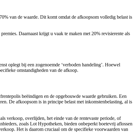
na 70% van de waarde. Dit komt omdat de afkoopsom volledig belast is
n premies. Daarnaast krijgt u vaak te maken met 20% revisierente als
gdienst oplegt bij een zogenoemde ‘verboden handeling’. Hoewel
e specifieke omstandigheden van de afkoop.
lijfrentepolis beëindigen en de opgebouwde waarde gebruiken. Een
tkeren. De afkoopsom is in principe belast met inkomstenbelasting, al is
ls verkoop, overlijden, het einde van de rentevaste periode, of
anbieders, zoals Lot Hypotheken, bieden onbeperkt boetevrij aflossen
ieverkoop. Het is daarom cruciaal om de specifieke voorwaarden van