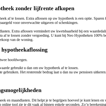
otheek zonder lijfrente afkopen
eek af te lossen. Extra aflossen op uw hypotheek is een optie. Sparen 
 spaargeld voor onverwachte uitgaven of schenkingen.
dlasten. Extra aflossen vermindert uw kwetsbaarheid bij een waardedal
 af te lossen zonder vergoeding. U kunt bij Neo Hypotheken 100% boete
verkoop van de woning.
r hypotheekaflossing
t twee hoofdwegen.
waarde gebruikt u dan om uw hypotheek af te lossen.
 te gebruiken. Het resterende bedrag laat u dan na uw pensioen uitkeren
ingsmogelijkheden
eek en maandlasten. Dit helpt je te begrijpen hoeveel je kunt lenen en 
 online tool zie je dit vaak al binnen enkele seconden. Zo’n berekenin