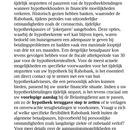
tijdelijk stopzetten of pauzeren van de hypotheekbetalingen
wanneer hypotheekhouders in financiële moeilijkheden
verkeren. Historisch gezien hebben banken, waaronder de
Rabobank, tijdens periodes van uitzonderlijke
omstandigheden zoals de coronacrisis, tijdelijke
hypotheekpauzes of ‘jokerjaren’ aangeboden. Deze opties,
waarbij de hypotheekrente wel kan blijven lopen, waren
bedoeld om huiseigenaren een adempauze te geven bij
betalingsproblemen en hadden vaak een maximale looptijd
van drie tot zes maanden. Een dergelijke betaalpauze kon
tevens gevolgen hebben voor de fiscale aftrekperiode van 30
jaar voor de hypotheekrenteaftrek. Voor de meest actuele
mogelijkheden en specifieke voorwaarden voor het tijdelijk
stopzetten van uw hypotheek bij Rabobank, is het essentieel
om direct contact op te nemen met een van hun
hypotheekadviseurs, die een persoonlijk advies kunnen
bieden, passend bij uw unieke financiële situatie. Indien u uw
hypotheekbetalingen tijdelijk stopzet, is het tevens cruciaal om
uw
voorlopige aanslag
bij de Belastingdienst aan te passen,
om zo de
hypotheek teruggave stop te zetten
of te verlagen
en onverwachte terugbetalingen te voorkomen. Vraagt u zich
af welke specifieke flexibiliteit Rabobank biedt buiten de
algemene betaalpauzes, bijvoorbeeld bij persoonlijke
omstandigheden zoals langdurige ziekte of onbetaald verlof?
Voor meer details over de aanpassingsmogelijkheden en