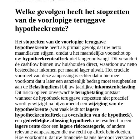
Welke gevolgen heeft het stopzetten
van de voorlopige teruggave
hypotheekrente?
Het
stopzetten van de voorlopige teruggave
hypotheekrente
heeft als primair gevolg dat uw netto
maandlasten stijgen, omdat u het maandelijks voorschot op
uw
hypotheekrenteaftrek
niet langer ontvangt. Dit verandert
de cashflow binnen uw huishouden direct, waardoor uw netto
besteedbaar inkomen per maand lager uitvalt. Het cruciale
voordeel van deze aanpassing is echter dat u hiermee
voorkomt dat u later een aanzienlijk bedrag moet terugbetalen
aan de
Belastingdienst
bij uw jaarlijkse
inkomstenbelasting
.
Dit risico op een onverwachte
terugbetaling
ontstaat
wanneer de hypotheek teruggave stopzetten niet proactief
wordt gewijzigd na bijvoorbeeld een
wijziging van de
hypotheekrente
(wat vaak leidt tot
lagere
hypotheekrenteaftrek
na
oversluiten van de hypotheek
),
een
gedeeltelijke aflossing hypotheek
die resulteert in een
lagere rente
door een
lagere risicocategorie
, of andere
relevante aanpassingen die uw recht op aftrek beïnvloeden.
Hoe voorkomt u dat uw financiële balans hierdoor verstoord