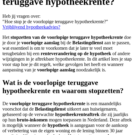
teruggave hypotheekrente?
Heb jij vragen over:
"Hoe stop je de voorlopige teruggave hypotheekrente?"
Vrijblijvend hypotheekadvies?
Het
stopzetten van de voorlopige teruggave hypotheekrente
doe
je door je
voorlopige aanslag
bij de
Belastingdienst
aan te passen,
wat essentieel is om te voorkomen dat je later te veel moet
terugbetalen bij een
renteverandering op de hypotheek
of andere
wijzigingen in je aftrekbare hypotheekrente. In dit artikel lees je stap
voor stap hoe je dit regelt, welke gevolgen het heeft en wanneer
aanpassing van je
voorlopige aanslag
noodzakelijk is.
Wat is de voorlopige teruggave
hypotheekrente en waarom stopzetten?
De
voorlopige teruggave hypotheekrente
is een maandelijks
voorschot dat de
Belastingdienst
uitkeert aan huiseigenaren,
gebaseerd op de verwachte
hypotheekrenteaftrek
die zij jaarlijks
op hun
bruto-inkomen
mogen toepassen in Nederland. Deze aftrek
is mogelijk wanneer de
hypotheek
is aangegaan voor de aankoop
of verbetering van de eigen woning en de lening binnen 30 jaar