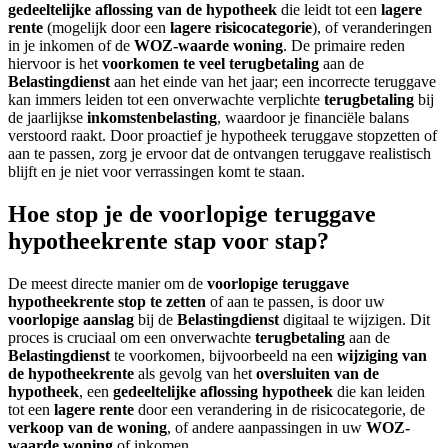
gedeeltelijke aflossing van de hypotheek
die leidt tot een
lagere
rente
(mogelijk door een
lagere risicocategorie
), of veranderingen
in je inkomen of de
WOZ-waarde woning
. De primaire reden
hiervoor is het
voorkomen te veel terugbetaling
aan de
Belastingdienst
aan het einde van het jaar; een incorrecte teruggave
kan immers leiden tot een onverwachte verplichte
terugbetaling
bij
de jaarlijkse
inkomstenbelasting
, waardoor je financiële balans
verstoord raakt. Door proactief je hypotheek teruggave stopzetten of
aan te passen, zorg je ervoor dat de ontvangen teruggave realistisch
blijft en je niet voor verrassingen komt te staan.
Hoe stop je de voorlopige teruggave
hypotheekrente stap voor stap?
De meest directe manier om de
voorlopige teruggave
hypotheekrente stop te zetten
of aan te passen, is door uw
voorlopige aanslag
bij de
Belastingdienst
digitaal te wijzigen. Dit
proces is cruciaal om een onverwachte
terugbetaling
aan de
Belastingdienst
te voorkomen, bijvoorbeeld na een
wijziging van
de hypotheekrente
als gevolg van het
oversluiten van de
hypotheek
, een
gedeeltelijke aflossing hypotheek
die kan leiden
tot een
lagere rente
door een verandering in de risicocategorie, de
verkoop van de woning
, of andere aanpassingen in uw
WOZ-
waarde woning
of inkomen.