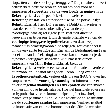
stopzetten van de voorlopige teruggave? De primaire en meest
betrouwbare officiële bron en het hulpmiddel voor het
aanpassen of
stopzetten van de voorlopige teruggave
is de
Belastingdienst
zelf, specifiek via hun website
Belastingdienst.nl
en het persoonlijke online portaal
Mijn
Belastingdienst
. Hier log je in met je DigiD en navigeer je
naar de sectie ‘Inkomstenbelasting’, waar de optie
‘Voorlopige aanslag wijzigen’ je in staat stelt direct je
gegevens aan te passen. Dit is de enige officiële weg om de
voorlopige teruggave hypotheekrente
en daarmee je
maandelijks belastingvoordeel te wijzigen, wat essentieel is
om onverwachte
terugbetalingen
aan de
Belastingdienst
aan
het einde van het belastingjaar te voorkomen wanneer je de
hypotheek teruggave stopzetten wilt. Naast de directe
aanpassing via
Mijn Belastingdienst
, biedt de
Belastingdienst website
een schat aan informatie en verdere
hulpmiddelen. Je vindt hier gedetailleerde uitleg over de
hypotheekrenteaftrek
, veelgestelde vragen (FAQ’s) over het
aanpassen van de
voorlopige aanslag
, en informatie over
diverse
tegemoetkomingen en aftrekposten
die van invloed
kunnen zijn op je fiscale situatie. Hoewel financiële adviseurs
en hypotheekadviseurs kunnen helpen bij het inzichtelijk
maken van je situatie, is de Belastingdienst de enige instantie
die de
voorlopige aanslag
kan aanpassen. Verifiëer je altijd
de informatie van externe bronnen met de officiële website