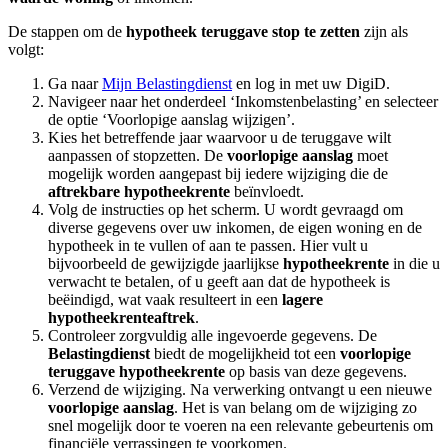
De stappen om de
hypotheek teruggave stop te zetten
zijn als
volgt:
Ga naar
Mijn Belastingdienst
en log in met uw DigiD.
Navigeer naar het onderdeel ‘Inkomstenbelasting’ en selecteer
de optie ‘Voorlopige aanslag wijzigen’.
Kies het betreffende jaar waarvoor u de teruggave wilt
aanpassen of stopzetten. De
voorlopige aanslag
moet
mogelijk worden aangepast bij iedere wijziging die de
aftrekbare hypotheekrente
beïnvloedt.
Volg de instructies op het scherm. U wordt gevraagd om
diverse gegevens over uw inkomen, de eigen woning en de
hypotheek in te vullen of aan te passen. Hier vult u
bijvoorbeeld de gewijzigde jaarlijkse
hypotheekrente
in die u
verwacht te betalen, of u geeft aan dat de hypotheek is
beëindigd, wat vaak resulteert in een
lagere
hypotheekrenteaftrek
.
Controleer zorgvuldig alle ingevoerde gegevens. De
Belastingdienst
biedt de mogelijkheid tot een
voorlopige
teruggave hypotheekrente
op basis van deze gegevens.
Verzend de wijziging. Na verwerking ontvangt u een nieuwe
voorlopige aanslag
. Het is van belang om de wijziging zo
snel mogelijk door te voeren na een relevante gebeurtenis om
financiële verrassingen te voorkomen.