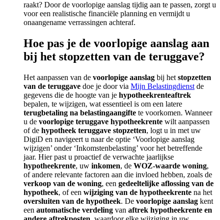
raakt? Door de voorlopige aanslag tijdig aan te passen, zorgt u
voor een realistische financiële planning en vermijdt u
onaangename verrassingen achteraf.
Hoe pas je de voorlopige aanslag aan
bij het stopzetten van de teruggave?
Het aanpassen van de
voorlopige aanslag
bij het
stopzetten
van de teruggave
doe je door via
Mijn Belastingdienst
de
gegevens die de hoogte van je
hypotheekrenteaftrek
bepalen, te wijzigen, wat essentieel is om een latere
terugbetaling na belastingaangifte
te voorkomen. Wanneer
u de
voorlopige teruggave hypotheekrente
wilt aanpassen
of de
hypotheek teruggave stopzetten
, logt u in met uw
DigiD en navigeert u naar de optie ‘Voorlopige aanslag
wijzigen’ onder ‘Inkomstenbelasting’ voor het betreffende
jaar. Hier past u proactief de verwachte jaarlijkse
hypotheekrente
, uw
inkomen
, de
WOZ-waarde woning
,
of andere relevante factoren aan die invloed hebben, zoals de
verkoop van de woning
, een
gedeeltelijke aflossing van de
hypotheek
, of een
wijziging van de hypotheekrente
na het
oversluiten van de hypotheek
. De
voorlopige aanslag
kent
een
automatische verdeling
van
aftrek hypotheekrente en
andere aftrekposten
, waardoor elke wijziging in uw