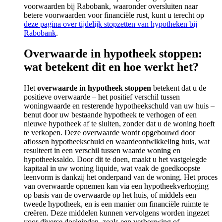
voorwaarden bij Rabobank, waaronder oversluiten naar
betere voorwaarden voor financiële rust, kunt u terecht op
deze pagina over tijdelijk stopzetten van hypotheken bij
Rabobank
.
Overwaarde in hypotheek stoppen:
wat betekent dit en hoe werkt het?
Het
overwaarde in hypotheek stoppen
betekent dat u de
positieve overwaarde – het positief verschil tussen
woningwaarde en resterende hypotheekschuld van uw huis –
benut door uw bestaande hypotheek te verhogen of een
nieuwe hypotheek af te sluiten, zonder dat u de woning hoeft
te verkopen. Deze overwaarde wordt opgebouwd door
aflossen hypotheekschuld en waardeontwikkeling huis, wat
resulteert in een verschil tussen waarde woning en
hypotheeksaldo. Door dit te doen, maakt u het vastgelegde
kapitaal in uw woning liquide, wat vaak de goedkoopste
leenvorm is dankzij het onderpand van de woning. Het proces
van overwaarde opnemen kan via een hypotheekverhoging
op basis van de overwaarde op het huis, of middels een
tweede hypotheek, en is een manier om financiële ruimte te
creëren. Deze middelen kunnen vervolgens worden ingezet
voor diverse doeleinden, zoals een verbouwing of