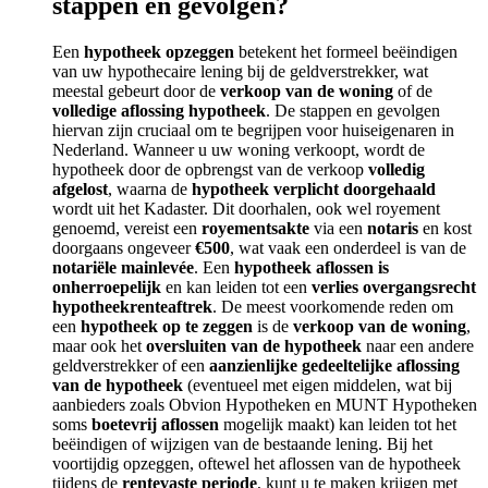
stappen en gevolgen?
Een
hypotheek opzeggen
betekent het formeel beëindigen
van uw hypothecaire lening bij de geldverstrekker, wat
meestal gebeurt door de
verkoop van de woning
of de
volledige aflossing hypotheek
. De stappen en gevolgen
hiervan zijn cruciaal om te begrijpen voor huiseigenaren in
Nederland. Wanneer u uw woning verkoopt, wordt de
hypotheek door de opbrengst van de verkoop
volledig
afgelost
, waarna de
hypotheek
verplicht doorgehaald
wordt uit het Kadaster. Dit doorhalen, ook wel royement
genoemd, vereist een
royementsakte
via een
notaris
en kost
doorgaans ongeveer
€500
, wat vaak een onderdeel is van de
notariële mainlevée
. Een
hypotheek aflossen is
onherroepelijk
en kan leiden tot een
verlies overgangsrecht
hypotheekrenteaftrek
. De meest voorkomende reden om
een
hypotheek op te zeggen
is de
verkoop van de woning
,
maar ook het
oversluiten van de hypotheek
naar een andere
geldverstrekker of een
aanzienlijke gedeeltelijke aflossing
van de hypotheek
(eventueel met eigen middelen, wat bij
aanbieders zoals Obvion Hypotheken en MUNT Hypotheken
soms
boetevrij aflossen
mogelijk maakt) kan leiden tot het
beëindigen of wijzigen van de bestaande lening. Bij het
voortijdig opzeggen, oftewel het aflossen van de hypotheek
tijdens de
rentevaste periode
, kunt u te maken krijgen met