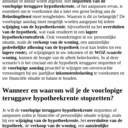
annuïtair of lineair wordt afgelost. Het
stopzetten van de
voorlopige teruggave hypotheekrente
, of het aanpassen ervan, is
essentieel om te voorkomen dat u later een groot bedrag aan de
Belastingdienst
moet terugbetalen. Waarom is dit zo belangrijk? De
voorlopige aanslag moet mogelijk worden aangepast bij iedere
wijziging van de hypotheekrente
, bijvoorbeeld na het
oversluiten
van de hypotheek
, wat vaak resulteert in een
lagere
hypotheekrenteaftrek
. Ook veranderingen in uw persoonlijke
situatie, zoals de
verkoop van de woning
, een aanzienlijke
gedeeltelijke aflossing van de hypotheek
(wat kan leiden tot een
lagere rente
), of wijzigingen in uw inkomen of de
WOZ-waarde
woning
, kunnen de hoogte van de aftrek beïnvloeden. In al deze
scenario’s is het cruciaal om de hypotheek teruggave stopzetten of
de
voorlopige aanslag
proactief te wijzigen om onverwachte
verrassingen bij uw jaarlijkse
inkomstenbelasting
te voorkomen en
uw financiële situatie in balans te houden.
Wanneer en waarom wil je de voorlopige
teruggave hypotheekrente stopzetten?
Je wilt de
voorlopige teruggave hypotheekrente
stopzetten of
aanpassen zodra je financiële of persoonlijke situatie wijzigt, zoals
bij een
wijziging van de hypotheekrente
, het
oversluiten van de
hypotheek
, de
verkoop van de woning
, een
aanzienlijke