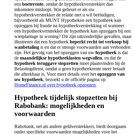
een
boeterente
, omdat de hypotheekverstrekker dan
inkomsten misloopt. Wat gebeurt er als uw
hypotheekverstrekker de relatie met u wil beëindigen,
bijvoorbeeld als MUNT Hypotheken een hypotheek kan
opzeggen bij fraude na hypotheekverstrekking of wanneer
een hypotheekverstrekker de hypotheek kan opzeggen bij een
wietplantage in woning? Dit zijn uitzonderlijke gevallen, maar
illustreren dat een hypotheek
beperkt recht tot verkoop bij
wanbetaling
is en dat er strenge voorwaarden aan verbonden
zijn. Het gevolg van het opzeggen van uw
hypotheek
is dat
de
maandelijkse hypotheeklasten wegvallen
, en dat de
hypotheek teruggave stopzetten
moet plaatsvinden bij de
Belastingdienst, omdat u geen hypotheekrente meer betaalt
die aftrekbaar is. Voor meer details over het
opzeggen van
uw hypotheek
, bezoekt u de officiële pagina op
HomeFinance.nl over hypotheek opzeggen
.
Hypotheek tijdelijk stopzetten bij
Rabobank: mogelijkheden en
voorwaarden
Rabobank, net als andere geldverstrekkers, biedt doorgaans
onder specifieke voorwaarden mogelijkheden voor het