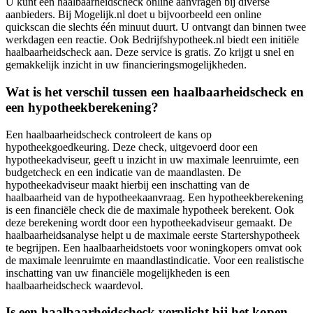
U kunt een haalbaarheidscheck online aanvragen bij diverse
aanbieders. Bij Mogelijk.nl doet u bijvoorbeeld een online
quickscan die slechts één minuut duurt. U ontvangt dan binnen twee
werkdagen een reactie. Ook Bedrijfshypotheek.nl biedt een initiële
haalbaarheidscheck aan. Deze service is gratis. Zo krijgt u snel en
gemakkelijk inzicht in uw financieringsmogelijkheden.
Wat is het verschil tussen een haalbaarheidscheck en
een hypotheekberekening?
Een haalbaarheidscheck controleert de kans op
hypotheekgoedkeuring. Deze check, uitgevoerd door een
hypotheekadviseur, geeft u inzicht in uw maximale leenruimte, een
budgetcheck en een indicatie van de maandlasten. De
hypotheekadviseur maakt hierbij een inschatting van de
haalbaarheid van de hypotheekaanvraag. Een hypotheekberekening
is een financiële check die de maximale hypotheek berekent. Ook
deze berekening wordt door een hypotheekadviseur gemaakt. De
haalbaarheidsanalyse helpt u de maximale eerste Startershypotheek
te begrijpen. Een haalbaarheidstoets voor woningkopers omvat ook
de maximale leenruimte en maandlastindicatie. Voor een realistische
inschatting van uw financiële mogelijkheden is een
haalbaarheidscheck waardevol.
Is een haalbaarheidscheck verplicht bij het kopen