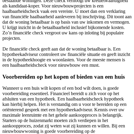
bestaande woningen. Deze check verhoogt uw kredietwaardigheid
als kandidaat-koper. Voor nieuwbouwprojecten is een
haalbaarheidscheck vaak een vereiste. U moet dan een verklaring
van financiële haalbaarheid aanleveren bij inschrijving. Dit toont aan
dat de woning betaalbaar is op basis van uw inkomen en vermogen.
U krijgt inzicht in de betaalbaarheid inclusief bijkomende kosten.
Zo’n financiële check vergroot uw kans op inloting bij populaire
projecten.
De financiële check geeft aan dat de woning betaalbaar is. Een
hypotheekadviseur controleert uw financiële situatie en geeft inzicht
in de hypotheekhoogte en woonlasten. Voor de meeste mensen is
een haalbaarheidscheck voor nieuwbouw een must.
Voorbereiden op het kopen of bieden van een huis
Wanneer u een huis wilt kopen of een bod wilt doen, is goede
voorbereiding essentieel. Financieel bereidt u zich voor op het
afsluiten van een hypotheek. Een haalbaarheidscheck hypotheek
kan hierbij helpen. Het is verstandig om u voor te bereiden op een
oriënterend gesprek met een hypotheekadviseur. Kennis over uw
maximale leenruimte en het gehele aankoopproces is belangrijk.
Starters op de huizenmarkt moeten zich verdiepen in het
aankoopproces, zodat zij weten wat zij kunnen en willen. Bij een
nieuwbouwwoning is goede voorbereiding op de