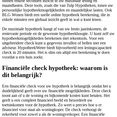
binnen enkele seconden inzicht in uw maximale lening en
maandlasten. Deze tools, zoals die van Tulp Hypotheken, tonen uw
persoonlijke hypotheekmogelijkheden en maandelijkse lasten. Ook
BLG Wonen biedt een snelle online hypotheek berekening, die in
enkele minuten een globaal inzicht geeft in wat u kunt lenen.
De maximale hypotheek hangt af van uw bruto jaarinkomen, de
rentevaste periode en de gewenste hypotheekhoogte. U kunt zelf uw
hypotheekmogelijkheden berekenen met rekentools. Voor een
uitgebreidere check kunt u gegevens invullen of bellen met een
adviseur. HypotheekWeter biedt bijvoorbeeld een leningscapaciteit
check in 20 minuten. Het is slim om altijd een berekening te doen
voordat u een huis zoekt.
Financiële check hypotheek: waarom is
dit belangrijk?
Een financiële check voor uw hypotheek is belangrijk omdat het u
duidelijkheid geeft over uw financiële mogelijkheden. Deze check
toont aan of u de woning en bijkomende kosten kunt betalen. Het
geeft u een compleet financieel beeld en beoordeelt uw
toetsinkomen voor de hypotheek. Zo weet u precies hoe u er
financieel voor staat als woningkoper. De check verhoogt de
zekerheid voor zowel u als de woningverkoper. Een financiële