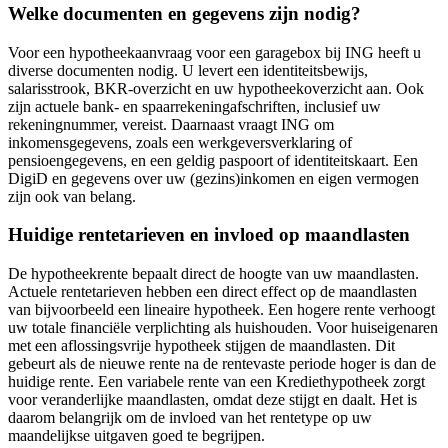
Welke documenten en gegevens zijn nodig?
Voor een hypotheekaanvraag voor een garagebox bij ING heeft u
diverse documenten nodig. U levert een identiteitsbewijs,
salarisstrook, BKR-overzicht en uw hypotheekoverzicht aan. Ook
zijn actuele bank- en spaarrekeningafschriften, inclusief uw
rekeningnummer, vereist. Daarnaast vraagt ING om
inkomensgegevens, zoals een werkgeversverklaring of
pensioengegevens, en een geldig paspoort of identiteitskaart. Een
DigiD en gegevens over uw (gezins)inkomen en eigen vermogen
zijn ook van belang.
Huidige rentetarieven en invloed op maandlasten
De hypotheekrente bepaalt direct de hoogte van uw maandlasten.
Actuele rentetarieven hebben een direct effect op de maandlasten
van bijvoorbeeld een lineaire hypotheek. Een hogere rente verhoogt
uw totale financiële verplichting als huishouden. Voor huiseigenaren
met een aflossingsvrije hypotheek stijgen de maandlasten. Dit
gebeurt als de nieuwe rente na de rentevaste periode hoger is dan de
huidige rente. Een variabele rente van een Krediethypotheek zorgt
voor veranderlijke maandlasten, omdat deze stijgt en daalt. Het is
daarom belangrijk om de invloed van het rentetype op uw
maandelijkse uitgaven goed te begrijpen.