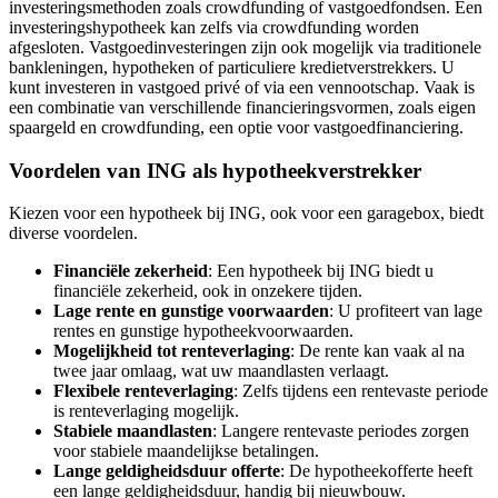
investeringsmethoden zoals crowdfunding of vastgoedfondsen. Een
investeringshypotheek kan zelfs via crowdfunding worden
afgesloten. Vastgoedinvesteringen zijn ook mogelijk via traditionele
bankleningen, hypotheken of particuliere kredietverstrekkers. U
kunt investeren in vastgoed privé of via een vennootschap. Vaak is
een combinatie van verschillende financieringsvormen, zoals eigen
spaargeld en crowdfunding, een optie voor vastgoedfinanciering.
Voordelen van ING als hypotheekverstrekker
Kiezen voor een hypotheek bij ING, ook voor een garagebox, biedt
diverse voordelen.
Financiële zekerheid
: Een hypotheek bij ING biedt u
financiële zekerheid, ook in onzekere tijden.
Lage rente en gunstige voorwaarden
: U profiteert van lage
rentes en gunstige hypotheekvoorwaarden.
Mogelijkheid tot renteverlaging
: De rente kan vaak al na
twee jaar omlaag, wat uw maandlasten verlaagt.
Flexibele renteverlaging
: Zelfs tijdens een rentevaste periode
is renteverlaging mogelijk.
Stabiele maandlasten
: Langere rentevaste periodes zorgen
voor stabiele maandelijkse betalingen.
Lange geldigheidsduur offerte
: De hypotheekofferte heeft
een lange geldigheidsduur, handig bij nieuwbouw.